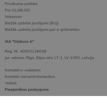
Privātuma politika
Par GLOBUSS
Vakances
Biežāk uzdotie jautājumi (BUJ)
Biežāk uzdotie jautājumi par e-grāmatām
SIA "Globuss A"
Reģ. Nr. 40003136049
Jur. adrese: Rīga, Elijas iela 17-1, LV-1050, Latvija
Kontakti e-veikalam
Kontakti vairumtirdzniecībai
Veikali
Pieejamības paziņojums