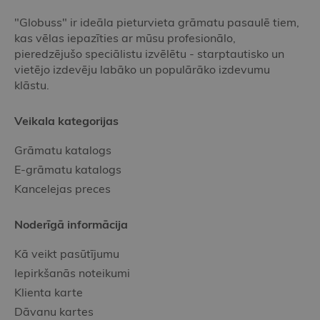
"Globuss" ir ideāla pieturvieta grāmatu pasaulē tiem,
kas vēlas iepazīties ar mūsu profesionālo,
pieredzējušo speciālistu izvēlētu - starptautisko un
vietējo izdevēju labāko un populārāko izdevumu
klāstu.
Veikala kategorijas
Grāmatu katalogs
E-grāmatu katalogs
Kancelejas preces
Noderīgā informācija
Kā veikt pasūtījumu
Iepirkšanās noteikumi
Klienta karte
Dāvanu kartes