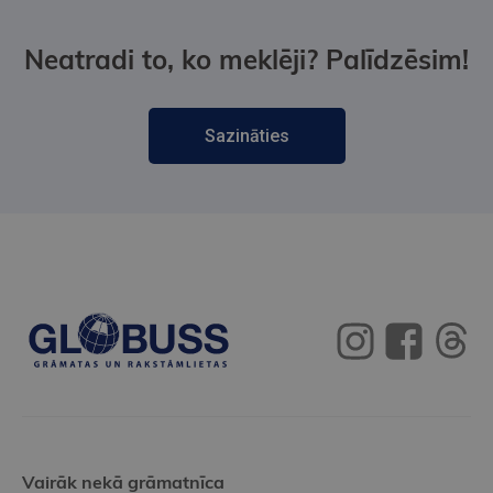
Neatradi to, ko meklēji? Palīdzēsim!
Sazināties
Vairāk nekā grāmatnīca