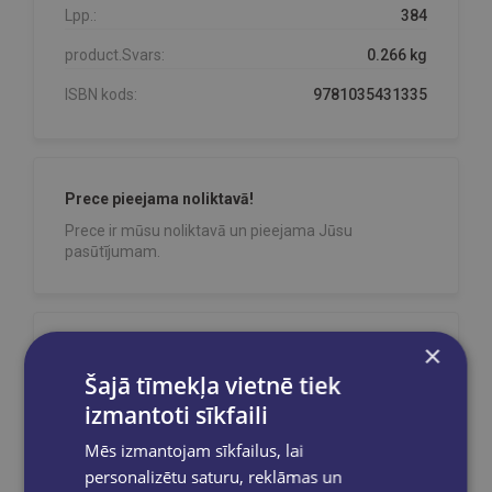
Lpp.:
384
product.Svars:
0.266 kg
ISBN kods:
9781035431335
Prece pieejama noliktavā!
Prece ir mūsu noliktavā un pieejama Jūsu
pasūtījumam.
×
Reģistrējies un saņem 10% atlaidi pilnas
cenas precēm.
Šajā tīmekļa vietnē tiek
Pasūtījumu apstrāde notiek darba dienās.
izmantoti sīkfaili
Apmaksātie pasūtījumi tiek
apstrādāti un
izsūtīti 2-5 darba dienu laikā.
Mēs izmantojam sīkfailus, lai
personalizētu saturu, reklāmas un
Bezmaksas piegāde
uz OMNIVA