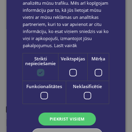
pakomātiem Latvijā
pasūtījumiem no €40.00.
analizētu mūsu trafiku. Mēs arī kopīgojam
informāciju par to, kā jūs lietojat mūsu
Bezmaksas piegāde jebkurā GLOBUSS
grāmatnīcā 1-5 darba dienu laikā, kad
vietni ar mūsu reklāmas un analītikas
pasūtījums būs gatavs saņemšanai, saņemsi
partneriem, kuri to var apvienot ar citu
e-pastu un/ vai SMS.
informāciju, ko esat viņiem sniedzis vai ko
viņi ir apkopojuši, izmantojot jūsu
pakalpojumus.
Lasīt vairāk
Dalies sociālajos tīklos:
Strikti
Veiktspējas
Mērķa
nepieciešamie
Funkcionalitātes
Neklasificētie
PIEKRIST VISIEM
Līdzīgas preces