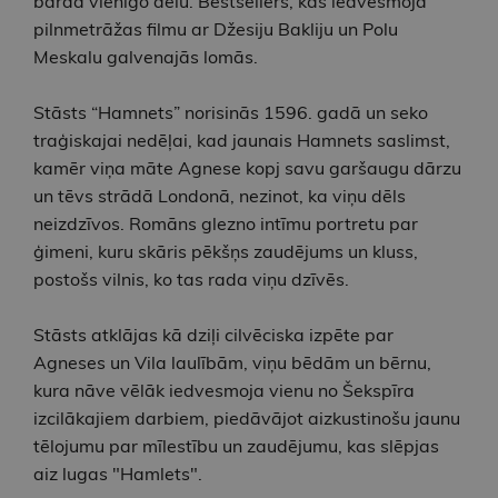
barda vienīgo dēlu. Bestsellers, kas iedvesmoja
pilnmetrāžas filmu ar Džesiju Bakliju un Polu
Meskalu galvenajās lomās.
Stāsts “Hamnets” norisinās 1596. gadā un seko
traģiskajai nedēļai, kad jaunais Hamnets saslimst,
kamēr viņa māte Agnese kopj savu garšaugu dārzu
un tēvs strādā Londonā, nezinot, ka viņu dēls
neizdzīvos. Romāns glezno intīmu portretu par
ģimeni, kuru skāris pēkšņs zaudējums un kluss,
postošs vilnis, ko tas rada viņu dzīvēs.
Stāsts atklājas kā dziļi cilvēciska izpēte par
Agneses un Vila laulībām, viņu bēdām un bērnu,
kura nāve vēlāk iedvesmoja vienu no Šekspīra
izcilākajiem darbiem, piedāvājot aizkustinošu jaunu
tēlojumu par mīlestību un zaudējumu, kas slēpjas
aiz lugas "Hamlets".