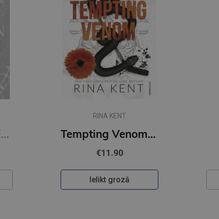
RINA KENT
Restitution : #3 Edge of Darkness series : delux paperback featuring exclusive character artwork
Tempting Venom : #3 The Vipers series
€11.90
Ielikt grozā