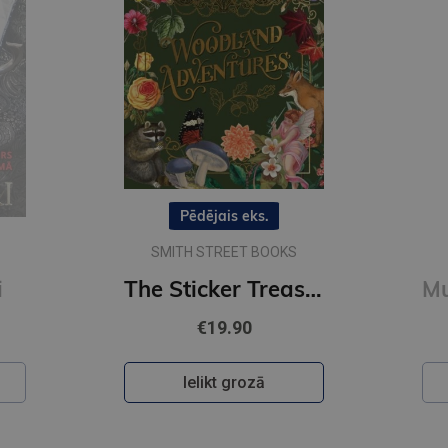
Pēdējais eks.
SMITH STREET BOOKS
i
The Sticker Treasury of Woodland Adventures : An eclectic book of stickers for journaling, collaging
€19.90
Ielikt grozā