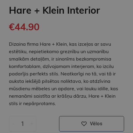
Hare + Klein Interior
€44.90
Dizaina firma Hare + Klein, kas izceļas ar savu
estētiku, nepietiekamo greznību un uzmanību
smalkām detaļām, ir sinonīms bezkompromisa
komfortablam, dzīvojamam interjeram, ko izcilu
padarījis perfekts stils. Neatkarīgi no tā, vai tā ir
auksta iekšējā pilsētas noliktava, ko atdzīvina
mūsdienu mēbeles un apdare, vai lauku idille, kas
nemanāmi saistīta ar krāšņu dārzu, Hare + Klein
stils ir nepārprotams.
-
+
Vēlos