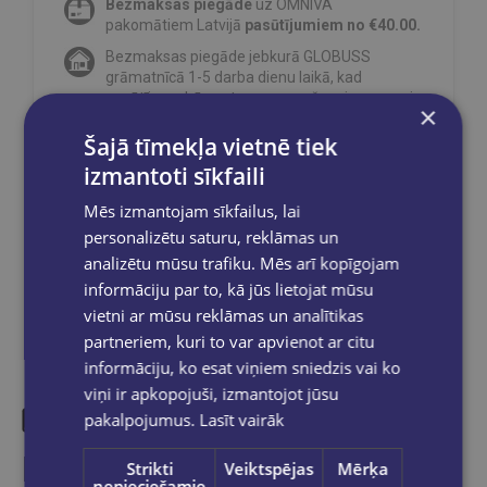
Bezmaksas piegāde
uz OMNIVA
pakomātiem Latvijā
pasūtījumiem no €40.00.
Bezmaksas piegāde jebkurā GLOBUSS
grāmatnīcā 1-5 darba dienu laikā, kad
pasūtījums būs gatavs saņemšanai, saņemsi
×
e-pastu un/ vai SMS.
Šajā tīmekļa vietnē tiek
izmantoti sīkfaili
Mēs izmantojam sīkfailus, lai
Dalies sociālajos tīklos:
personalizētu saturu, reklāmas un
analizētu mūsu trafiku. Mēs arī kopīgojam
informāciju par to, kā jūs lietojat mūsu
vietni ar mūsu reklāmas un analītikas
partneriem, kuri to var apvienot ar citu
informāciju, ko esat viņiem sniedzis vai ko
viņi ir apkopojuši, izmantojot jūsu
pakalpojumus.
Lasīt vairāk
Līdzīgas preces
Strikti
Veiktspējas
Mērķa
nepieciešamie