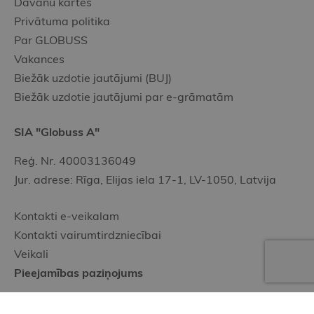
Dāvanu kartes
Privātuma politika
Par GLOBUSS
Vakances
Biežāk uzdotie jautājumi (BUJ)
Biežāk uzdotie jautājumi par e-grāmatām
SIA "Globuss A"
Reģ. Nr. 40003136049
Jur. adrese: Rīga, Elijas iela 17-1, LV-1050, Latvija
Kontakti e-veikalam
Kontakti vairumtirdzniecībai
Veikali
Pieejamības paziņojums