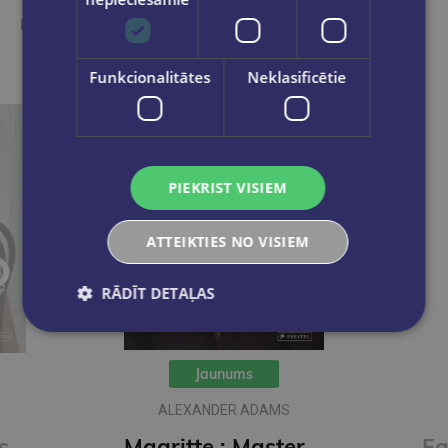
Ieskaties, varbūt noder
Funkcionalitātes
Neklasificētie
PIEKRIST VISIEM
ATTEIKTIES NO VISIEM
RĀDĪT DETAĻAS
Jaunums
ALEXANDER ADAMS
Picasso : Masters of Art
Magritte : Masters of Art