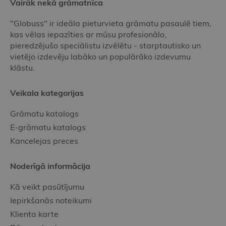
Vairāk nekā grāmatnīca
"Globuss" ir ideāla pieturvieta grāmatu pasaulē tiem,
kas vēlas iepazīties ar mūsu profesionālo,
pieredzējušo speciālistu izvēlētu - starptautisko un
vietējo izdevēju labāko un populārāko izdevumu
klāstu.
Veikala kategorijas
Grāmatu katalogs
E-grāmatu katalogs
Kancelejas preces
Noderīgā informācija
Kā veikt pasūtījumu
Iepirkšanās noteikumi
Klienta karte