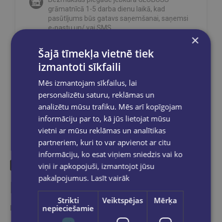
grāmatnīcā 1-5 darba dienu laikā, kad
pasūtījums būs gatavs saņemšanai, saņemsi
e-pastu un/ vai SMS.
×
Šajā tīmekļa vietnē tiek
izmantoti sīkfaili
Dalies sociālajos tīklos:
Mēs izmantojam sīkfailus, lai
personalizētu saturu, reklāmas un
analizētu mūsu trafiku. Mēs arī kopīgojam
informāciju par to, kā jūs lietojat mūsu
vietni ar mūsu reklāmas un analītikas
partneriem, kuri to var apvienot ar citu
informāciju, ko esat viņiem sniedzis vai ko
viņi ir apkopojuši, izmantojot jūsu
pakalpojumus.
Lasīt vairāk
Līdzīgas preces
Strikti
Veiktspējas
Mērķa
Ieskaties, varbūt noder
nepieciešamie