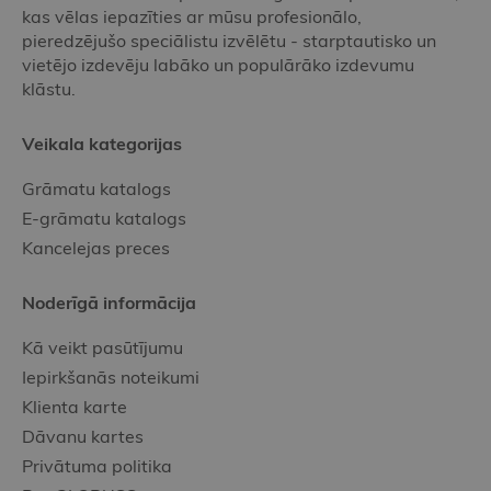
kas vēlas iepazīties ar mūsu profesionālo,
pieredzējušo speciālistu izvēlētu - starptautisko un
vietējo izdevēju labāko un populārāko izdevumu
klāstu.
Veikala kategorijas
Grāmatu katalogs
E-grāmatu katalogs
Kancelejas preces
Noderīgā informācija
Kā veikt pasūtījumu
Iepirkšanās noteikumi
Klienta karte
Dāvanu kartes
Privātuma politika