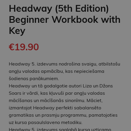
Headway (5th Edition)
Beginner Workbook with
Key
€19.90
Headway 5. izdevums nodrošina svaigu, atbilstošu
angļu valodas apmācību, kas nepieciešama
šodienas panākumiem.
Headway un tā godalgotie autori Liza un Džons
Soars ir vārdi, kas kļuvuši par angļu valodas
mācīšanas un mācīšanās sinonīmu. Māciet,
izmantojot Headway perfekti sabalansēto
gramatikas un prasmju programmu, pamatojoties
uz kursa pasaulslaveno metodiku.
Headway 5. izdevums saglabā kursa uzticamo