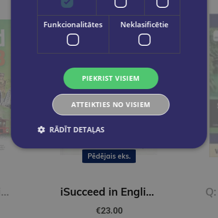
Funkcionalitātes
Neklasificētie
PIEKRIST VISIEM
ATTEIKTIES NO VISIEM
RĀDĪT DETAĻAS
Pēdējais eks.
iSucceed in English 3 SBk + Online Practice + eBook
iSucceed in English 2 SBk + Online Practice + eBook
€23.00