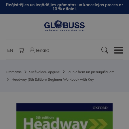
Reģistrējies un iegādājies grāmatas un kancelejas preces ar
10 % atlaidi.
EN
Ienākt
Grāmatas
Svešvalodu apguve
Jauniešiem un pieaugušajiem
Headway (5th Edition) Beginner Workbook with Key