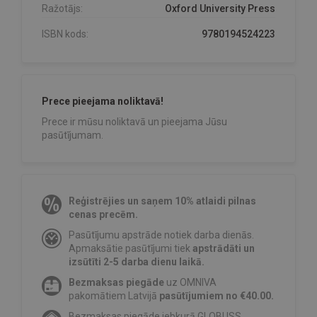
Ražotājs:
Oxford University Press
ISBN kods:
9780194524223
Prece pieejama noliktavā!
Prece ir mūsu noliktavā un pieejama Jūsu
pasūtījumam.
Reģistrējies un saņem 10% atlaidi pilnas
cenas precēm.
Pasūtījumu apstrāde notiek darba dienās.
Apmaksātie pasūtījumi tiek
apstrādāti un
izsūtīti 2-5 darba dienu laikā.
Bezmaksas piegāde
uz OMNIVA
pakomātiem Latvijā
pasūtījumiem no €40.00.
Bezmaksas piegāde jebkurā GLOBUSS