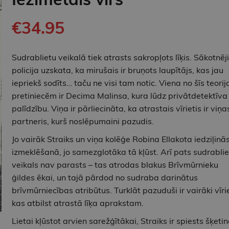
€34.95
Sudrablietu veikalā tiek atrasts sakropļots līķis. Sākotnēji
policija uzskata, ka mirušais ir bruņots laupītājs, kas jau
iepriekš sodīts… taču ne visi tam notic. Viena no šīs teorij
pretiniecēm ir Decima Malinsa, kura lūdz privātdetektīva
palīdzību. Viņa ir pārliecināta, ka atrastais vīrietis ir viņa
partneris, kurš noslēpumaini pazudis.
Jo vairāk Straiks un viņa kolēģe Robina Ellakota iedziļinā
izmeklēšanā, jo samezglotāka tā kļūst. Arī pats sudrablie
veikals nav parasts – tas atrodas blakus Brīvmūrnieku
ģildes ēkai, un tajā pārdod no sudraba darinātus
brīvmūrniecības atribūtus. Turklāt pazuduši ir vairāki vīrie
kas atbilst atrastā līķa aprakstam.
Lietai kļūstot arvien sarežģītākai, Straiks ir spiests šķetin