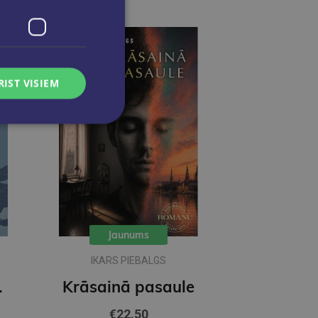
RIST VISIEM
Jaunums
IKARS PIEBALGS
ečkai
Krāsainā pasaule
€22.50