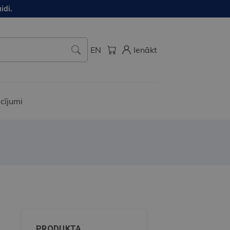
idi.
EN
Ienākt
cījumi
PRODUKTA