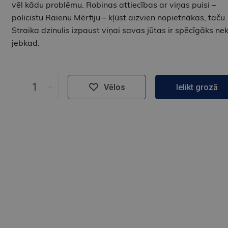
vēl kādu problēmu. Robinas attiecības ar viņas puisi –
policistu Raienu Mērfiju – kļūst aizvien nopietnākas, taču
Straika dzinulis izpaust viņai savas jūtas ir spēcīgāks ne
jebkad.
-
+
Vēlos
Ielikt grozā