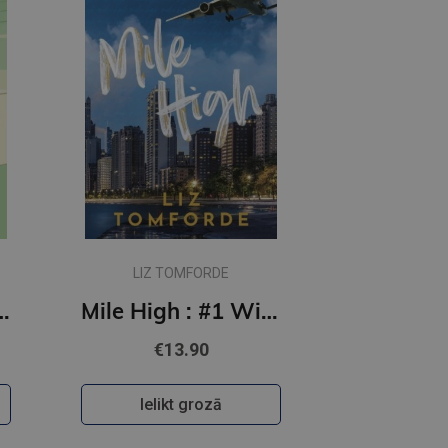
LIZ TOMFORDE
 Off the Ice series
Mile High : #1 Windy City Series : TikTok sensation, featuring an ice hockey sports romance
€13.90
Ielikt grozā