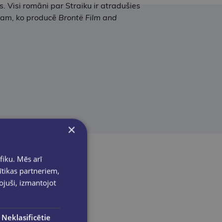
. Visi romāni par Straiku ir atradušies
ālam, ko producē
Brontë Film and
×
fiku. Mēs arī
ītikas partneriem,
pojuši, izmantojot
Neklasificētie