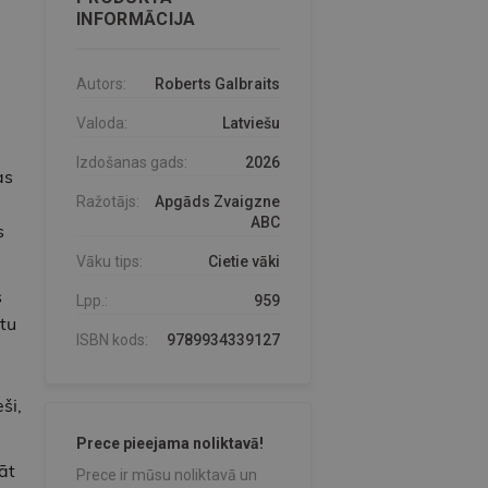
INFORMĀCIJA
Autors:
Roberts Galbraits
Valoda:
Latviešu
Izdošanas gads:
2026
as
Ražotājs:
Apgāds Zvaigzne
ABC
s
Vāku tips:
Cietie vāki
s
Lpp.:
959
tu
ISBN kods:
9789934339127
ši,
Prece pieejama noliktavā!
āt
Prece ir mūsu noliktavā un