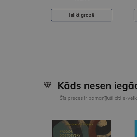
Ielikt grozā
Kāds nesen iegā
Šīs preces ir pamanījuši citi e-vei