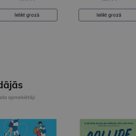
Ielikt grozā
Ielikt grozā
dājās
kala apmeklētāji