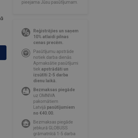
pieejama Jūsu pasūtījumam.
kā
Reģistrējies un saņem
10% atlaidi pilnas
cenas precēm.
Pasūtījumu apstrāde
notiek darba dienās.
Apmaksātie pasūtījumi
tiek
apstrādāti un
izsūtīti 2-5 darba
dienu laikā.
Bezmaksas piegāde
uz OMNIVA
pakomātiem
Latvijā
pasūtījumiem
no €40.00.
Bezmaksas piegāde
jebkurā GLOBUSS
grāmatnīcā 1-5 darba