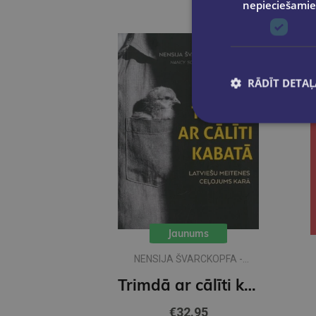
nepieciešamie
RĀDĪT DETAĻ
Jaunums
NENSIJA ŠVARCKOPFA -
ŽARMINA
Trimdā ar cālīti kabatā
€32.95