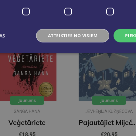
AS
ATTEIKTIES NO VISIEM
PIEK
Jaunums
Jaunums
GANGA HANA
JEVHEŅIJA KUZŅECOVA
Veģetāriete
Pajautājiet Mij
€18.95
€20.95