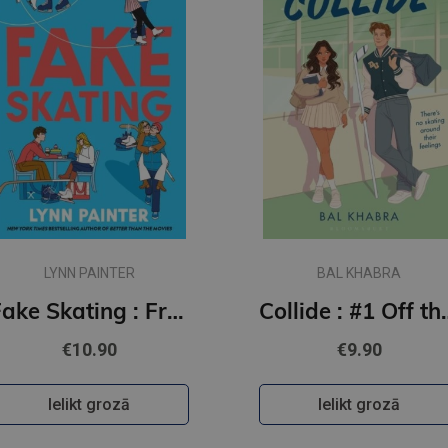
LYNN PAINTER
BAL KHABRA
Fake Skating : From the no. 1 bestselling author of Better than the Movies
Collide : #1
€10.90
€9.90
Ielikt grozā
Ielikt grozā