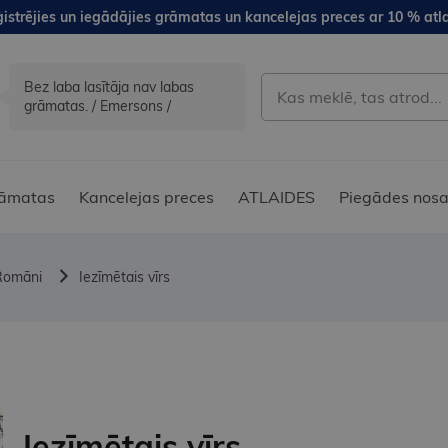
istrējies un iegādājies grāmatas un kancelejas preces ar 10 % atla
Bez laba lasītāja nav labas
grāmatas. / Emersons /
āmatas
Kancelejas preces
ATLAIDES
Piegādes nosa
Romāni
Iezīmētais vīrs
Iezīmētais vīrs