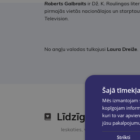
Roberts Galbraits
ir Dž. K. Roulingas lit
pirmajās vietās nacionālajos un starptaut
Television
.
No angļu valodas tulkojusi
Laura Dreiže
.
Šajā tīmekļa
Mēs izmantojam sī
kopīgojam informā
Līdzīgas preces
kuri to var apvien
jūsu pakalpojum
Ieskaties, varbūt noder
Strikti