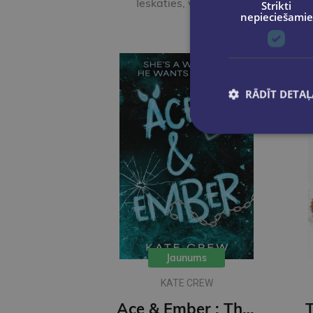
Ieskaties, varbūt noder
Strikti
nepieciešamie
RĀDĪT DETAĻ
Jaunums
KATE CREW
Ace & Ember : The addictive and electric follow up to TikTok sensation Rook & Rebel!