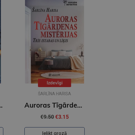
Izdevīgi
ŠARLĪNA HARISA
as Tīgārdenas mistērijas
Auroras Tīgārdenas mistērijas. Trīs istabas un līķis
€9.50
€3.15
Ielikt grozā