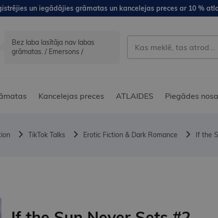
istrējies un iegādājies grāmatas un kancelejas preces ar 10 % atla
Bez laba lasītāja nav labas
grāmatas. / Emersons /
āmatas
Kancelejas preces
ATLAIDES
Piegādes nosa
tion
TikTok Talks
Erotic Fiction & Dark Romance
If the
If the Sun Never Sets #2