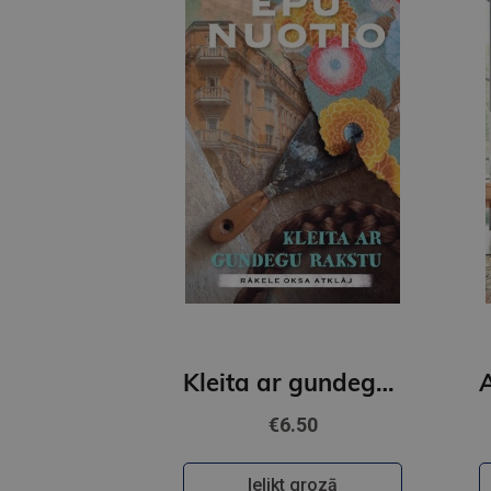
Kleita ar gundegu rakstu
€6.50
Ielikt grozā