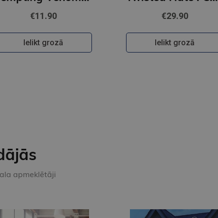
€11.90
€29.90
Ielikt grozā
Ielikt grozā
dājās
kala apmeklētāji