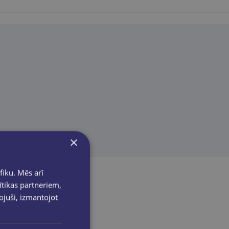
×
fiku. Mēs arī
ītikas partneriem,
pojuši, izmantojot