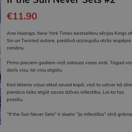
€11.90
Ana Huanga, New York Times bestselleru sērijas Kings of
Sin un Twisted autore, piedāvā aizraujošu otrās iespējas
romānu.
Pirms pieciem gadiem viņš salauza viņas sirdi. Tagad viņ
darīs visu, lai viņu atgūtu.
Kad liktenis viņus atkal saved kopā, viņš to uztver kā zīmi:
pienācis laiks atgūt savas dzīves mīlestību. Lai ko tas
prasītu.
"If the Sun Never Sets" ir dueta "Ja mīlestība" otrā grāma