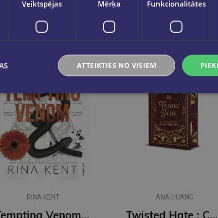
Veiktspējas
Mērķa
Funkcionalitātes
AS
ATTEIKTIES NO VISIEM
PIEK
RINA KENT
ANA HUANG
Tempting Venom : #3 The Vipers series
Twisted Hate : Collector's Edition