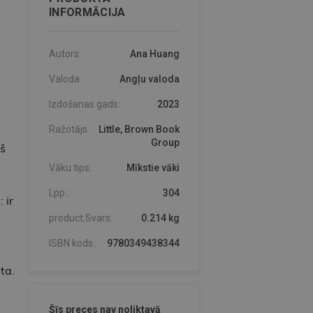
INFORMĀCIJA
Autors:
Ana Huang
Valoda:
Angļu valoda
Izdošanas gads:
2023
Ražotājs:
Little, Brown Book
Group
š
Vāku tips:
Mīkstie vāki
Lpp.:
304
 ir
product.Svars:
0.214 kg
ISBN kods:
9780349438344
ta.
Šīs preces nav noliktavā