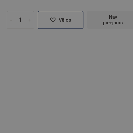
Nav
-
+
Vēlos
pieejams