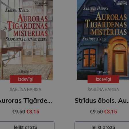
Izdevīgi
Izdevīgi
ŠARLĪNA HARISA
ŠARLĪNA HARISA
Auroras Tīgārdenas mistērijas. Slepkavība lasītāju klubā. Vakara detektīvs
Strīdus ābols. Auror
€9.50
€3.15
€9.50
€3.15
Ielikt grozā
Ielikt grozā