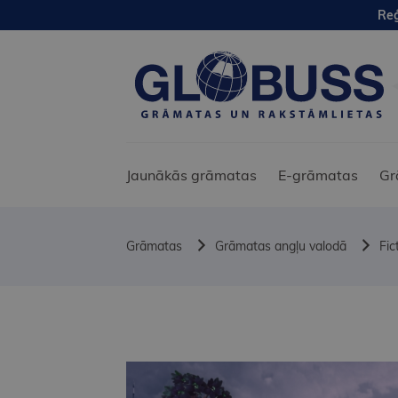
Reģ
Jaunākās grāmatas
E-grāmatas
Gr
Grāmatas
Grāmatas angļu valodā
Fic