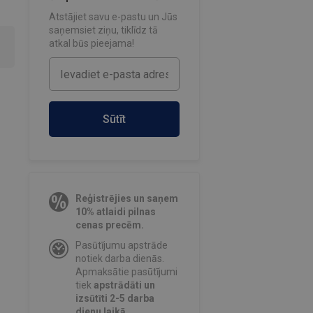
Atstājiet savu e-pastu un Jūs
saņemsiet ziņu, tiklīdz tā
atkal būs pieejama!
Sūtīt
Reģistrējies un saņem
10% atlaidi pilnas
cenas precēm.
Pasūtījumu apstrāde
notiek darba dienās.
Apmaksātie pasūtījumi
tiek
apstrādāti un
izsūtīti 2-5 darba
dienu laikā.