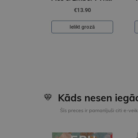
€13.90
Ielikt grozā
Kāds nesen iegā
Šīs preces ir pamanījuši citi e-vei