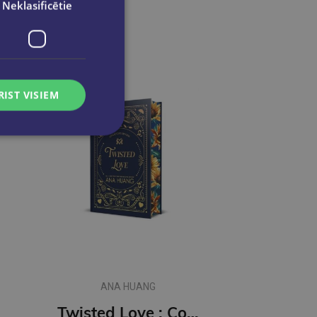
Neklasificētie
RIST VISIEM
ANA HUANG
Twisted Love : Collector's Edition