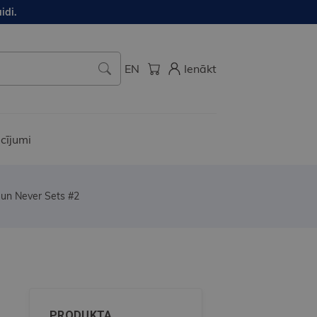
idi.
EN
Ienākt
cījumi
 Sun Never Sets #2
PRODUKTA