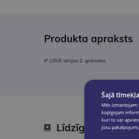
Produkta apraksts
IF LOVE sērijas 2. grāmata.
Šajā tīmekļa
Mēs izmantojam sī
kopīgojam informā
kuri to var apvien
Līdzīgas preces
jūsu pakalpojum