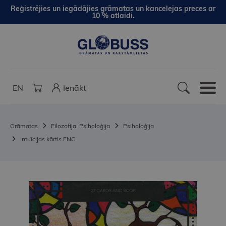
Reģistrējies un iegādājies grāmatas un kancelejas preces ar
10 % atlaidi.
EN
Ienākt
Grāmatas
Filozofija. Psiholoģija
Psiholoģija
Intuīcijas kārtis ENG