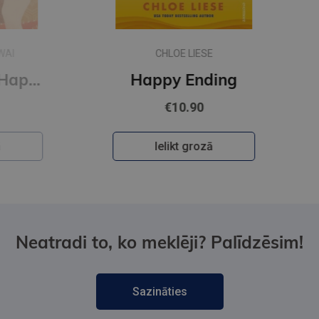
CHLOE LIESE
The Menu of Happiness
Happy Ending
€10.90
Ielikt grozā
Neatradi to, ko meklēji? Palīdzēsim!
Sazināties