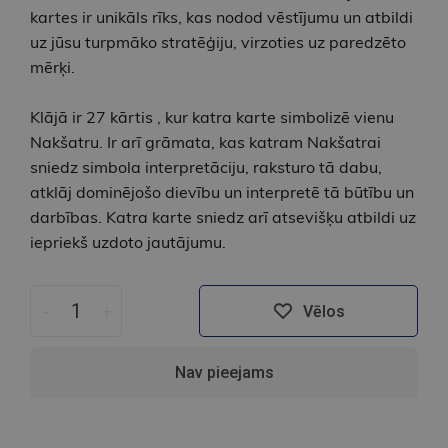
kartes ir unikāls rīks, kas nodod vēstījumu un atbildi
uz jūsu turpmāko stratēģiju, virzoties uz paredzēto
mērķi.
Klājā ir 27 kārtis , kur katra karte simbolizē vienu
Nakšatru. Ir arī grāmata, kas katram Nakšatrai
sniedz simbola interpretāciju, raksturo tā dabu,
atklāj dominējošo dievību un interpretē tā būtību un
darbības. Katra karte sniedz arī atsevišķu atbildi uz
iepriekš uzdoto jautājumu.
-
+
Vēlos
Nav pieejams