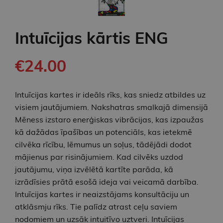
Intuīcijas kārtis ENG
€24.00
Intuīcijas kartes ir ideāls rīks, kas sniedz atbildes uz
visiem jautājumiem. Nakshatras smalkajā dimensijā
Mēness izstaro enerģiskas vibrācijas, kas izpaužas
kā dažādas īpašības un potenciāls, kas ietekmē
cilvēka rīcību, lēmumus un soļus, tādējādi dodot
mājienus par risinājumiem. Kad cilvēks uzdod
jautājumu, viņa izvēlētā kartīte parāda, kā
izrādīsies prātā esošā ideja vai veicamā darbība.
Intuīcijas kartes ir neaizstājams konsultāciju un
atklāsmju rīks. Tie palīdz atrast ceļu saviem
nodomiem un uzsāk intuitīvo uztveri. Intuīcijas