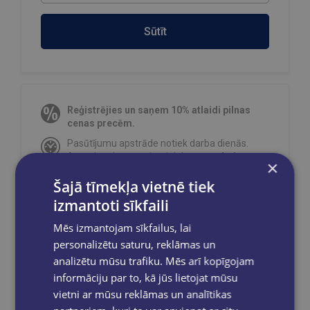
Sūtīt
Reģistrējies un saņem 10% atlaidi pilnas
cenas precēm.
Pasūtījumu apstrāde notiek darba dienās.
Apmaksātie pasūtījumi tiek
apstrādāti un
×
izsūtīti 2-5 darba dienu laikā.
Šajā tīmekļa vietnē tiek
Bezmaksas piegāde
uz OMNIVA
izmantoti sīkfaili
pakomātiem Latvijā
pasūtījumiem no €40.00.
Bezmaksas piegāde jebkurā GLOBUSS
Mēs izmantojam sīkfailus, lai
grāmatnīcā 1-5 darba dienu laikā, kad
personalizētu saturu, reklāmas un
pasūtījums būs gatavs saņemšanai, saņemsi
analizētu mūsu trafiku. Mēs arī kopīgojam
e-pastu un/ vai SMS.
informāciju par to, kā jūs lietojat mūsu
vietni ar mūsu reklāmas un analītikas