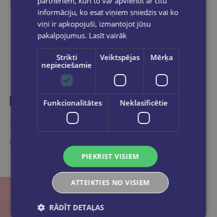
partneriem, kuri to var apvienot ar citu
informāciju, ko esat viņiem sniedzis vai ko
Dalies sociālajos tīklos:
viņi ir apkopojuši, izmantojot jūsu
pakalpojumus.
Lasīt vairāk
Strikti
Veiktspējas
Mērķa
nepieciešamie
Funkcionalitātes
Neklasificētie
Līdzīgas preces
Ieskaties, varbūt noder
PIEKRIST VISIEM
ATTEIKTIES NO VISIEM
RĀDĪT DETAĻAS