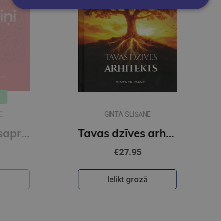
GINTA SLIŠĀNE
Kādēļ viņi nesaprot?
Tavas dzīves arhitekts
€27.95
Ielikt grozā