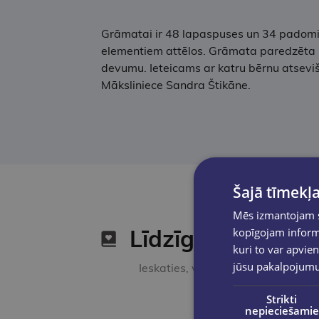
Grāmatai ir 48 lapaspuses un 34 padomi 
elementiem attēlos. Grāmata paredzēta la
devumu. Ieteicams ar katru bērnu atsevišķi
Māksliniece Sandra Štikāne.
Šajā tīmekļa
Mēs izmantojam sī
Līdzīgas preces
kopīgojam informā
kuri to var apvien
jūsu pakalpojum
Ieskaties, varbūt noder
Strikti
nepieciešamie