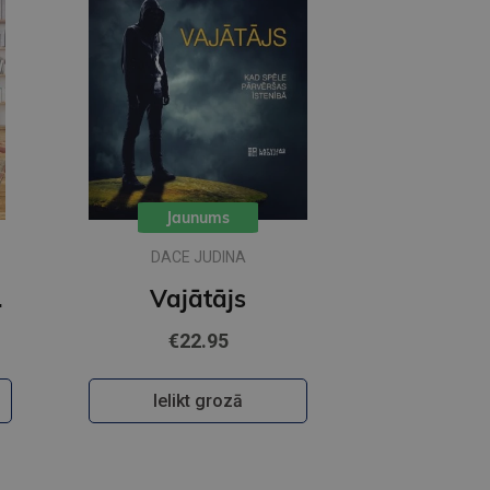
Jaunums
DACE JUDINA
kara detektīvs
Vajātājs
€22.95
Ielikt grozā