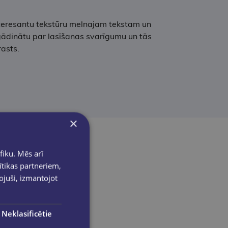
nteresantu tekstūru melnajam tekstam un
tgādinātu par lasīšanas svarīgumu un tās
rasts.
×
fiku. Mēs arī
ītikas partneriem,
pojuši, izmantojot
Neklasificētie