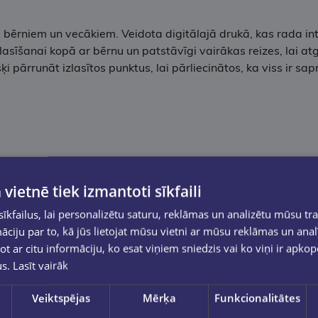
bērniem un vecākiem. Veidota digitālajā drukā, kas rada i
sīšanai kopā ar bērnu un patstāvīgi vairākas reizes, lai a
 pārrunāt izlasītos punktus, lai pārliecinātos, ka viss ir sap
 vietnē tiek izmantoti sīkfaili
kfailus, lai personalizētu saturu, reklāmas un analizētu mūsu tra
ciju par to, kā jūs lietojat mūsu vietni ar mūsu reklāmas un anal
ot ar citu informāciju, ko esat viņiem sniedzis vai ko viņi ir apko
us.
Lasīt vairāk
Veiktspējas
Mērķa
Funkcionalitātes