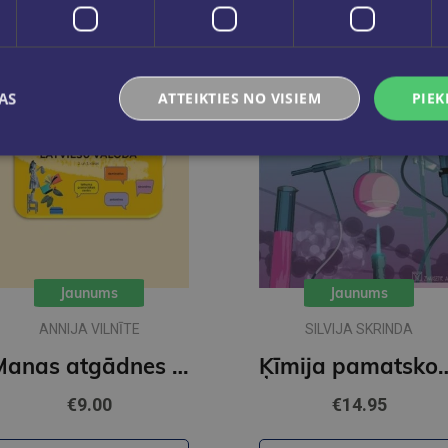
AS
ATTEIKTIES NO VISIEM
PIEK
Jaunums
Jaunums
ANNIJA VILNĪTE
SILVIJA SKRINDA
Manas atgādnes latviešu valodā - sākumskolas komplekta papildinājums
Ķīmija pamatskolai. Jēdzien
€9.00
€14.95