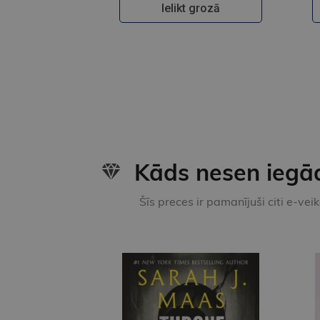
Ielikt grozā
Kāds nesen iegā
Šīs preces ir pamanījuši citi e-vei