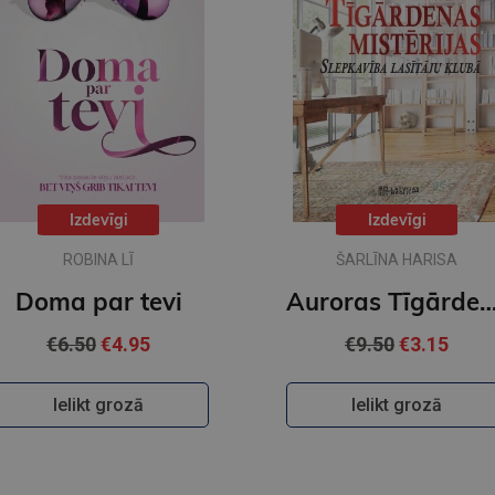
Izdevīgi
Izdevīgi
ROBINA LĪ
ŠARLĪNA HARISA
Doma par tevi
Auroras Tīgārdenas mistērijas. Slepkavība lasītāju klubā. Va
€6.50
€4.95
€9.50
€3.15
Ielikt grozā
Ielikt grozā