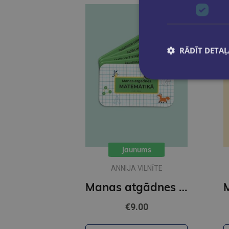
RĀDĪT DETAĻ
Jaunums
ANNIJA VILNĪTE
Manas atgādnes matemātikā - sākumskolas komplekta papildinājums
€9.00