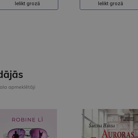
Ielikt grozā
Ielikt grozā
dājās
kala apmeklētāji