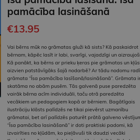
pamācība lasināšanā
€13.95
Vai bērns mūk no grāmatas gluži kā sists? Kā paskaidrot
bērnam, kāpēc lasīt ir labi, svarīgi, vajadzīgi un aizraujoš
Kā panākt, ka bērns ar prieku ķeras pie grāmatas un kļūs
aizvien patstāvīgāks šajā nodarbē? Ar tādu nodomu radī
grāmata “Īsa pamācība lasīšanā/lasināšanā”. Grāmata i
skatāma no abām pusēm. Tās galvenā puse paredzēta
vairāk bērna acīm individuāli, taču otrā paredzēta
vecākiem un pedagogiem kopā ar bērniem. Bagātīgais
ilustrāciju klāsts palīdzēs ne tikai pievērst uzmanību
grāmatai, bet arī palīdzēs paturēt prātā galveno vēstīju
“Īsa pamācība lasināšanā” ir doti praktiski padomi, kā
izvairīties no kļūdām, ko pieļāvuši tik daudzi vecāki