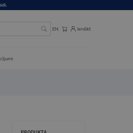
idi.
EN
Ienākt
cījumi
PRODUKTA