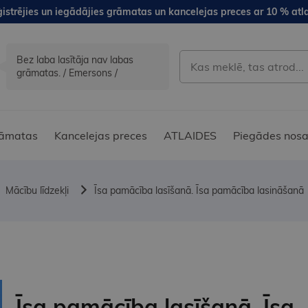
istrējies un iegādājies grāmatas un kancelejas preces ar 10 % atla
Bez laba lasītāja nav labas
grāmatas. / Emersons /
āmatas
Kancelejas preces
ATLAIDES
Piegādes nosa
Mācību līdzekļi
Īsa pamācība lasīšanā. Īsa pamācība lasināšanā
Īsa pamācība lasīšanā. Īsa