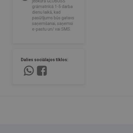
jebkurā GLOBUSS
grāmatnīcā 1-5 darba
dienu laikā, kad
pasūtījums būs gatavs
saņemšanai, saņemsi
e-pastu un/ vai SMS.
Dalies sociālajos tīklos: