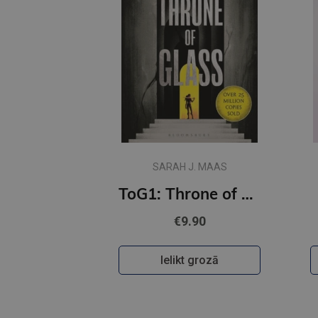
SARAH J. MAAS
ToG1: Throne of Glass: From the best-selling author of A Court of Thorns and Roses
€9.90
Ielikt grozā