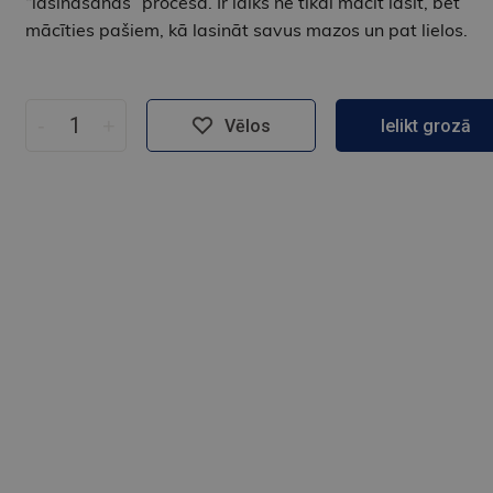
“lasināšanas” procesā. Ir laiks ne tikai mācīt lasīt, bet
mācīties pašiem, kā lasināt savus mazos un pat lielos.
-
+
Vēlos
Ielikt grozā