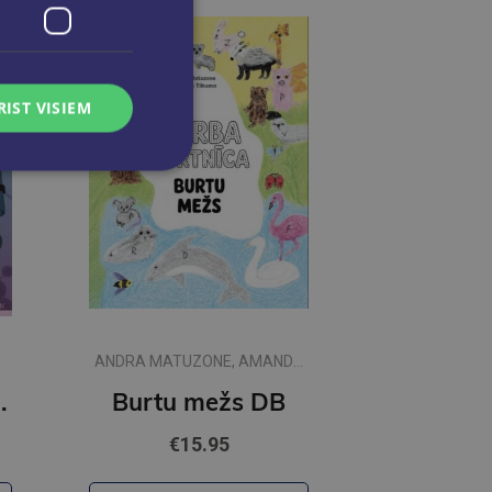
RIST VISIEM
ANDRA MATUZONE, AMANDA
TIKUMA
i, likumi, formulas
Burtu mežs DB
€15.95