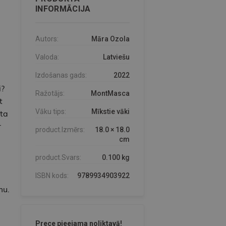
INFORMĀCIJA
Autors:
Māra Ozola
Valoda:
Latviešu
Izdošanas gads:
2022
i?
Ražotājs:
MontMasca
t
Vāku tips:
Mīkstie vāki
ta
r
product.Izmērs:
18.0 × 18.0
cm
product.Svars:
0.100 kg
ISBN kods:
9789934903922
mu.
Prece pieejama noliktavā!