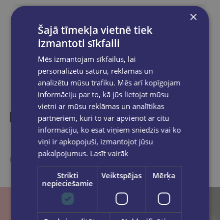
×
Šajā tīmekļa vietnē tiek
Dalies sociālajos tīklos:
izmantoti sīkfaili
Mēs izmantojam sīkfailus, lai
personalizētu saturu, reklāmas un
analizētu mūsu trafiku. Mēs arī kopīgojam
informāciju par to, kā jūs lietojat mūsu
vietni ar mūsu reklāmas un analītikas
partneriem, kuri to var apvienot ar citu
informāciju, ko esat viņiem sniedzis vai ko
Līdzīgas preces
viņi ir apkopojuši, izmantojot jūsu
pakalpojumus.
Lasīt vairāk
Ieskaties, varbūt noder
Strikti
Veiktspējas
Mērķa
nepieciešamie