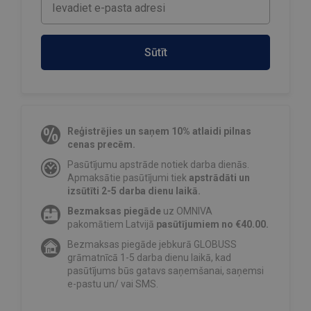
Sūtīt
Reģistrējies un saņem 10% atlaidi pilnas
cenas precēm.
Pasūtījumu apstrāde notiek darba dienās.
Apmaksātie pasūtījumi tiek
apstrādāti un
izsūtīti 2-5 darba dienu laikā.
Bezmaksas piegāde
uz OMNIVA
pakomātiem Latvijā
pasūtījumiem no €40.00.
Bezmaksas piegāde jebkurā GLOBUSS
grāmatnīcā 1-5 darba dienu laikā, kad
pasūtījums būs gatavs saņemšanai, saņemsi
e-pastu un/ vai SMS.