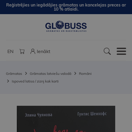
Reģistrējies un iegādājies grāmatas un kancelejas preces ar
10 % atlaidi.
EN
Ienākt
Grāmatas
Grāmatas latviešu valodā
Romāni
Ispoved latisa / ziznj kak karti