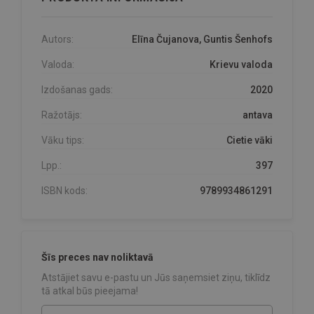
Autors:
Elīna Čujanova, Guntis Šenhofs
Valoda:
Krievu valoda
Izdošanas gads:
2020
Ražotājs:
antava
Vāku tips:
Cietie vāki
Lpp.:
397
ISBN kods:
9789934861291
Šīs preces nav noliktavā
Atstājiet savu e-pastu un Jūs saņemsiet ziņu, tiklīdz
tā atkal būs pieejama!