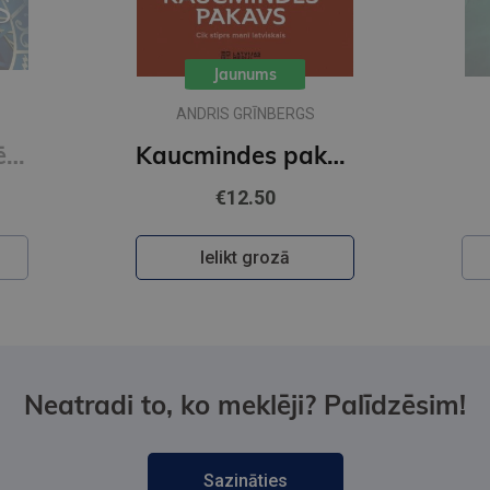
Jaunums
ANDRIS GRĪNBERGS
Noslēpumu noslēpums
Kaucmindes pakavs
€12.50
Ielikt grozā
Neatradi to, ko meklēji? Palīdzēsim!
Sazināties