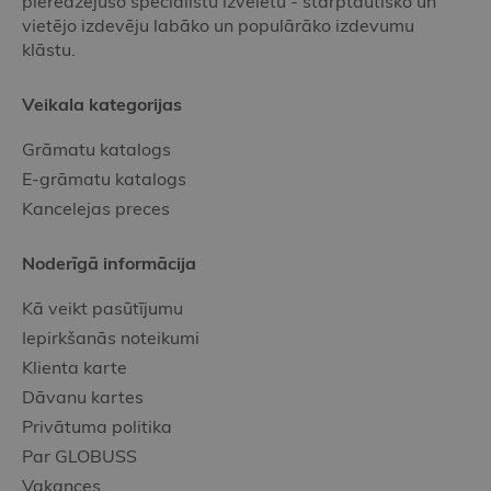
pieredzējušo speciālistu izvēlētu - starptautisko un
vietējo izdevēju labāko un populārāko izdevumu
klāstu.
Veikala kategorijas
Grāmatu katalogs
E-grāmatu katalogs
Kancelejas preces
Noderīgā informācija
Kā veikt pasūtījumu
Iepirkšanās noteikumi
Klienta karte
Dāvanu kartes
Privātuma politika
Par GLOBUSS
Vakances