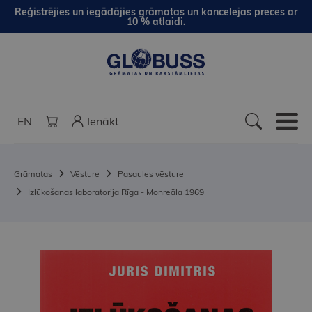
Reģistrējies un iegādājies grāmatas un kancelejas preces ar
10 % atlaidi.
EN
Ienākt
Grāmatas
Vēsture
Pasaules vēsture
Izlūkošanas laboratorija Rīga - Monreāla 1969