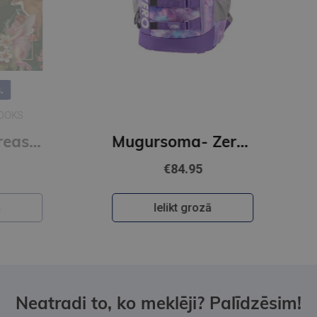
The Sticker Treasury of Woodland Adventures : An eclectic book of stickers for journaling, collaging
Mugursoma- Zero, anti-gravity, AGS, Flori, 43 x 29 x 21cm
€84.95
Ielikt grozā
Neatradi to, ko meklēji? Palīdzēsim!