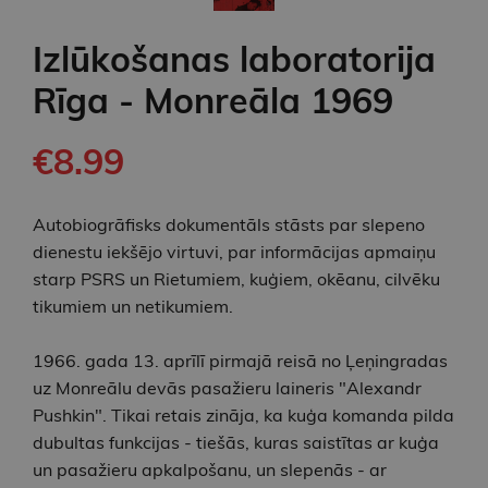
Izlūkošanas laboratorija
Rīga - Monreāla 1969
€8.99
Autobiogrāfisks dokumentāls stāsts par slepeno
dienestu iekšējo virtuvi, par informācijas apmaiņu
starp PSRS un Rietumiem, kuģiem, okēanu, cilvēku
tikumiem un netikumiem.
1966. gada 13. aprīlī pirmajā reisā no Ļeņingradas
uz Monreālu devās pasažieru laineris "Alexandr
Pushkin". Tikai retais zināja, ka kuģa komanda pilda
dubultas funkcijas - tiešās, kuras saistītas ar kuģa
un pasažieru apkalpošanu, un slepenās - ar