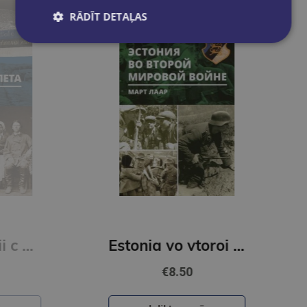
RĀDĪT DETAĻAS
rija Estonii c pticevo poljota
Estonia vo vtoroi mirovoi voine
€8.50