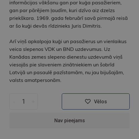
informācijas vākšanu gan par kuģa pasažieriem,
gan par pārējiem ļaudīm, kuri dzīvo aiz dzelzs
priekškara. 1969. gada februārī savā pirmajā reisā
ar šo kuģi devās rīdzinieks Juris Dimitris.
Arī viņš apkalpoja kuģi un pasažierus un vienlaikus
veica slepenos VDK un BND uzdevumus. Uz
Kanādas zemes slepeno dienestu uzdevumā viņš
viesojās pie slaveniem zinātniekiem un šobrīd
Latvijā un pasaulē pazīstamām, nu jau bijušajām,
valsts amatpersonām.
-
+
Vēlos
Nav pieejams