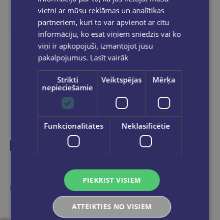
pasūtījums būs gatavs saņemšanai, saņemsi
vietni ar mūsu reklāmas un analītikas
e-pastu un/ vai SMS.
partneriem, kuri to var apvienot ar citu
informāciju, ko esat viņiem sniedzis vai ko
viņi ir apkopojuši, izmantojot jūsu
pakalpojumus.
Lasīt vairāk
Dalies sociālajos tīklos:
Strikti
Veiktspējas
Mērķa
nepieciešamie
Funkcionalitātes
Neklasificētie
Līdzīgas preces
PIEKRIST VISIEM
Ieskaties, varbūt noder
ATTEIKTIES NO VISIEM