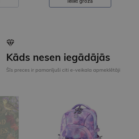
Ielikt grozā
Kāds nesen iegādājās
Šīs preces ir pamanījuši citi e-veikala apmeklētāji