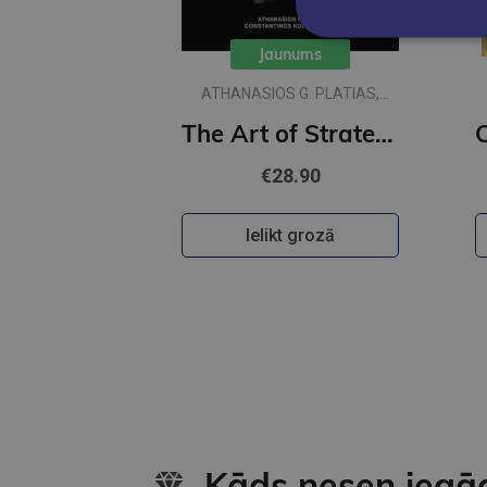
Jaunums
ATHANASIOS G. PLATIAS,
CONSTANTINOS KOLIOPOULOS
The Art of Strategy : 50 Maxims for War, Politics, Business and Everyday Life
€28.90
Ielikt grozā
Kāds nesen iegā