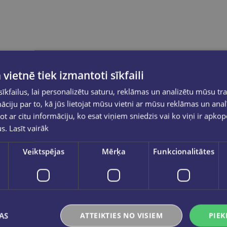
 vietnē tiek izmantoti sīkfaili
kfailus, lai personalizētu saturu, reklāmas un analizētu mūsu tra
ciju par to, kā jūs lietojat mūsu vietni ar mūsu reklāmas un anal
ot ar citu informāciju, ko esat viņiem sniedzis vai ko viņi ir apko
us.
Lasīt vairāk
Veiktspējas
Mērķa
Funkcionalitātes
AS
ATTEIKTIES NO VISIEM
PIEK