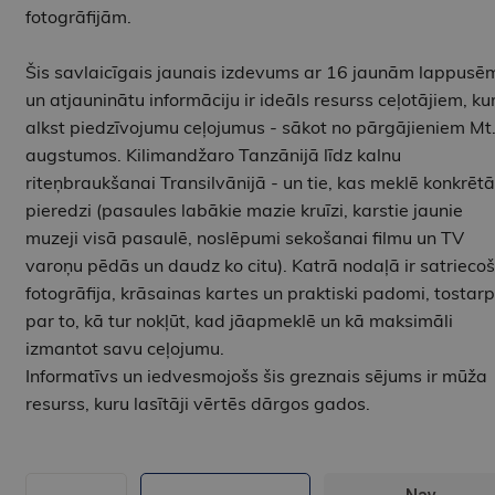
fotogrāfijām.
Šis savlaicīgais jaunais izdevums ar 16 jaunām lappusē
un atjauninātu informāciju ir ideāls resurss ceļotājiem, kur
alkst piedzīvojumu ceļojumus - sākot no pārgājieniem Mt
augstumos. Kilimandžaro Tanzānijā līdz kalnu
riteņbraukšanai Transilvānijā - un tie, kas meklē konkrēt
pieredzi (pasaules labākie mazie kruīzi, karstie jaunie
muzeji visā pasaulē, noslēpumi sekošanai filmu un TV
varoņu pēdās un daudz ko citu). Katrā nodaļā ir satrieco
fotogrāfija, krāsainas kartes un praktiski padomi, tostarp
par to, kā tur nokļūt, kad jāapmeklē un kā maksimāli
izmantot savu ceļojumu.
Informatīvs un iedvesmojošs šis greznais sējums ir mūža
resurss, kuru lasītāji vērtēs dārgos gados.