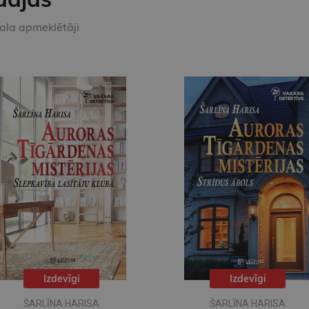
kala apmeklētāji
Izdevīgi
Izdevīgi
ŠARLĪNA HARISA
ŠARLĪNA HARISA