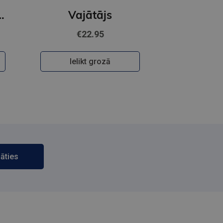
as Tīgārdenas mistērijas
Vajātājs
€22.95
Ielikt grozā
āties