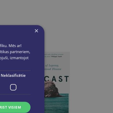
×
fiku. Mēs arī
ītikas partneriem,
pojuši, izmantojot
Neklasificētie
RIST VISIEM