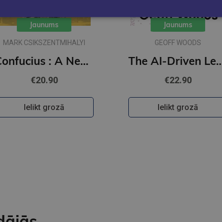
Jaunums
Jaunums
MARK CSIKSZENTMIHALYI
GEOFF WOODS
Confucius : A New Tradition
The AI-Driven Leader : Harnessing AI to Make Fast
€20.90
€22.90
Ielikt grozā
Ielikt grozā
dājās