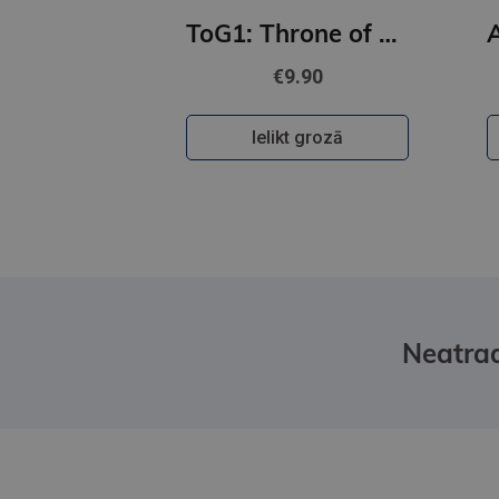
ToG1: Throne of Glass: From the best-selling author of A Court of Thorns and Roses
€9.90
Ielikt grozā
Neatrad