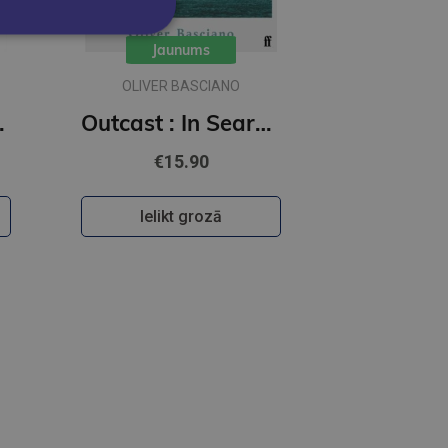
Jaunums
OLIVER BASCIANO
er, Smarter Decisions
Outcast : In Search of Leprosy, a Misunderstood Disease
€15.90
Ielikt grozā