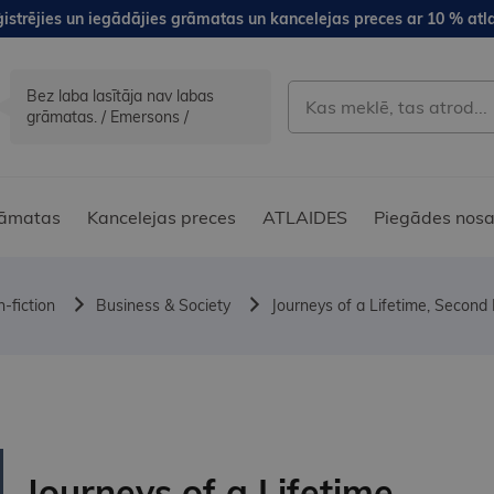
istrējies un iegādājies grāmatas un kancelejas preces ar 10 % atla
Bez laba lasītāja nav labas
grāmatas. / Emersons /
āmatas
Kancelejas preces
ATLAIDES
Piegādes nosa
-fiction
Business & Society
Journeys of a Lifetime, Second E
Journeys of a Lifetime,