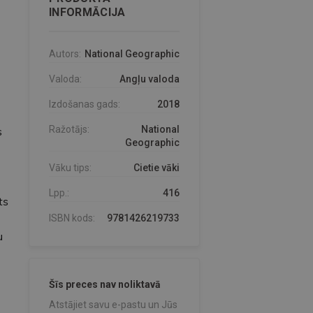
INFORMĀCIJA
Autors:
National Geographic
Valoda:
Angļu valoda
Izdošanas gads:
2018
Ražotājs:
National
s
Geographic
Vāku tips:
Cietie vāki
Lpp.:
416
ts
ISBN kods:
9781426219733
u
Šīs preces nav noliktavā
Atstājiet savu e-pastu un Jūs