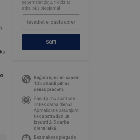
saņemsiet ziņu, tiklīdz tā
atkal būs pieejama!
m
i
.
Sūtīt
āku
ša
Reģistrējies un saņem
10% atlaidi pilnas
cenas precēm.
Pasūtījumu apstrāde
notiek darba dienās.
Apmaksātie pasūtījumi
tiek
apstrādāti un
izsūtīti 2-5 darba
dienu laikā.
Bezmaksas piegāde