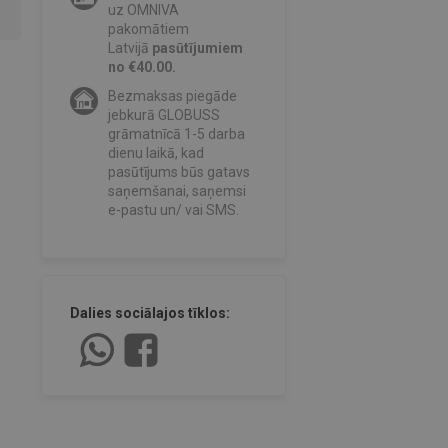
uz OMNIVA
pakomātiem
Latvijā
pasūtījumiem
no €40.00.
Bezmaksas piegāde
jebkurā GLOBUSS
grāmatnīcā 1-5 darba
dienu laikā, kad
pasūtījums būs gatavs
saņemšanai, saņemsi
e-pastu un/ vai SMS.
Dalies sociālajos tīklos: