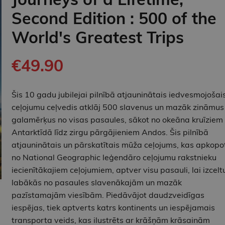
Second Edition : 500 of the
World's Greatest Trips
€49.90
Šis 10 gadu jubilejai pilnībā atjauninātais iedvesmojošai
ceļojumu ceļvedis atklāj 500 slavenus un mazāk zināmus
galamērķus no visas pasaules, sākot no okeāna kruīziem
Antarktīdā līdz zirgu pārgājieniem Andos. Šis pilnībā
atjauninātais un pārskatītais mūža ceļojums, kas apkopo
no National Geographic leģendāro ceļojumu rakstnieku
iecienītākajiem ceļojumiem, aptver visu pasauli, lai izcelt
labākās no pasaules slavenākajām un mazāk
pazīstamajām viesībām. Piedāvājot daudzveidīgas
iespējas, tiek aptverts katrs kontinents un iespējamais
transporta veids, kas ilustrēts ar krāšņām krāsainām