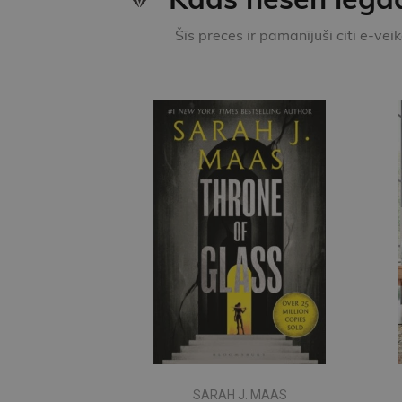
Šīs preces ir pamanījuši citi e-vei
SARAH J. MAAS