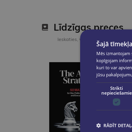
Līdzīgas preces
Ieskaties, varbūt noder
Šajā tīmekļa
Mēs izmantojam sī
kopīgojam informā
kuri to var apvien
jūsu pakalpojum
Strikti
nepieciešamie
RĀDĪT DETAĻ