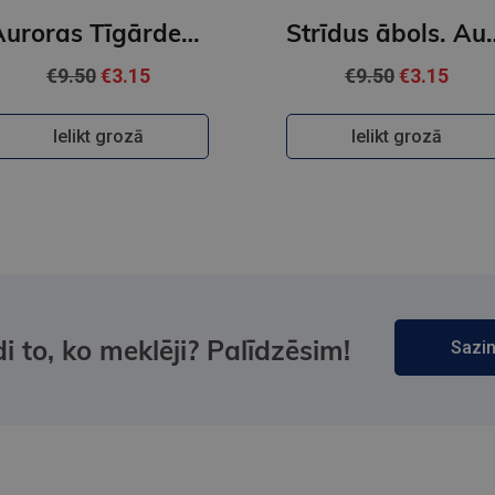
Auroras Tīgārdenas mistērijas. Slepkavība lasītāju klubā. Vakara detektīvs
Strīdus ābols. Auror
€9.50
€3.15
€9.50
€3.15
Ielikt grozā
Ielikt grozā
i to, ko meklēji? Palīdzēsim!
Sazin