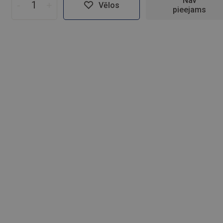
Nav
-
+
Vēlos
pieejams