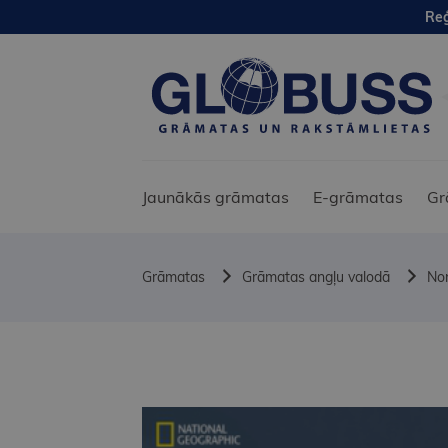
Reģ
Jaunākās grāmatas
E-grāmatas
Gr
Grāmatas
Grāmatas angļu valodā
Non