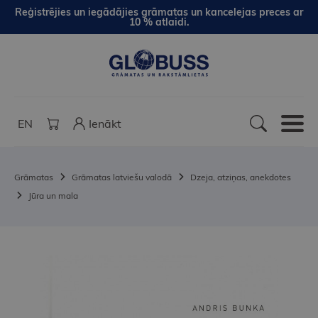
Reģistrējies un iegādājies grāmatas un kancelejas preces ar
10 % atlaidi.
EN
Ienākt
Grāmatas
Grāmatas latviešu valodā
Dzeja, atziņas, anekdotes
Jūra un mala