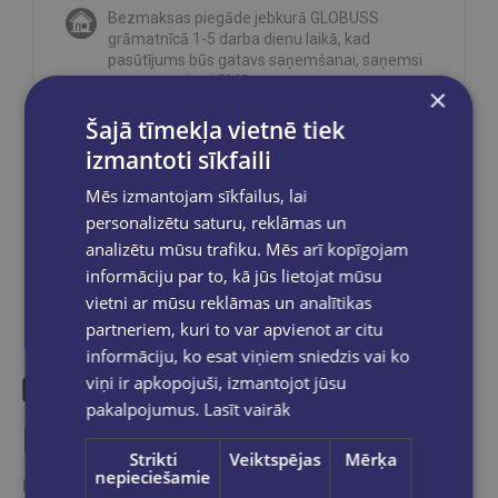
Bezmaksas piegāde jebkurā GLOBUSS
grāmatnīcā 1-5 darba dienu laikā, kad
pasūtījums būs gatavs saņemšanai, saņemsi
e-pastu un/ vai SMS.
×
Šajā tīmekļa vietnē tiek
izmantoti sīkfaili
Mēs izmantojam sīkfailus, lai
Dalies sociālajos tīklos:
personalizētu saturu, reklāmas un
analizētu mūsu trafiku. Mēs arī kopīgojam
informāciju par to, kā jūs lietojat mūsu
vietni ar mūsu reklāmas un analītikas
partneriem, kuri to var apvienot ar citu
informāciju, ko esat viņiem sniedzis vai ko
viņi ir apkopojuši, izmantojot jūsu
pakalpojumus.
Lasīt vairāk
Līdzīgas preces
Strikti
Veiktspējas
Mērķa
nepieciešamie
Ieskaties, varbūt noder