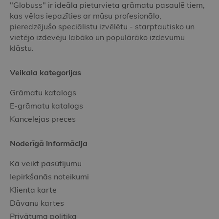
"Globuss" ir ideāla pieturvieta grāmatu pasaulē tiem,
kas vēlas iepazīties ar mūsu profesionālo,
pieredzējušo speciālistu izvēlētu - starptautisko un
vietējo izdevēju labāko un populārāko izdevumu
klāstu.
Veikala kategorijas
Grāmatu katalogs
E-grāmatu katalogs
Kancelejas preces
Noderīgā informācija
Kā veikt pasūtījumu
Iepirkšanās noteikumi
Klienta karte
Dāvanu kartes
Privātuma politika