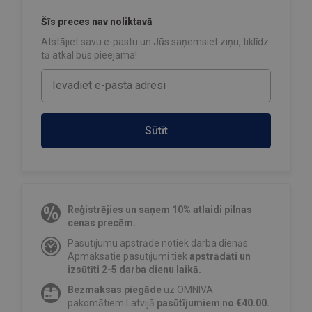
Šīs preces nav noliktavā
Atstājiet savu e-pastu un Jūs saņemsiet ziņu, tiklīdz
tā atkal būs pieejama!
Sūtīt
Reģistrējies un saņem 10% atlaidi pilnas
cenas precēm.
Pasūtījumu apstrāde notiek darba dienās.
Apmaksātie pasūtījumi tiek
apstrādāti un
izsūtīti 2-5 darba dienu laikā.
Bezmaksas piegāde
uz OMNIVA
pakomātiem Latvijā
pasūtījumiem no €40.00.