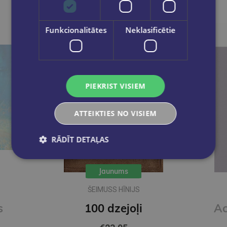
Funkcionalitātes
Neklasificētie
PIEKRIST VISIEM
ATTEIKTIES NO VISIEM
RĀDĪT DETAĻAS
Jaunums
ŠEIMUSS HĪNIJS
s
100 dzejoļi