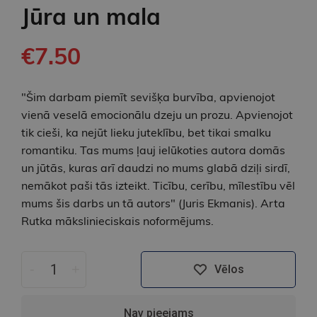
Jūra un mala
€7.50
"Šim darbam piemīt sevišķa burvība, apvienojot
vienā veselā emocionālu dzeju un prozu. Apvienojot
tik cieši, ka nejūt lieku juteklību, bet tikai smalku
romantiku. Tas mums ļauj ielūkoties autora domās
un jūtās, kuras arī daudzi no mums glabā dziļi sirdī,
nemākot paši tās izteikt. Ticību, cerību, mīlestību vēl
mums šis darbs un tā autors" (Juris Ekmanis). Arta
Rutka mākslinieciskais noformējums.
-
+
Vēlos
Nav pieejams