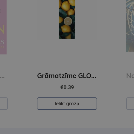
 Court of Wings and Ruin : 3
Grāmatzīme GLOBUSS - Citroni
€0.39
Ielikt grozā