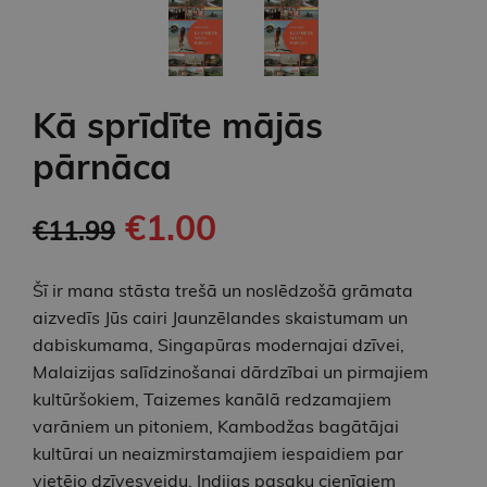
Kā sprīdīte mājās
pārnāca
€1.00
€11.99
Šī ir mana stāsta trešā un noslēdzošā grāmata
aizvedīs Jūs cairi Jaunzēlandes skaistumam un
dabiskumama, Singapūras modernajai dzīvei,
Malaizijas salīdzinošanai dārdzībai un pirmajiem
kultūršokiem, Taizemes kanālā redzamajiem
varāniem un pitoniem, Kambodžas bagātājai
kultūrai un neaizmirstamajiem iespaidiem par
vietējo dzīvesveidu, Indijas pasaku cienīgiem