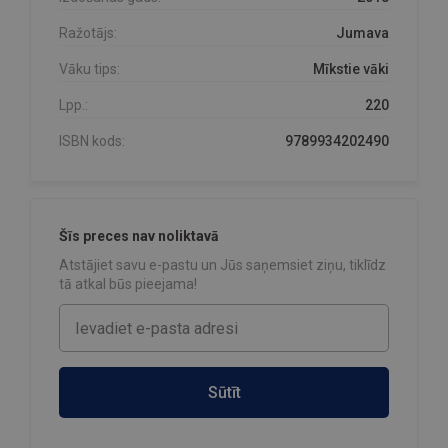
Ražotājs:
Jumava
Vāku tips:
Mīkstie vāki
Lpp.:
220
ISBN kods:
9789934202490
Šīs preces nav noliktavā
Atstājiet savu e-pastu un Jūs saņemsiet ziņu, tiklīdz
tā atkal būs pieejama!
Sūtīt