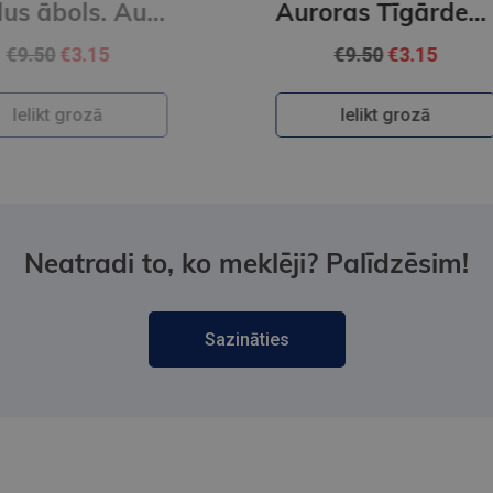
Strīdus ābols. Auroras Tīgārdenas mistērijas
Auroras Tīgārdenas mistērijas. Trīs istabas un līķis
€9.50
€3.15
Ielikt grozā
Neatradi to, ko meklēji? Palīdzēsim!
Sazināties