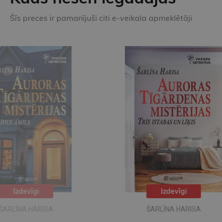
Šīs preces ir pamanījuši citi e-veikala apmeklētāji
Izdevīgi
ŠARLĪNA HARISA