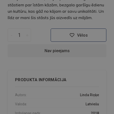
stāstiem par īstām kāzām, bezgala garšīgu ēdienu
un kultūru, kas gāž no kājam ar savu unikalitāti. Un
līdz ar mani šis stāsts Jūs aizvedīs uz mājām.
-
+
Vēlos
Nav pieejams
PRODUKTA INFORMĀCIJA
Autors:
Linda Riņķe
Valoda:
Latviešu
Izdošanas gads:
2018