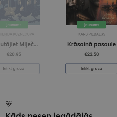
Jaunums
A
IKARS PIEBALGS
Pajautājiet Miječkai
Krāsainā pasaule
€22.50
Ielikt grozā
Kāds nesen iegādājās