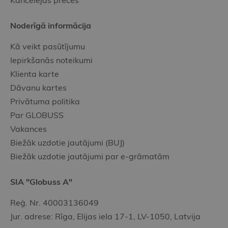
Kancelejas preces
Noderīgā informācija
Kā veikt pasūtījumu
Iepirkšanās noteikumi
Klienta karte
Dāvanu kartes
Privātuma politika
Par GLOBUSS
Vakances
Biežāk uzdotie jautājumi (BUJ)
Biežāk uzdotie jautājumi par e-grāmatām
SIA "Globuss A"
Reģ. Nr. 40003136049
Jur. adrese: Rīga, Elijas iela 17-1, LV-1050, Latvija