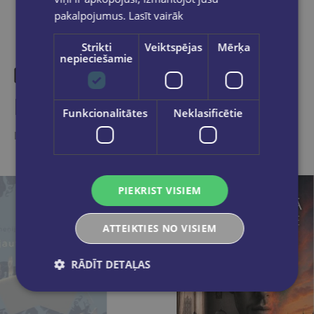
pakalpojumus.
Lasīt vairāk
Strikti
Veiktspējas
Mērķa
nepieciešamie
Līdzīgas preces
Funkcionalitātes
Neklasificētie
Ieskaties, varbūt noder
PIEKRIST VISIEM
ATTEIKTIES NO VISIEM
RĀDĪT DETAĻAS