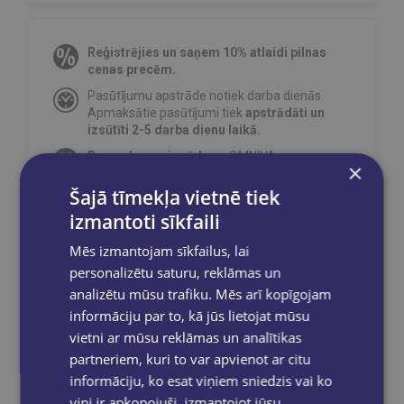
Reģistrējies un saņem 10% atlaidi pilnas
cenas precēm.
Pasūtījumu apstrāde notiek darba dienās.
Apmaksātie pasūtījumi tiek
apstrādāti un
izsūtīti 2-5 darba dienu laikā.
Bezmaksas piegāde
uz OMNIVA
×
pakomātiem Latvijā
pasūtījumiem no €40.00.
Šajā tīmekļa vietnē tiek
Bezmaksas piegāde jebkurā GLOBUSS
izmantoti sīkfaili
grāmatnīcā 1-5 darba dienu laikā, kad
pasūtījums būs gatavs saņemšanai, saņemsi
Mēs izmantojam sīkfailus, lai
e-pastu un/ vai SMS.
personalizētu saturu, reklāmas un
analizētu mūsu trafiku. Mēs arī kopīgojam
informāciju par to, kā jūs lietojat mūsu
vietni ar mūsu reklāmas un analītikas
Dalies sociālajos tīklos:
partneriem, kuri to var apvienot ar citu
informāciju, ko esat viņiem sniedzis vai ko
viņi ir apkopojuši, izmantojot jūsu