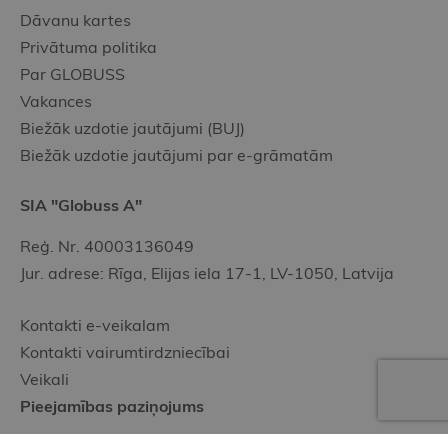
Dāvanu kartes
Privātuma politika
Par GLOBUSS
Vakances
Biežāk uzdotie jautājumi (BUJ)
Biežāk uzdotie jautājumi par e-grāmatām
SIA "Globuss A"
Reģ. Nr. 40003136049
Jur. adrese: Rīga, Elijas iela 17-1, LV-1050, Latvija
Kontakti e-veikalam
Kontakti vairumtirdzniecībai
Veikali
Pieejamības paziņojums