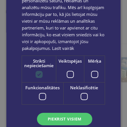
personalizētu saturu, reklāmas un
analizētu mūsu trafiku. Mēs arī kopīgojam
Ieskaties, varbūt noder
informāciju par to, kā jūs lietojat mūsu
vietni ar mūsu reklāmas un analītikas
partneriem, kuri to var apvienot ar citu
informāciju, ko esat viņiem sniedzis vai ko
viņi ir apkopojuši, izmantojot jūsu
pakalpojumus.
Lasīt vairāk
Strikti
Veiktspējas
Mērķa
nepieciešamie
Funkcionalitātes
Neklasificētie
PIEKRIST VISIEM