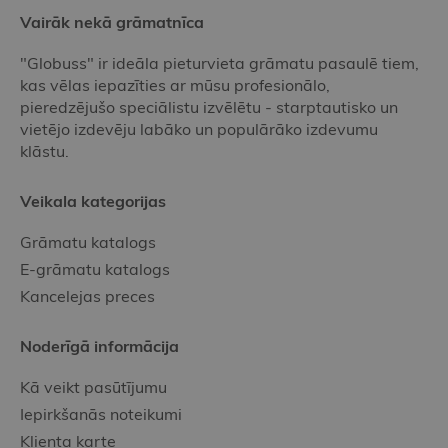
Vairāk nekā grāmatnīca
"Globuss" ir ideāla pieturvieta grāmatu pasaulē tiem,
kas vēlas iepazīties ar mūsu profesionālo,
pieredzējušo speciālistu izvēlētu - starptautisko un
vietējo izdevēju labāko un populārāko izdevumu
klāstu.
Veikala kategorijas
Grāmatu katalogs
E-grāmatu katalogs
Kancelejas preces
Noderīgā informācija
Kā veikt pasūtījumu
Iepirkšanās noteikumi
Klienta karte