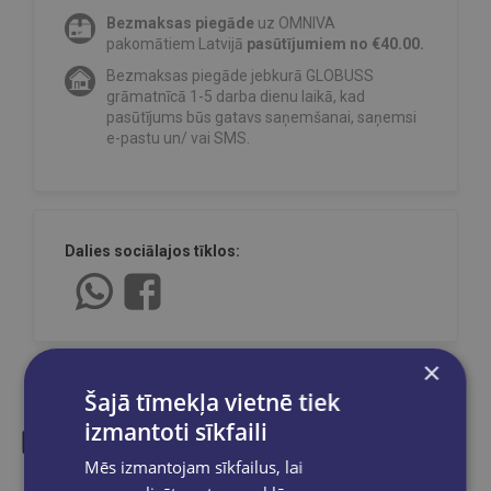
Bezmaksas piegāde
uz OMNIVA
pakomātiem Latvijā
pasūtījumiem no €40.00.
Bezmaksas piegāde jebkurā GLOBUSS
grāmatnīcā 1-5 darba dienu laikā, kad
pasūtījums būs gatavs saņemšanai, saņemsi
e-pastu un/ vai SMS.
Dalies sociālajos tīklos:
×
Šajā tīmekļa vietnē tiek
izmantoti sīkfaili
Mēs izmantojam sīkfailus, lai
Līdzīgas preces