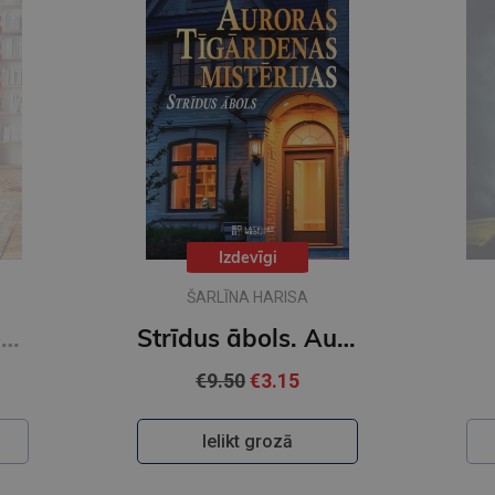
Izdevīgi
ŠARLĪNA HARISA
Auroras Tīgārdenas mistērijas. Slepkavība lasītāju klubā. Vakara detektīvs
Strīdus ābols. Auroras Tīgārdenas mistērijas
€9.50
€3.15
Ielikt grozā