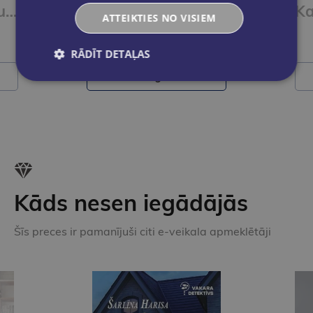
Dzimšanas dienu kalendārs 2026 Ziedi
Dzimšanas dienu kalendārs 2026
ATTEIKTIES NO VISIEM
€15.95
RĀDĪT DETAĻAS
Ielikt grozā
Kāds nesen iegādājās
Šīs preces ir pamanījuši citi e-veikala apmeklētāji