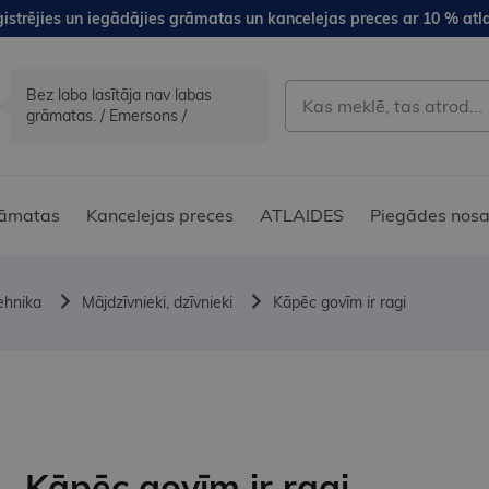
istrējies un iegādājies grāmatas un kancelejas preces ar 10 % atla
Bez laba lasītāja nav labas
grāmatas. / Emersons /
āmatas
Kancelejas preces
ATLAIDES
Piegādes nosa
ehnika
Mājdzīvnieki, dzīvnieki
Kāpēc govīm ir ragi
Kāpēc govīm ir ragi