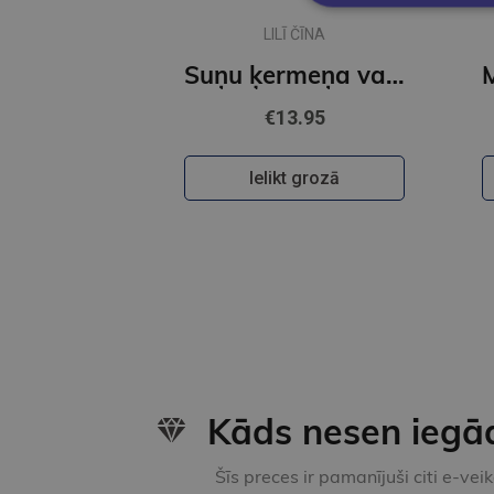
LILĪ ČĪNA
Suņu ķermeņa valoda
€13.95
Ielikt grozā
Kāds nesen iegā
Šīs preces ir pamanījuši citi e-vei