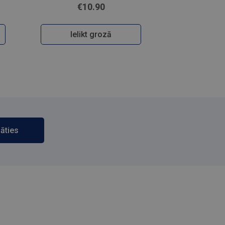
€10.90
Ielikt grozā
āties