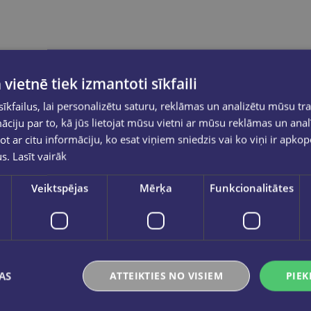
 vietnē tiek izmantoti sīkfaili
kfailus, lai personalizētu saturu, reklāmas un analizētu mūsu tra
ciju par to, kā jūs lietojat mūsu vietni ar mūsu reklāmas un anal
ot ar citu informāciju, ko esat viņiem sniedzis vai ko viņi ir apko
us.
Lasīt vairāk
Veiktspējas
Mērķa
Funkcionalitātes
AS
ATTEIKTIES NO VISIEM
PIEK