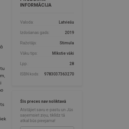
INFORMĀCIJA
Valoda:
Latviešu
Izdošanas gads:
2019
Ražotājs:
Stimula
tā
Vāku tips:
Mīkstie vāki
Lpp.:
28
stu
ISBN kods:
9783037363270
am,
i
no
Šīs preces nav noliktavā
ts
Atstājiet savu e-pastu un Jūs
saņemsiet ziņu, tiklīdz tā
iek
atkal būs pieejama!