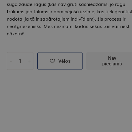
suga zaudē ragus (kas nav grūti sasniedzams, jo ragu
trūkums jeb tolums ir dominējošā iezīme, kas tiek ģenētis
nodota, ja tā ir sapārotajiem indivīdiem), šis process ir
neatgriezenisks. Mēs nezinām, kādas sekas tas var nest
nākotnē…
Nav
-
+
Vēlos
pieejams