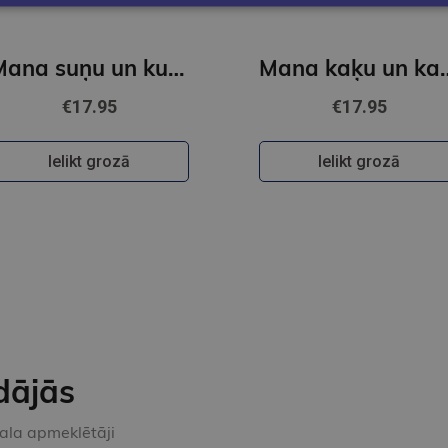
Mana suņu un kucēnu grāmata
Mana kaķu un
€17.95
€17.95
Ielikt grozā
Ielikt grozā
dājās
kala apmeklētāji