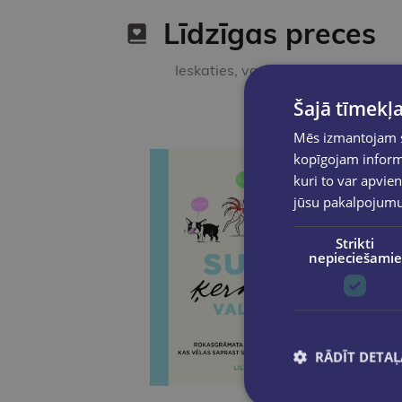
Līdzīgas preces
Ieskaties, varbūt noder
Šajā tīmekļa
Mēs izmantojam sī
kopīgojam informā
kuri to var apvien
jūsu pakalpojum
Strikti
nepieciešamie
RĀDĪT DETAĻ