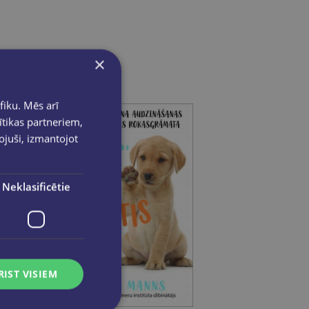
×
fiku. Mēs arī
ītikas partneriem,
pojuši, izmantojot
Neklasificētie
RIST VISIEM