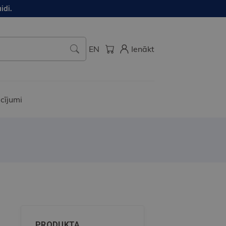
idi.
EN
Ienākt
cījumi
PRODUKTA