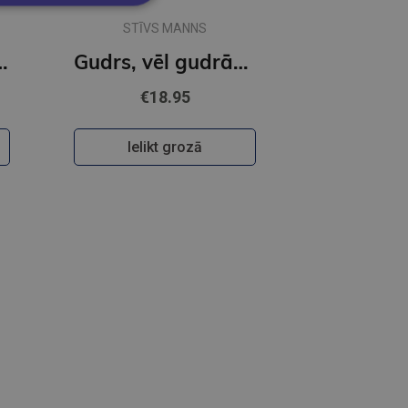
STĪVS MANNS
 kaķēnu grāmata
Gudrs, vēl gudrāks sunītis
€18.95
Ielikt grozā