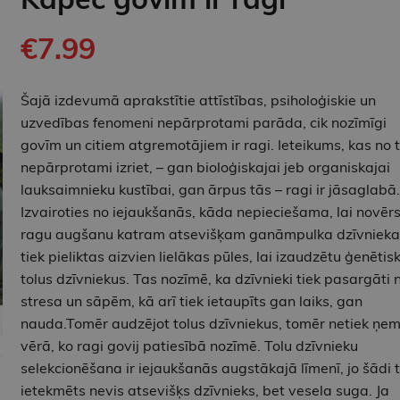
€7.99
Šajā izdevumā aprakstītie attīstības, psiholoģiskie un
uzvedības fenomeni nepārprotami parāda, cik nozīmīgi
govīm un citiem atgremotājiem ir ragi. Ieteikums, kas no 
nepārprotami izriet, – gan bioloģiskajai jeb organiskajai
lauksaimnieku kustībai, gan ārpus tās – ragi ir jāsaglabā.
Izvairoties no iejaukšanās, kāda nepieciešama, lai novēr
ragu augšanu katram atsevišķam ganāmpulka dzīvniek
tiek pieliktas aizvien lielākas pūles, lai izaudzētu ģenētisk
tolus dzīvniekus. Tas nozīmē, ka dzīvnieki tiek pasargāti 
stresa un sāpēm, kā arī tiek ietaupīts gan laiks, gan
nauda.Tomēr audzējot tolus dzīvniekus, tomēr netiek ņem
vērā, ko ragi govij patiesībā nozīmē. Tolu dzīvnieku
selekcionēšana ir iejaukšanās augstākajā līmenī, jo šādi t
ietekmēts nevis atsevišķs dzīvnieks, bet vesela suga. Ja