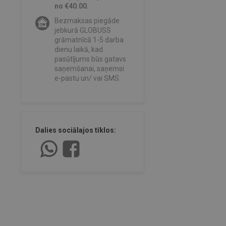
no €40.00.
Bezmaksas piegāde
jebkurā GLOBUSS
grāmatnīcā 1-5 darba
dienu laikā, kad
pasūtījums būs gatavs
saņemšanai, saņemsi
e-pastu un/ vai SMS.
Dalies sociālajos tīklos: