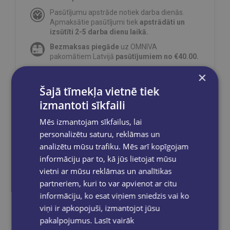
Pasūtījumu apstrāde notiek darba dienās.
Apmaksātie pasūtījumi tiek
apstrādāti un
izsūtīti 2-5 darba dienu laikā.
Bezmaksas piegāde
uz OMNIVA
pakomātiem Latvijā
pasūtījumiem no €40.00.
Bezmaksas piegāde jebkurā GLOBUSS
×
grāmatnīcā 1-5 darba dienu laikā, kad
Šajā tīmekļa vietnē tiek
pasūtījums būs gatavs saņemšanai, saņemsi
e-pastu un/ vai SMS.
izmantoti sīkfaili
Mēs izmantojam sīkfailus, lai
personalizētu saturu, reklāmas un
analizētu mūsu trafiku. Mēs arī kopīgojam
Dalies sociālajos tīklos:
informāciju par to, kā jūs lietojat mūsu
vietni ar mūsu reklāmas un analītikas
partneriem, kuri to var apvienot ar citu
informāciju, ko esat viņiem sniedzis vai ko
viņi ir apkopojuši, izmantojot jūsu
pakalpojumus.
Lasīt vairāk