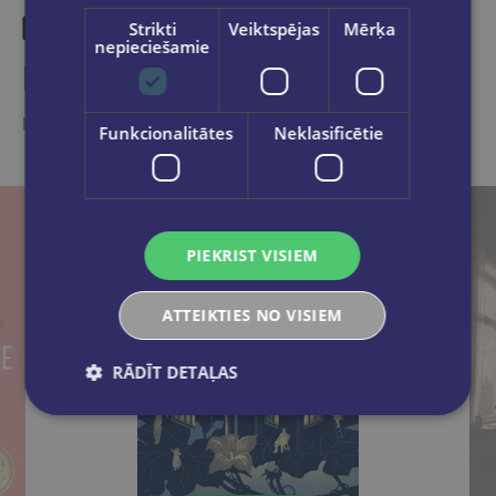
Strikti
Veiktspējas
Mērķa
nepieciešamie
Līdzīgas preces
Ieskaties, varbūt noder
Funkcionalitātes
Neklasificētie
PIEKRIST VISIEM
ATTEIKTIES NO VISIEM
RĀDĪT DETAĻAS