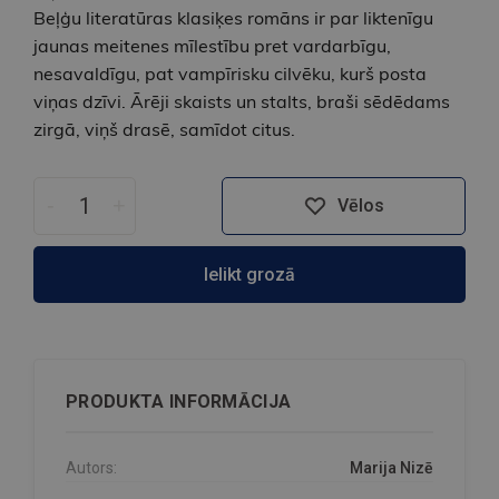
Beļģu literatūras klasiķes romāns ir par liktenīgu
jaunas meitenes mīlestību pret vardarbīgu,
nesavaldīgu, pat vampīrisku cilvēku, kurš posta
viņas dzīvi. Ārēji skaists un stalts, braši sēdēdams
zirgā, viņš drasē, samīdot citus.
-
+
Vēlos
Ielikt grozā
PRODUKTA INFORMĀCIJA
Autors:
Marija Nizē