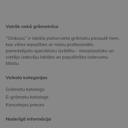
Vairāk nekā grāmatnīca
"Globuss" ir ideāla pieturvieta grāmatu pasaulē tiem,
kas vēlas iepazīties ar mūsu profesionālo,
pieredzējušo speciālistu izvēlētu - starptautisko un
vietējo izdevēju labāko un populārāko izdevumu
klāstu.
Veikala kategorijas
Grāmatu katalogs
E-grāmatu katalogs
Kancelejas preces
Noderīgā informācija