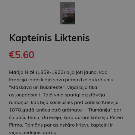
Kapteinis Liktenis
€5.60
Marija Nizē (1859-1922) bija ļoti jauna, kad
Francijā laida klajā savu pirmo dzejas krājumu
"Maskava un Bukareste", viņai bija tikai
astoņpadsmit. Tajā viņa sparīgi aizstāvēja
rumāņus, kas bija sacēlušies pret carisko Krieviju.
1878.gadā iznāca otrā grāmata - ''Rumānija" par
šo pašu tēmu. Un eseja, kurā autore kritizēja Pēteri
Pirmo. Romāns par asinskāro krievu kapteini ir
viņas pēdējais darbs.