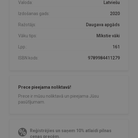
Valoda:
Latviešu
Izdošanas gads:
2020
Ražotājs:
Daugava apgāds
Vāku tips:
Mīkstie vāki
Lpp.:
161
ISBN kods:
9789984411279
Prece pieejama noliktavā!
Prece ir mūsu noliktavā un pieejama Jūsu
pasūtījumam.
Reģistrējies un saņem 10% atlaidi pilnas
cenas precēm.