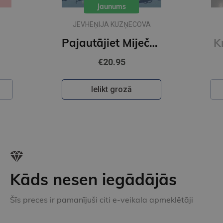
Jaunums
JEVHEŅIJA KUZŅECOVA
Pajautājiet Miječkai
K
€20.95
Ielikt grozā
Kāds nesen iegādājās
Šīs preces ir pamanījuši citi e-veikala apmeklētāji