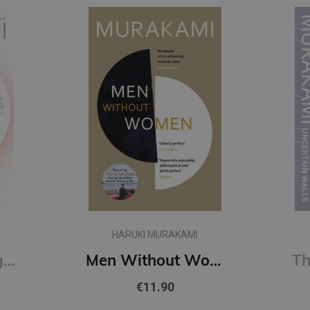
HARUKI MURAKAMI
First Person Singular : mind-bending new collection of short stories
Men Without Women
€11.90