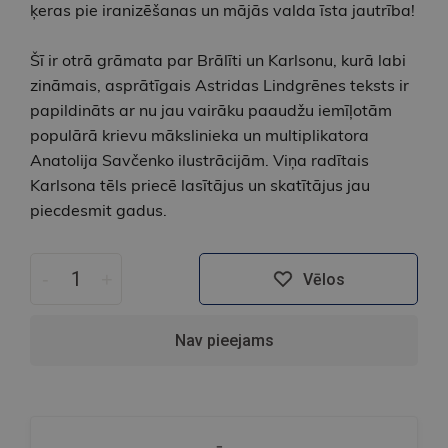
ķeras pie iranizēšanas un mājās valda īsta jautrība!
Šī ir otrā grāmata par Brālīti un Karlsonu, kurā labi
zināmais, asprātīgais Astridas Lindgrēnes teksts ir
papildināts ar nu jau vairāku paaudžu iemīļotām
populārā krievu mākslinieka un multiplikatora
Anatolija Savčenko ilustrācijām. Viņa radītais
Karlsona tēls priecē lasītājus un skatītājus jau
piecdesmit gadus.
-
+
Vēlos
Nav pieejams