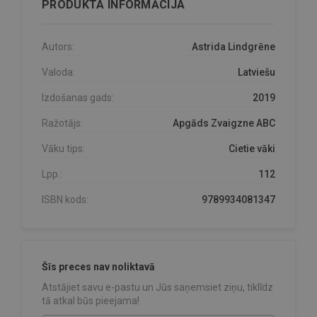
PRODUKTA INFORMĀCIJA
Autors:
Astrida Lindgrēne
Valoda:
Latviešu
Izdošanas gads:
2019
Ražotājs:
Apgāds Zvaigzne ABC
Vāku tips:
Cietie vāki
Lpp.:
112
ISBN kods:
9789934081347
Šīs preces nav noliktavā
Atstājiet savu e-pastu un Jūs saņemsiet ziņu, tiklīdz
tā atkal būs pieejama!