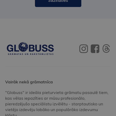
Sazināties
Vairāk nekā grāmatnīca
"Globuss" ir ideāla pieturvieta grāmatu pasaulē tiem,
kas vēlas iepazīties ar mūsu profesionālo,
pieredzējušo speciālistu izvēlētu - starptautisko un
vietējo izdevēju labāko un populārāko izdevumu
klāstu.