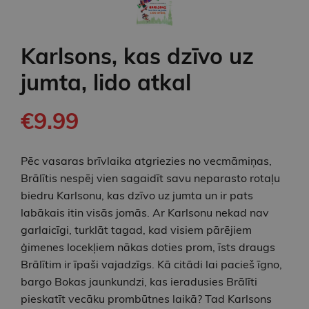
Karlsons, kas dzīvo uz
jumta, lido atkal
€9.99
Pēc vasaras brīvlaika atgriezies no vecmāmiņas,
Brālītis nespēj vien sagaidīt savu neparasto rotaļu
biedru Karlsonu, kas dzīvo uz jumta un ir pats
labākais itin visās jomās. Ar Karlsonu nekad nav
garlaicīgi, turklāt tagad, kad visiem pārējiem
ģimenes locekļiem nākas doties prom, īsts draugs
Brālītim ir īpaši vajadzīgs. Kā citādi lai pacieš īgno,
bargo Bokas jaunkundzi, kas ieradusies Brālīti
pieskatīt vecāku prombūtnes laikā? Tad Karlsons