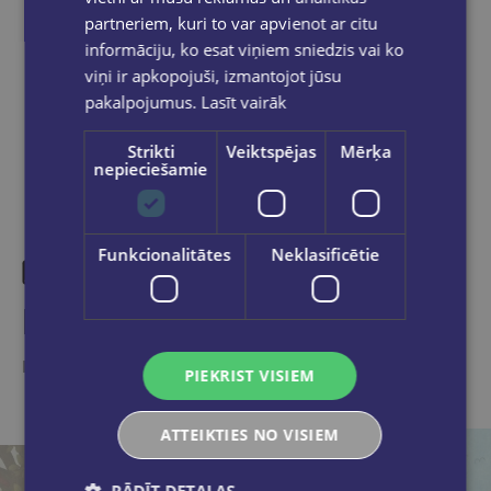
partneriem, kuri to var apvienot ar citu
informāciju, ko esat viņiem sniedzis vai ko
viņi ir apkopojuši, izmantojot jūsu
Dalies sociālajos tīklos:
pakalpojumus.
Lasīt vairāk
Strikti
Veiktspējas
Mērķa
nepieciešamie
Funkcionalitātes
Neklasificētie
Līdzīgas preces
Ieskaties, varbūt noder
PIEKRIST VISIEM
ATTEIKTIES NO VISIEM