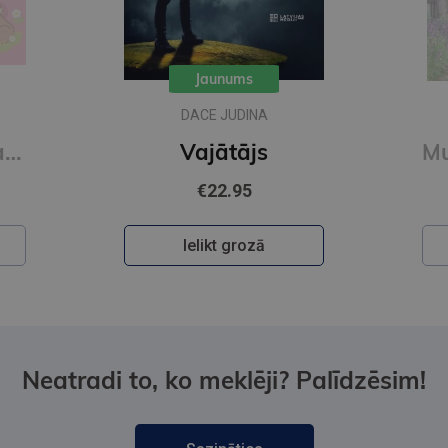
Jaunums
METJŪ KOSTELLO, NĪLS
RIČARDSS
Muižas mistērija. Vakara detektīvs
€9.65
Ielikt grozā
Neatradi to, ko meklēji? Palīdzēsim!