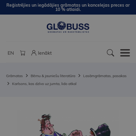
Reģistrējies un iegādājies grāmatas un kancelejas preces ar
10 % atlaidi.
EN
Ienākt
Grāmatas
Bērnu & jauniešu literatūra
Lasāmgrāmatas, pasakas
Karlsons, kas dzīvo uz jumta, lido atkal