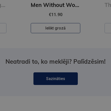
First Person Singular : mind-bending new collection of short stories
Men Without Women
€11.90
Ielikt grozā
Neatradi to, ko meklēji? Palīdzēsim!
Sazināties