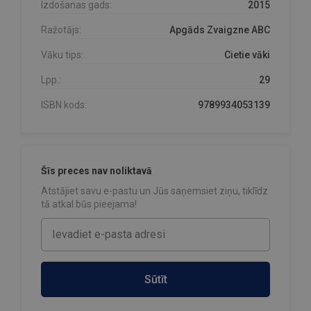
Izdošanas gads:
2015
Ražotājs:
Apgāds Zvaigzne ABC
Vāku tips:
Cietie vāki
Lpp.:
29
ISBN kods:
9789934053139
Šīs preces nav noliktavā
Atstājiet savu e-pastu un Jūs saņemsiet ziņu, tiklīdz
tā atkal būs pieejama!
Sūtīt