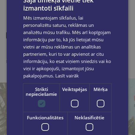
Šajā tīmekļa vietnē tiek
izmantoti sīkfaili
Mēs izmantojam sīkfailus, lai
personalizētu saturu, reklāmas un
analizētu mūsu trafiku. Mēs arī kopīgojam
informāciju par to, kā jūs lietojat mūsu
Līdzīgas preces
vietni ar mūsu reklāmas un analītikas
partneriem, kuri to var apvienot ar citu
Ieskaties, varbūt noder
informāciju, ko esat viņiem sniedzis vai ko
viņi ir apkopojuši, izmantojot jūsu
pakalpojumus.
Lasīt vairāk
Strikti
Veiktspējas
Mērķa
nepieciešamie
Funkcionalitātes
Neklasificētie