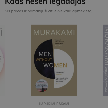
Kāds nesen iegādājās
Šīs preces ir pamanījuši citi e-veikala apmeklētāji
HARUKI MURAKAMI