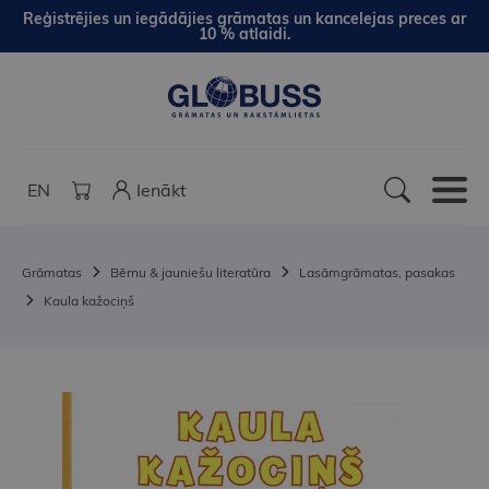
Reģistrējies un iegādājies grāmatas un kancelejas preces ar
10 % atlaidi.
EN
Ienākt
Grāmatas
Bērnu & jauniešu literatūra
Lasāmgrāmatas, pasakas
Kaula kažociņš