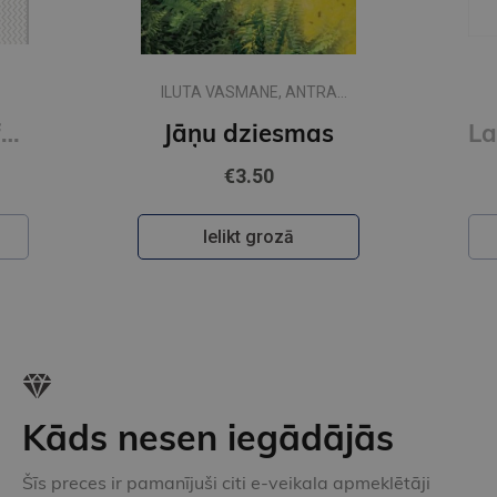
Pēdējais eks.
RA
J
s
Latviešu tautas neratnās anekdotes
€5.85
Ielikt grozā
Kāds nesen iegādājās
Šīs preces ir pamanījuši citi e-veikala apmeklētāji