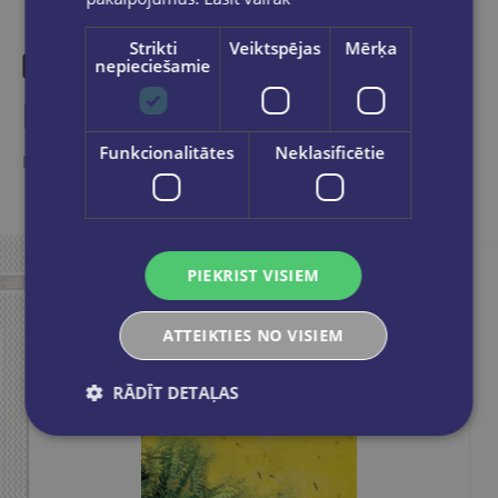
Strikti
Veiktspējas
Mērķa
nepieciešamie
Līdzīgas preces
Funkcionalitātes
Neklasificētie
Ieskaties, varbūt noder
PIEKRIST VISIEM
ATTEIKTIES NO VISIEM
RĀDĪT DETAĻAS