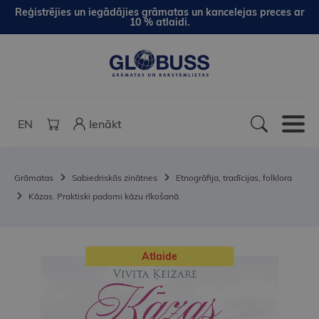
Reģistrējies un iegādājies grāmatas un kancelejas preces ar
10 % atlaidi.
EN
Ienākt
Grāmatas
Sabiedriskās zinātnes
Etnogrāfija, tradīcijas, folklora
Kāzas. Praktiski padomi kāzu rīkošanā
Atlaide