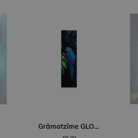
Jaunums
DACE JUDINA
Grāmatzīme GLOBUSS - Papagailis
Vajātājs