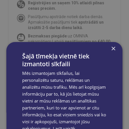
Reģistrējies un saņem 10% atlaidi pilnas
cenas precēm.
Pasūtījumu apstrāde notiek darba dienās.
Apmaksātie pasūtījumi tiek
apstrādāti un
izsūtīti 2-5 darba dienu laikā.
Bezmaksas piegāde
uz OMNIVA
pakomātiem Latvijā
pasūtījumiem no €40.00.
×
Bezmaksas piegāde jebkurā GLOBUSS
Šajā tīmekļa vietnē tiek
grāmatnīcā 1-5 darba dienu laikā, kad
pasūtījums būs gatavs saņemšanai, saņemsi
izmantoti sīkfaili
e-pastu un/ vai SMS.
Mēs izmantojam sīkfailus, lai
personalizētu saturu, reklāmas un
analizētu mūsu trafiku. Mēs arī kopīgojam
informāciju par to, kā jūs lietojat mūsu
Dalies sociālajos tīklos:
vietni ar mūsu reklāmas un analītikas
partneriem, kuri to var apvienot ar citu
informāciju, ko esat viņiem sniedzis vai ko
viņi ir apkopojuši, izmantojot jūsu
pakalpojumus.
Lasīt vairāk