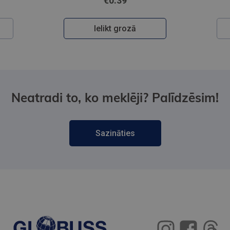
€22.95
Ielikt grozā
Neatradi to, ko meklēji? Palīdzēsim!
Sazināties