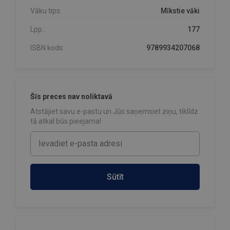
Vāku tips:
Mīkstie vāki
Lpp.:
177
ISBN kods:
9789934207068
Šīs preces nav noliktavā
Atstājiet savu e-pastu un Jūs saņemsiet ziņu, tiklīdz
tā atkal būs pieejama!
Sūtīt