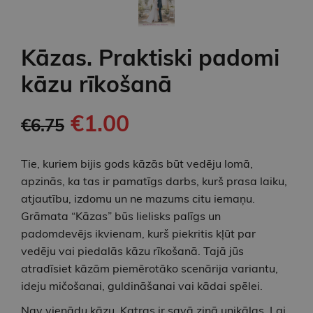
Kāzas. Praktiski padomi
kāzu rīkošanā
€1.00
€6.75
Tie, kuriem bijis gods kāzās būt vedēju lomā,
apzinās, ka tas ir pamatīgs darbs, kurš prasa laiku,
atjautību, izdomu un ne mazums citu iemaņu.
Grāmata “Kāzas” būs lielisks palīgs un
padomdevējs ikvienam, kurš piekritis kļūt par
vedēju vai piedalās kāzu rīkošanā. Tajā jūs
atradīsiet kāzām piemē­ro­tāko scenārija variantu,
ideju mičošanai, guldinā­šanai vai kādai spēlei.
Nav vienādu kāzu. Katras ir savā ziņā unikālas. Lai