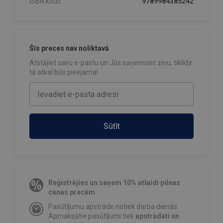
ISBN kods:
9789984385242
Šīs preces nav noliktavā
Atstājiet savu e-pastu un Jūs saņemsiet ziņu, tiklīdz
tā atkal būs pieejama!
Sūtīt
Reģistrējies un saņem 10% atlaidi pilnas
cenas precēm.
Pasūtījumu apstrāde notiek darba dienās.
Apmaksātie pasūtījumi tiek
apstrādāti un