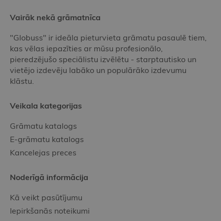
Vairāk nekā grāmatnīca
"Globuss" ir ideāla pieturvieta grāmatu pasaulē tiem,
kas vēlas iepazīties ar mūsu profesionālo,
pieredzējušo speciālistu izvēlētu - starptautisko un
vietējo izdevēju labāko un populārāko izdevumu
klāstu.
Veikala kategorijas
Grāmatu katalogs
E-grāmatu katalogs
Kancelejas preces
Noderīgā informācija
Kā veikt pasūtījumu
Iepirkšanās noteikumi