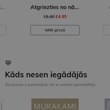
Izkaisītās dzirksteles / Romāns
Atgriezties no nāves / komas pacienta pieredze
€6.60
€4.95
Ielikt grozā
Kāds nesen iegādājās
Šīs preces ir pamanījuši citi e-veikala apmeklētāji