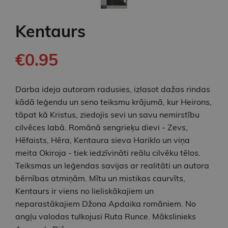
Kentaurs
€0.95
Darba ideja autoram radusies, izlasot dažas rindas
kādā leģendu un seno teiksmu krājumā, kur Heirons,
tāpat kā Kristus, ziedojis sevi un savu nemirstību
cilvēces labā. Romānā sengrieķu dievi - Zevs,
Hēfaists, Hēra, Kentaura sieva Hariklo un viņa
meita Okiroja - tiek iedzīvināti reālu cilvēku tēlos.
Teiksmas un leģendas savijas ar realitāti un autora
bērnības atmiņām. Mītu un mistikas caurvīts,
Kentaurs ir viens no lieliskākajiem un
neparastākajiem Džona Apdaika romāniem. No
angļu valodas tulkojusi Ruta Runce. Mākslinieks