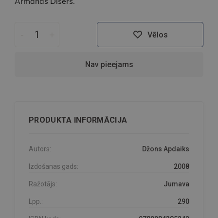
Armands Dišers.
-
+
Vēlos
Nav pieejams
PRODUKTA INFORMĀCIJA
Autors:
Džons Apdaiks
Izdošanas gads:
2008
Ražotājs:
Jumava
Lpp.:
290