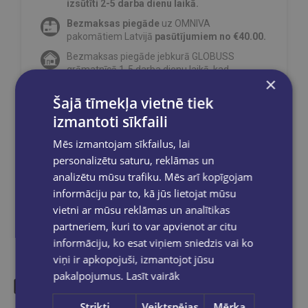
izsūtīti 2-5 darba dienu laikā.
Bezmaksas piegāde
uz OMNIVA
pakomātiem Latvijā
pasūtījumiem no €40.00.
Bezmaksas piegāde jebkurā GLOBUSS
grāmatnīcā 1-5 darba dienu laikā, kad
×
pasūtījums būs gatavs saņemšanai, saņemsi
e-pastu un/ vai SMS.
Šajā tīmekļa vietnē tiek
izmantoti sīkfaili
Mēs izmantojam sīkfailus, lai
personalizētu saturu, reklāmas un
Dalies sociālajos tīklos:
analizētu mūsu trafiku. Mēs arī kopīgojam
informāciju par to, kā jūs lietojat mūsu
vietni ar mūsu reklāmas un analītikas
partneriem, kuri to var apvienot ar citu
informāciju, ko esat viņiem sniedzis vai ko
viņi ir apkopojuši, izmantojot jūsu
pakalpojumus.
Lasīt vairāk
Strikti
Veiktspējas
Mērķa