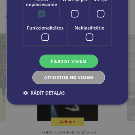
Līdzīgas preces
nepieciešamie
Ieskaties, varbūt noder
Funkcionalitātes
Neklasificētie
PIEKRIST VISIEM
ATTEIKTIES NO VISIEM
RĀDĪT DETAĻAS
Atlaide
TEOBALDS ROBERTS JĒGERS