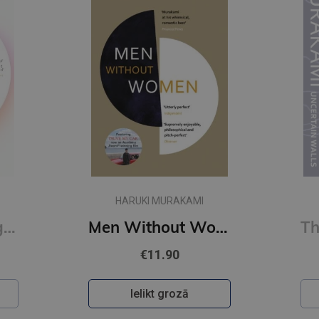
HARUKI MURAKAMI
First Person Singular : mind-bending new collection of short stories
Men Without Women
€11.90
Ielikt grozā