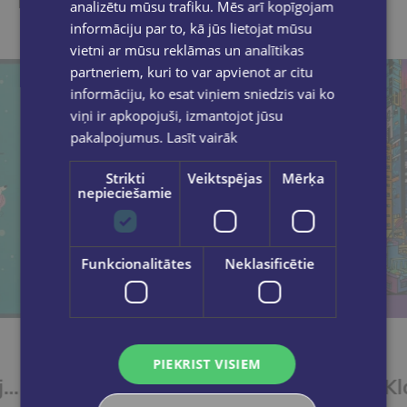
Ieskaties, varbūt noder
analizētu mūsu trafiku. Mēs arī kopīgojam
informāciju par to, kā jūs lietojat mūsu
vietni ar mūsu reklāmas un analītikas
partneriem, kuri to var apvienot ar citu
informāciju, ko esat viņiem sniedzis vai ko
viņi ir apkopojuši, izmantojot jūsu
pakalpojumus.
Lasīt vairāk
Strikti
Veiktspējas
Mērķa
nepieciešamie
Funkcionalitātes
Neklasificētie
PIEKRIST VISIEM
Klade A4, 40 līniju lapas, skavota, dzīvnieki
Klade A4, 52lpp, rūtiņu, BOTANICA