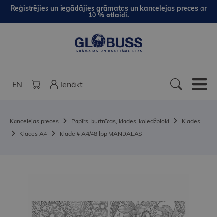
Reģistrējies un iegādājies grāmatas un kancelejas preces ar
10 % atlaidi.
EN
Ienākt
Kancelejas preces
Papīrs, burtnīcas, klades, koledžbloki
Klades
Klades A4
Klade # A4/48 lpp MANDALAS