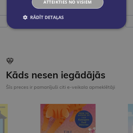
ATTEIKTIES NO VISIEM
€2.30
RĀDĪT DETAĻAS
Ielikt grozā
Kāds nesen iegādājās
Šīs preces ir pamanījuši citi e-veikala apmeklētāji