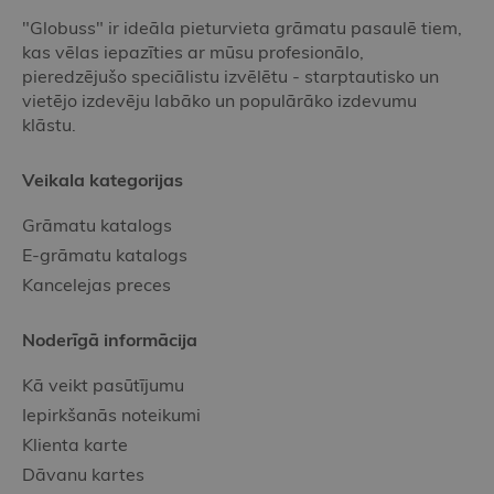
"Globuss" ir ideāla pieturvieta grāmatu pasaulē tiem,
kas vēlas iepazīties ar mūsu profesionālo,
pieredzējušo speciālistu izvēlētu - starptautisko un
vietējo izdevēju labāko un populārāko izdevumu
klāstu.
Veikala kategorijas
Grāmatu katalogs
E-grāmatu katalogs
Kancelejas preces
Noderīgā informācija
Kā veikt pasūtījumu
Iepirkšanās noteikumi
Klienta karte
Dāvanu kartes