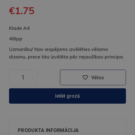
€1.75
Klade A4
48lpp
Uzmanību! Nav iespējams izvēlēties vēlamo
dizainu, prece tiks izvēlēta pēc nejaušības principa.
-
+
Vēlos
Ielikt grozā
PRODUKTA INFORMĀCIJA