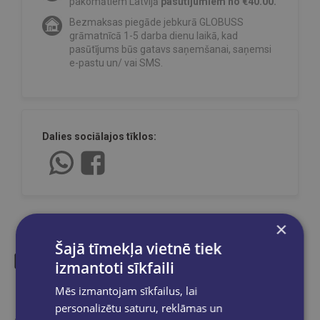
pakomātiem Latvijā
pasūtījumiem no €40.00.
Bezmaksas piegāde jebkurā GLOBUSS
grāmatnīcā 1-5 darba dienu laikā, kad
pasūtījums būs gatavs saņemšanai, saņemsi
e-pastu un/ vai SMS.
Dalies sociālajos tīklos:
×
Šajā tīmekļa vietnē tiek
izmantoti sīkfaili
Līdzīgas preces
Mēs izmantojam sīkfailus, lai
personalizētu saturu, reklāmas un