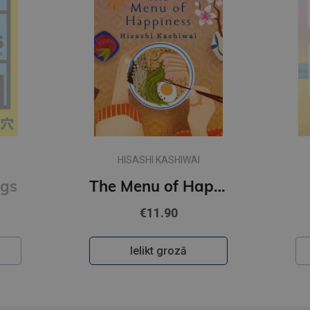
HISASHI KASHIWAI
gs
The Menu of Happiness
€11.90
Ielikt grozā