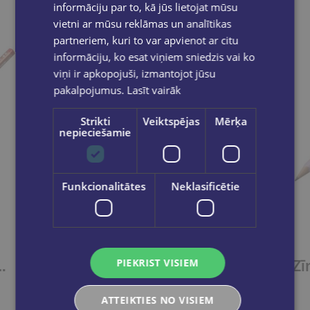
informāciju par to, kā jūs lietojat mūsu
vietni ar mūsu reklāmas un analītikas
partneriem, kuri to var apvienot ar citu
informāciju, ko esat viņiem sniedzis vai ko
viņi ir apkopojuši, izmantojot jūsu
pakalpojumus.
Lasīt vairāk
Strikti
Veiktspējas
Mērķa
nepieciešamie
Funkcionalitātes
Neklasificētie
PIEKRIST VISIEM
O EASYgraph S Metallic Bronza
Zīmulis labročiem STABILO EASYgraph S Metallic Zelta
€1.25
ATTEIKTIES NO VISIEM