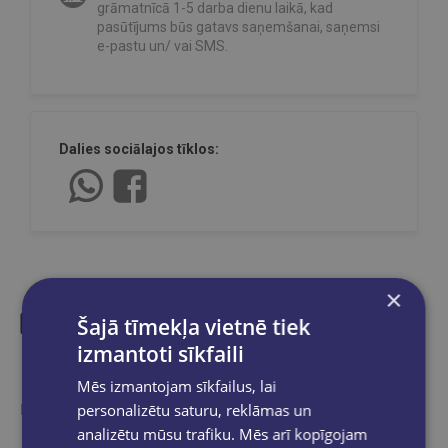
grāmatnīcā 1-5 darba dienu laikā, kad
pasūtījums būs gatavs saņemšanai, saņemsi
e-pastu un/ vai SMS.
Dalies sociālajos tīklos:
×
Šajā tīmekļa vietnē tiek
izmantoti sīkfaili
Līdzīgas preces
Mēs izmantojam sīkfailus, lai
Ieskaties, varbūt noder
personalizētu saturu, reklāmas un
analizētu mūsu trafiku. Mēs arī kopīgojam