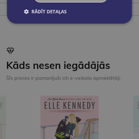
Ielikt grozā
RĀDĪT DETAĻAS
Kāds nesen iegādājās
Šīs preces ir pamanījuši citi e-veikala apmeklētāji