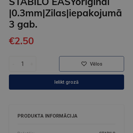
STABILO EASYoriginal
|0.3mm|Zilas|iepakojumā
3 gab.
€2.50
-
+
Vēlos
Ielikt grozā
PRODUKTA INFORMĀCIJA