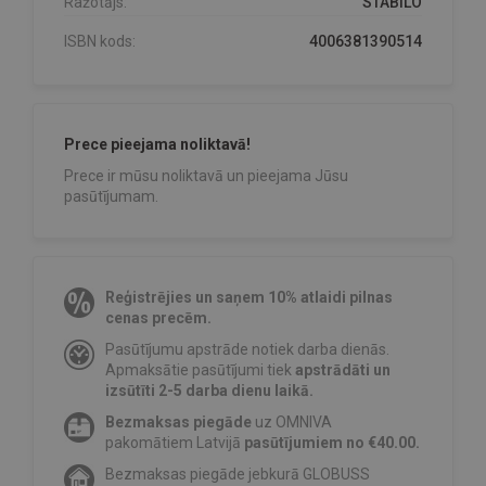
Ražotājs:
STABILO
ISBN kods:
4006381390514
Prece pieejama noliktavā!
Prece ir mūsu noliktavā un pieejama Jūsu
pasūtījumam.
Reģistrējies un saņem 10% atlaidi pilnas
cenas precēm.
Pasūtījumu apstrāde notiek darba dienās.
Apmaksātie pasūtījumi tiek
apstrādāti un
izsūtīti 2-5 darba dienu laikā.
Bezmaksas piegāde
uz OMNIVA
pakomātiem Latvijā
pasūtījumiem no €40.00.
Bezmaksas piegāde jebkurā GLOBUSS