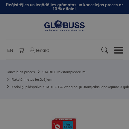
Reģistrējies un iegādājies grāmatas un kancelejas preces ar
10 % atlaidi.
EN
Ienākt
Kancelejas preces
STABILO rakstāmpiederumi
Rakstāmlietas iesācējiem
Kodoliņi pildspalvai STABILO EASYoriginal |0.3mm|Zilas|iepakojumā 3 gab