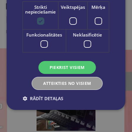
Strikti
Veiktspējas
Mērķa
nepieciešamie
Līdzīgas preces
Ieskaties, varbūt noder
Funkcionalitātes
Neklasificētie
PIEKRIST VISIEM
ATTEIKTIES NO VISIEM
RĀDĪT DETAĻAS