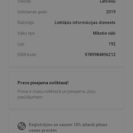
Valoda:
Latviešu
Izdošanas gads:
2019
Ražotājs:
Lietišķās informācijas dienests
Vāku tips:
Mīkstie vāki
Lpp.:
192
ISBN kods:
9789984896212
Prece pieejama noliktavā!
Prece ir mūsu noliktavā un pieejama Jūsu
pasūtījumam.
Reģistrējies un saņem 10% atlaidi pilnas
cenas precēm.