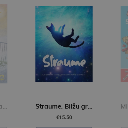
Trīs izbēgušas kapibaras
Straume. Bilžu grāmata
€15.50