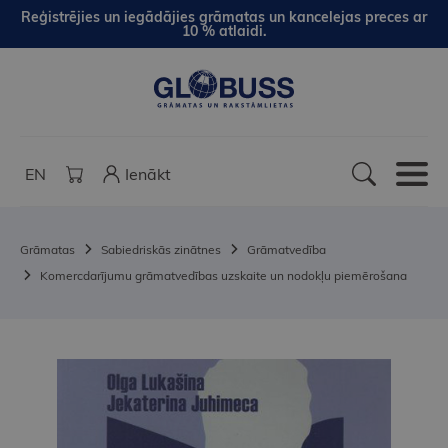
Reģistrējies un iegādājies grāmatas un kancelejas preces ar
10 % atlaidi.
EN
Ienākt
Grāmatas
Sabiedriskās zinātnes
Grāmatvedība
Komercdarījumu grāmatvedības uzskaite un nodokļu piemērošana