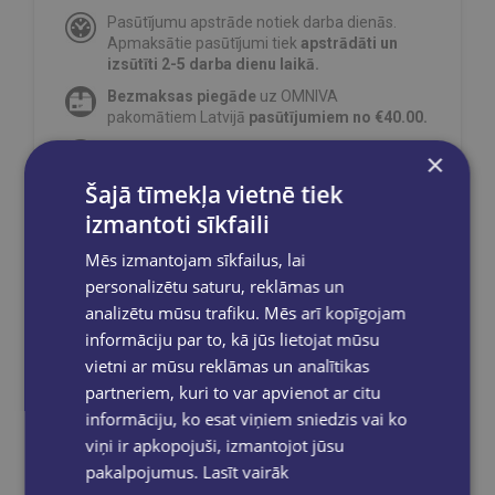
Pasūtījumu apstrāde notiek darba dienās.
Apmaksātie pasūtījumi tiek
apstrādāti un
izsūtīti 2-5 darba dienu laikā.
Bezmaksas piegāde
uz OMNIVA
pakomātiem Latvijā
pasūtījumiem no €40.00.
Bezmaksas piegāde jebkurā GLOBUSS
×
grāmatnīcā 1-5 darba dienu laikā, kad
Šajā tīmekļa vietnē tiek
pasūtījums būs gatavs saņemšanai, saņemsi
e-pastu un/ vai SMS.
izmantoti sīkfaili
Mēs izmantojam sīkfailus, lai
personalizētu saturu, reklāmas un
analizētu mūsu trafiku. Mēs arī kopīgojam
Dalies sociālajos tīklos:
informāciju par to, kā jūs lietojat mūsu
vietni ar mūsu reklāmas un analītikas
partneriem, kuri to var apvienot ar citu
informāciju, ko esat viņiem sniedzis vai ko
viņi ir apkopojuši, izmantojot jūsu
pakalpojumus.
Lasīt vairāk