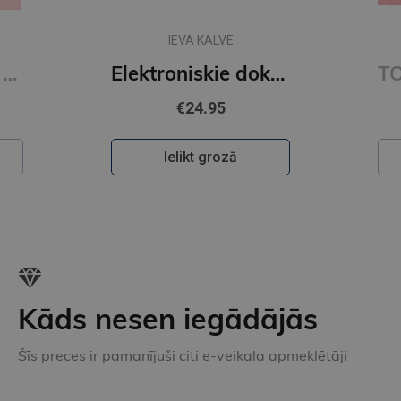
IEVA KALVE
Pašnodarbināto grāmatvedība un nodokļi. Atkārtots un atjaunots 11. izdevums
Elektroniskie dokumenti un informācija lietišķajā pasaulē 2 daļa
€24.95
Ielikt grozā
Kāds nesen iegādājās
Šīs preces ir pamanījuši citi e-veikala apmeklētāji