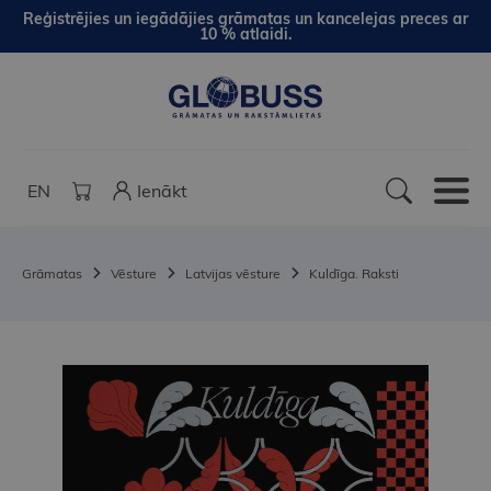
Reģistrējies un iegādājies grāmatas un kancelejas preces ar
10 % atlaidi.
EN
Ienākt
Grāmatas
Vēsture
Latvijas vēsture
Kuldīga. Raksti