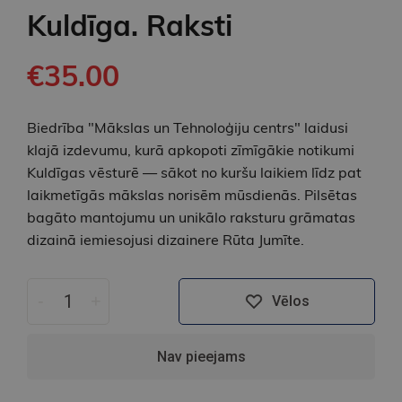
Kuldīga. Raksti
€35.00
Biedrība "Mākslas un Tehnoloģiju centrs" laidusi
klajā izdevumu, kurā apkopoti zīmīgākie notikumi
Kuldīgas vēsturē — sākot no kuršu laikiem līdz pat
laikmetīgās mākslas norisēm mūsdienās. Pilsētas
bagāto mantojumu un unikālo raksturu grāmatas
dizainā iemiesojusi dizainere Rūta Jumīte.
-
+
Vēlos
Nav pieejams