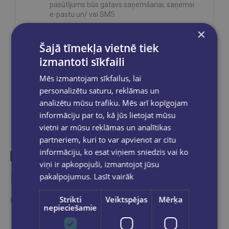
pasūtījums būs gatavs saņemšanai, saņemsi
e-pastu un/ vai SMS.
×
Šajā tīmekļa vietnē tiek
izmantoti sīkfaili
Dalies sociālajos tīklos:
Mēs izmantojam sīkfailus, lai
personalizētu saturu, reklāmas un
analizētu mūsu trafiku. Mēs arī kopīgojam
informāciju par to, kā jūs lietojat mūsu
vietni ar mūsu reklāmas un analītikas
partneriem, kuri to var apvienot ar citu
informāciju, ko esat viņiem sniedzis vai ko
viņi ir apkopojuši, izmantojot jūsu
Līdzīgas preces
pakalpojumus.
Lasīt vairāk
Strikti
Veiktspējas
Mērķa
Ieskaties, varbūt noder
nepieciešamie