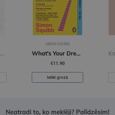
SIMON SQUIBB
of Sloth #4 Kings of Sin: addictive billionaire romance from the author of the Twisted series
What's Your Dream? : Find Your Passion. Love Your Work. Build a Richer Life.
€11.90
Ielikt grozā
Neatradi to, ko meklēji? Palīdzēsim!