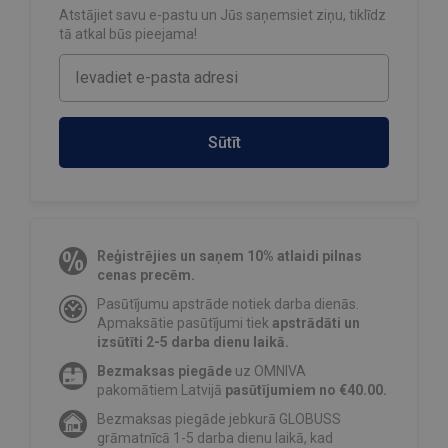
Atstājiet savu e-pastu un Jūs saņemsiet ziņu, tiklīdz
tā atkal būs pieejama!
Sūtīt
Reģistrējies un saņem 10% atlaidi pilnas
cenas precēm.
Pasūtījumu apstrāde notiek darba dienās.
Apmaksātie pasūtījumi tiek
apstrādāti un
izsūtīti 2-5 darba dienu laikā.
Bezmaksas piegāde
uz OMNIVA
pakomātiem Latvijā
pasūtījumiem no €40.00.
Bezmaksas piegāde jebkurā GLOBUSS
grāmatnīcā 1-5 darba dienu laikā, kad