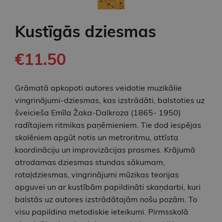
Kustīgās dziesmas
€11.50
Grāmatā apkopoti autores veidotie muzikālie
vingrinājumi-dziesmas, kas izstrādāti, balstoties uz
šveicieša Emīla Žaka-Dalkroza (1865- 1950)
radītajiem ritmikas paņēmieniem. Tie dod iespējas
skolēniem apgūt notis un metroritmu, attīsta
koordināciju un improvizācijas prasmes. Krājumā
atrodamas dziesmas stundas sākumam,
rotaļdziesmas, vingrinājumi mūzikas teorijas
apguvei un ar kustībām papildināti skaņdarbi, kuri
balstās uz autores izstrādātajām nošu pozām. To
visu papildina metodiskie ieteikumi. Pirmsskolā