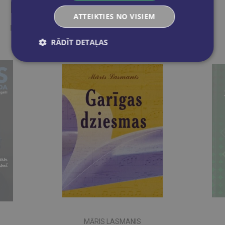
Līdzīgas preces
ATTEIKTIES NO VISIEM
Ieskaties, varbūt noder
RĀDĪT DETAĻAS