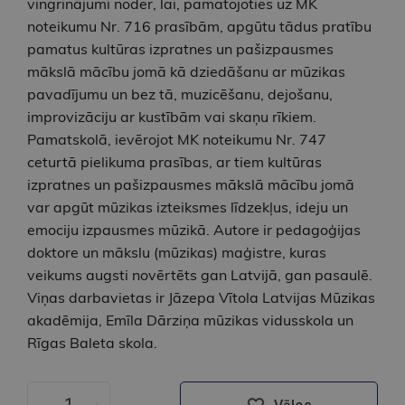
vingrinājumi noder, lai, pamatojoties uz MK
noteikumu Nr. 716 prasībām, apgūtu tādus pratību
pamatus kultūras izpratnes un pašizpausmes
mākslā mācību jomā kā dziedāšanu ar mūzikas
pavadījumu un bez tā, muzicēšanu, dejošanu,
improvizāciju ar kustībām vai skaņu rīkiem.
Pamatskolā, ievērojot MK noteikumu Nr. 747
ceturtā pielikuma prasības, ar tiem kultūras
izpratnes un pašizpausmes mākslā mācību jomā
var apgūt mūzikas izteiksmes līdzekļus, ideju un
emociju izpausmes mūzikā. Autore ir pedagoģijas
doktore un mākslu (mūzikas) maģistre, kuras
veikums augsti novērtēts gan Latvijā, gan pasaulē.
Viņas darbavietas ir Jāzepa Vītola Latvijas Mūzikas
akadēmija, Emīla Dārziņa mūzikas vidusskola un
Rīgas Baleta skola.
-
+