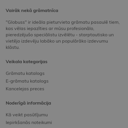
Vairāk nekā grāmatnīca
"Globuss" ir ideāla pieturvieta grāmatu pasaulē tiem,
kas vēlas iepazīties ar mūsu profesionālo,
pieredzējušo speciālistu izvēlētu - starptautisko un
vietējo izdevēju labāko un populārāko izdevumu
klāstu.
Veikala kategorijas
Grāmatu katalogs
E-grāmatu katalogs
Kancelejas preces
Noderīgā informācija
Kā veikt pasūtījumu
Iepirkšanās noteikumi