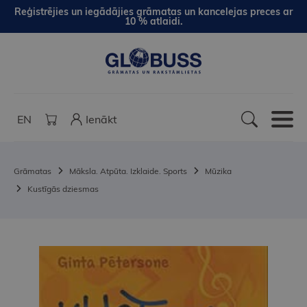
Reģistrējies un iegādājies grāmatas un kancelejas preces ar
10 % atlaidi.
EN
Ienākt
Grāmatas
Māksla. Atpūta. Izklaide. Sports
Mūzika
Kustīgās dziesmas