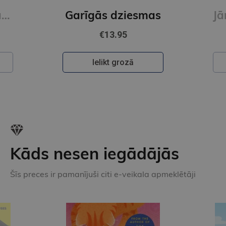
as
Jāņu nakts dančus un ne tikai spēle kapela Karikste
€16.95
Ielikt grozā
Kāds nesen iegādājās
Šīs preces ir pamanījuši citi e-veikala apmeklētāji