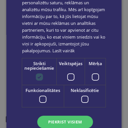
izsūtīti 2-5 darba dienu laikā.
personalizētu saturu, reklāmas un
analizētu mūsu trafiku. Mēs arī kopīgojam
Bezmaksas piegāde
uz OMNIVA
pakomātiem Latvijā
pasūtījumiem no €40.00.
informāciju par to, kā jūs lietojat mūsu
vietni ar mūsu reklāmas un analītikas
Bezmaksas piegāde jebkurā GLOBUSS
grāmatnīcā 1-5 darba dienu laikā, kad
partneriem, kuri to var apvienot ar citu
pasūtījums būs gatavs saņemšanai, saņemsi
informāciju, ko esat viņiem sniedzis vai ko
e-pastu un/ vai SMS.
viņi ir apkopojuši, izmantojot jūsu
pakalpojumus.
Lasīt vairāk
Strikti
Veiktspējas
Mērķa
nepieciešamie
Dalies sociālajos tīklos:
Funkcionalitātes
Neklasificētie
PIEKRIST VISIEM