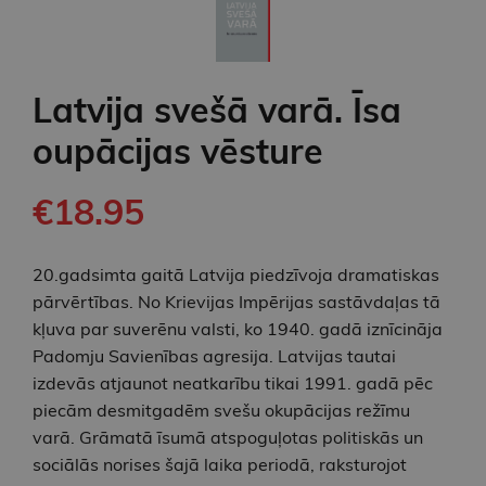
Latvija svešā varā. Īsa
oupācijas vēsture
€18.95
20.gadsimta gaitā Latvija piedzīvoja dramatiskas
pārvērtības. No Krievijas Impērijas sastāvdaļas tā
kļuva par suverēnu valsti, ko 1940. gadā iznīcināja
Padomju Savienības agresija. Latvijas tautai
izdevās atjaunot neatkarību tikai 1991. gadā pēc
piecām desmitgadēm svešu okupācijas režīmu
varā. Grāmatā īsumā atspoguļotas politiskās un
sociālās norises šajā laika periodā, raksturojot