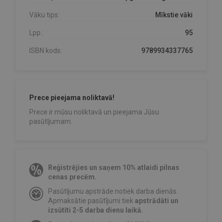
Vāku tips:
Mīkstie vāki
Lpp.:
95
ISBN kods:
9789934337765
Prece pieejama noliktavā!
Prece ir mūsu noliktavā un pieejama Jūsu
pasūtījumam.
Reģistrējies un saņem 10% atlaidi pilnas
cenas precēm.
Pasūtījumu apstrāde notiek darba dienās.
Apmaksātie pasūtījumi tiek
apstrādāti un
izsūtīti 2-5 darba dienu laikā.