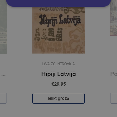
LĪVA ZOLNEROVIČA
Pāris centimetru dzīves
Hipiji Latvijā
€29.95
Ielikt grozā