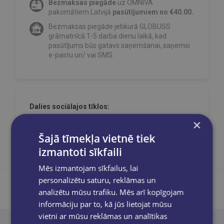
Bezmaksas piegāde
uz OMNIVA
pakomātiem Latvijā
pasūtījumiem no €40.00.
Bezmaksas piegāde jebkurā GLOBUSS
grāmatnīcā 1-5 darba dienu laikā, kad
pasūtījums būs gatavs saņemšanai, saņemsi
e-pastu un/ vai SMS.
Dalies sociālajos tīklos:
×
Šajā tīmekļa vietnē tiek
izmantoti sīkfaili
Mēs izmantojam sīkfailus, lai
personalizētu saturu, reklāmas un
analizētu mūsu trafiku. Mēs arī kopīgojam
informāciju par to, kā jūs lietojat mūsu
Produkta apraksts
vietni ar mūsu reklāmas un analītikas