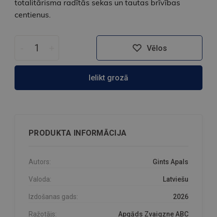
totalitārisma radītās sekas un tautas brīvības
centienus.
-
+
Vēlos
Ielikt grozā
PRODUKTA INFORMĀCIJA
Autors:
Gints Apals
Valoda:
Latviešu
Izdošanas gads:
2026
Ražotājs:
Apgāds Zvaigzne ABC