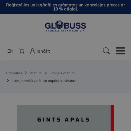
Reģistrējies un iegādājies grāmatas un kancelejas preces ar
10 % atlaidi.
EN
Ienākt
Grāmatas
Vēsture
Latvijas vēsture
Latvija svešā varā. Īsa oupācijas vēsture