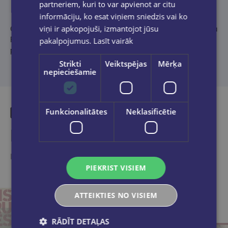
partneriem, kuri to var apvienot ar citu
informāciju, ko esat viņiem sniedzis vai ko
viņi ir apkopojuši, izmantojot jūsu
Grāmtas autors ir Dr.
Gints Apals
- Latvijas Okupācijas muzeja
Publiskās vēstures nodaļas vadītājs. Iepriekš darbojies kā
pakalpojumus.
Lasīt vairāk
pētnieks, augstskolu mācībspēks un diplomāts.
Strikti
Veiktspējas
Mērķa
nepieciešamie
Funkcionalitātes
Neklasificētie
Līdzīgas preces
Ieskaties, varbūt noder
PIEKRIST VISIEM
ATTEIKTIES NO VISIEM
RĀDĪT DETAĻAS