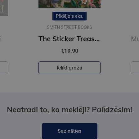
Pēdējais eks.
SMITH STREET BOOKS
i
The Sticker Treasury of Woodland Adventures : An eclectic book of stickers for journaling, collaging
€19.90
Ielikt grozā
Neatradi to, ko meklēji? Palīdzēsim!
Sazināties