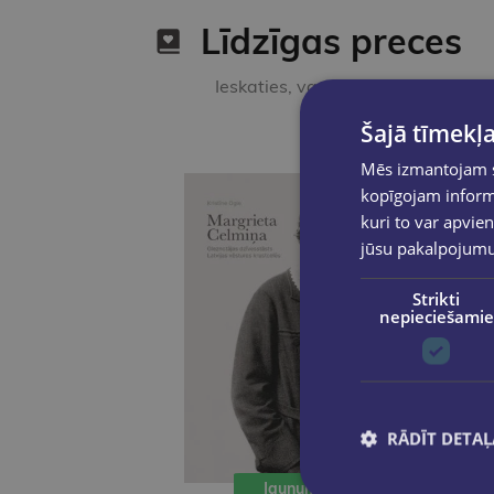
Līdzīgas preces
Ieskaties, varbūt noder
Šajā tīmekļa
Mēs izmantojam sī
kopīgojam informā
kuri to var apvien
jūsu pakalpojum
Strikti
nepieciešamie
RĀDĪT DETAĻ
Jaunums