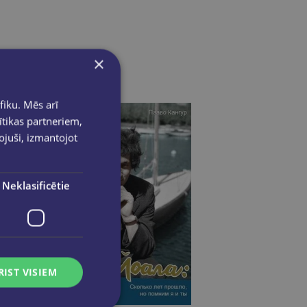
×
fiku. Mēs arī
ītikas partneriem,
pojuši, izmantojot
Neklasificētie
RIST VISIEM