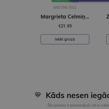
KRISTĪNE OGLE
Margrieta Celmiņa. Gleznotājas dzīvesstāsts Latvijas vēstures krustcelēs
€21.95
Ielikt grozā
Kāds nesen iegā
Šīs preces ir pamanījuši citi e-vei