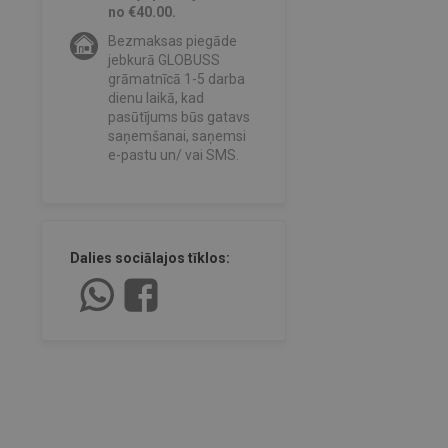
no €40.00.
Bezmaksas piegāde
jebkurā GLOBUSS
grāmatnīcā 1-5 darba
dienu laikā, kad
pasūtījums būs gatavs
saņemšanai, saņemsi
e-pastu un/ vai SMS.
Dalies sociālajos tīklos: