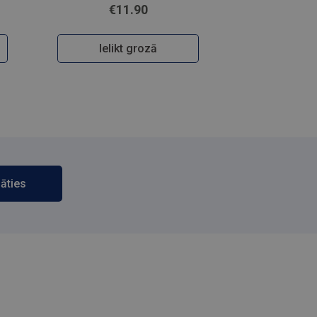
€11.90
Ielikt grozā
āties