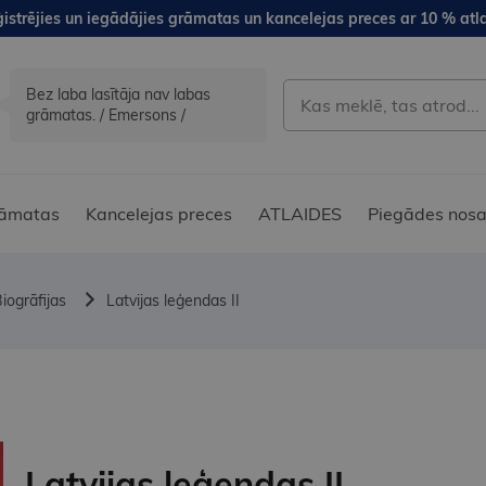
istrējies un iegādājies grāmatas un kancelejas preces ar 10 % atla
Bez laba lasītāja nav labas
grāmatas. / Emersons /
āmatas
Kancelejas preces
ATLAIDES
Piegādes nosa
iogrāfijas
Latvijas leģendas II
Latvijas leģendas II