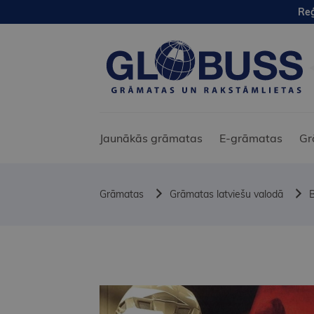
Reģ
Jaunākās grāmatas
E-grāmatas
Gr
Grāmatas
Grāmatas latviešu valodā
B