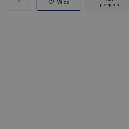
-
+
Vēlos
pieejams