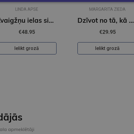
LINDA APSE
MARGARITA ZIEDA
Zvaigžņu ielas simfonija. Imants Kalniņš
Dzīvot no tā, kā nav. Kārlis Auškāps
€48.95
€29.95
Ielikt grozā
Ielikt grozā
dājās
kala apmeklētāji