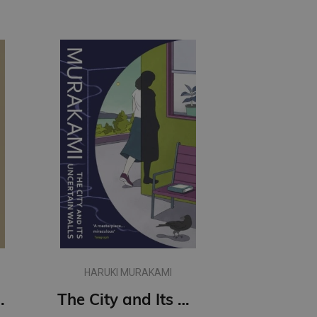
HARUKI MURAKAMI
t Women
The City and Its Uncertain Walls (paperback, s)