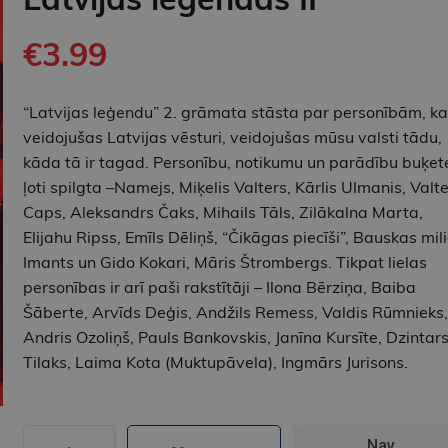
€3.99
“Latvijas leģendu” 2. grāmata stāsta par personībām, ka
veidojušas Latvijas vēsturi, veidojušas mūsu valsti tādu,
kāda tā ir tagad. Personību, notikumu un parādību buķete
ļoti spilgta –Namejs, Miķelis Valters, Kārlis Ulmanis, Valt
Caps, Aleksandrs Čaks, Mihails Tāls, Zilākalna Marta,
Elijahu Ripss, Emīls Dēliņš, “Čikāgas piecīši”, Bauskas mili
Imants un Gido Kokari, Māris Štrombergs. Tikpat lielas
personības ir arī paši rakstītāji – Ilona Bērziņa, Baiba
Šāberte, Arvīds Deģis, Andžils Remess, Valdis Rūmnieks,
Andris Ozoliņš, Pauls Bankovskis, Janīna Kursīte, Dzintar
Tilaks, Laima Kota (Muktupāvela), Ingmārs Jurisons.
Nav