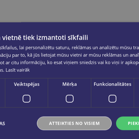
 vietnē tiek izmantoti sīkfaili
kfailus, lai personalizētu saturu, reklāmas un analizētu mūsu tra
ciju par to, kā jūs lietojat mūsu vietni ar mūsu reklāmas un anal
ot ar citu informāciju, ko esat viņiem sniedzis vai ko viņi ir apko
us.
Lasīt vairāk
Veiktspējas
Mērķa
Funkcionalitātes
AS
ATTEIKTIES NO VISIEM
PIEK