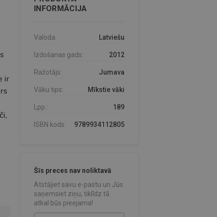
INFORMĀCIJA
Valoda:
Latviešu
s
Izdošanas gads:
2012
Ražotājs:
Jumava
 ir
ers
Vāku tips:
Mīkstie vāki
Lpp.:
189
či,
ISBN kods:
9789934112805
s
Šīs preces nav noliktavā
Atstājiet savu e-pastu un Jūs
saņemsiet ziņu, tiklīdz tā
atkal būs pieejama!