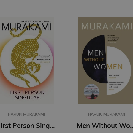
HARUKI MURAKAMI
HARUKI MURAKAMI
First Person Singular : mind-bending new collection of short stories
Men Withou