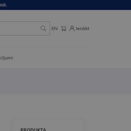
idi.
EN
Ienākt
cījumi
PRODUKTA