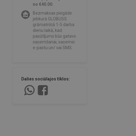
no €40.00.
Bezmaksas piegāde
jebkurā GLOBUSS
grāmatnīcā 1-5 darba
dienu laikā, kad
pasūtījums būs gatavs
saņemšanai, saņemsi
e-pastu un/ vai SMS.
Dalies sociālajos tīklos: