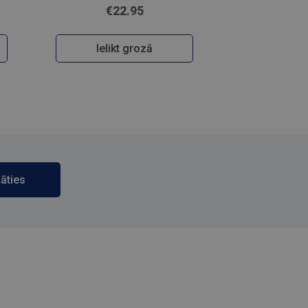
€22.95
Ielikt grozā
āties