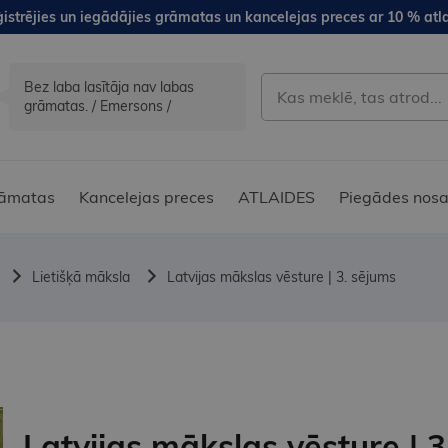
istrējies un iegādājies grāmatas un kancelejas preces ar 10 % atla
Bez laba lasītāja nav labas
grāmatas. / Emersons /
āmatas
Kancelejas preces
ATLAIDES
Piegādes nosa
Lietišķā māksla
Latvijas mākslas vēsture | 3. sējums
Latvijas mākslas vēsture | 3