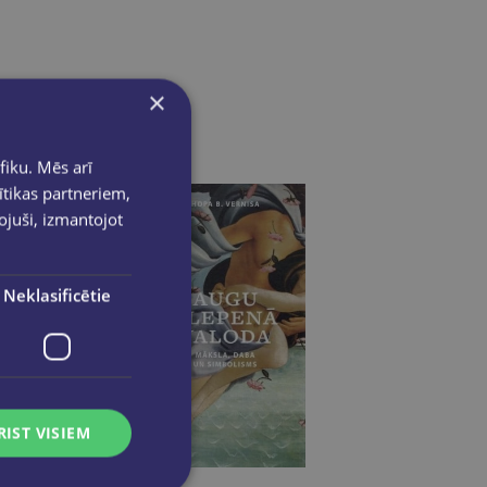
×
fiku. Mēs arī
ītikas partneriem,
pojuši, izmantojot
Neklasificētie
RIST VISIEM