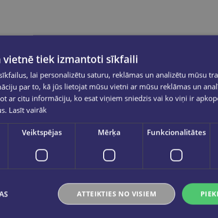
 vietnē tiek izmantoti sīkfaili
kfailus, lai personalizētu saturu, reklāmas un analizētu mūsu tra
ciju par to, kā jūs lietojat mūsu vietni ar mūsu reklāmas un anal
ot ar citu informāciju, ko esat viņiem sniedzis vai ko viņi ir apko
us.
Lasīt vairāk
Veiktspējas
Mērķa
Funkcionalitātes
AS
ATTEIKTIES NO VISIEM
PIEK
Pēdējais eks.