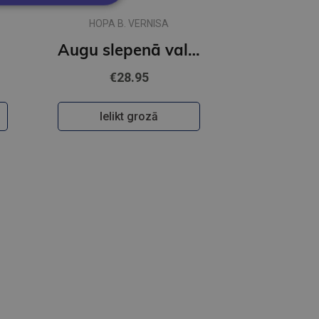
HOPA B. VERNISA
Augu slepenā valoda
€28.95
Ielikt grozā