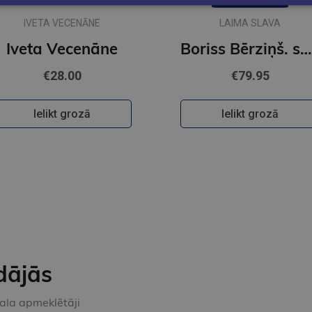
IVETA VECENĀNE
LAIMA SLAVA
Iveta Vecenāne
Boriss Bērziņš. sarunas un zīmējumi
€28.00
€79.95
Ielikt grozā
Ielikt grozā
dājās
kala apmeklētāji