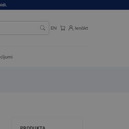
idi.
EN
Ienākt
cījumi
.
PRODUKTA