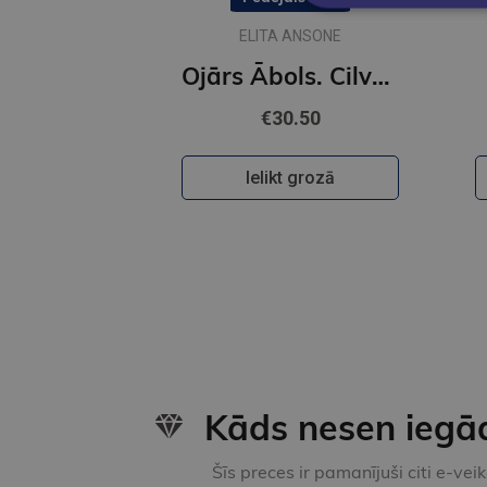
ELITA ANSONE
Ojārs Ābols. Cilvēka absurdie projekti uz zemes
€30.50
Ielikt grozā
Kāds nesen iegā
Šīs preces ir pamanījuši citi e-vei