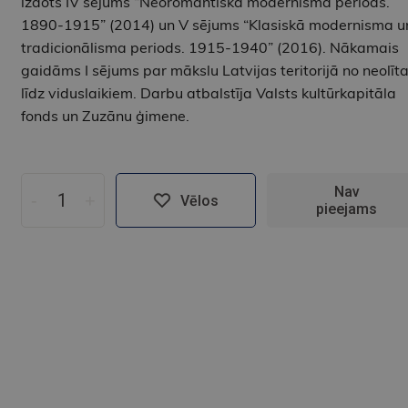
izdots IV sējums “Neoromantiskā modernisma periods.
1890-1915” (2014) un V sējums “Klasiskā modernisma u
tradicionālisma periods. 1915-1940” (2016). Nākamais
gaidāms I sējums par mākslu Latvijas teritorijā no neolīt
līdz viduslaikiem. Darbu atbalstīja Valsts kultūrkapitāla
fonds un Zuzānu ģimene.
Nav
-
+
Vēlos
pieejams