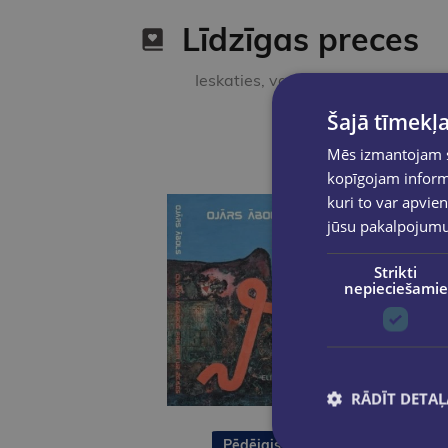
Līdzīgas preces
Ieskaties, varbūt noder
Šajā tīmekļa
Mēs izmantojam sī
kopīgojam informā
kuri to var apvien
jūsu pakalpojum
Strikti
nepieciešamie
RĀDĪT DETAĻ
Pēdējais eks.