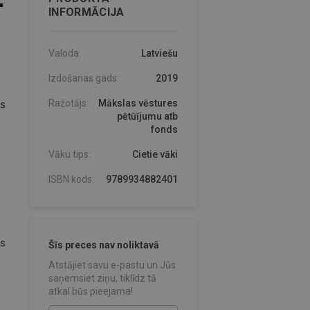
INFORMĀCIJA
Valoda:
Latviešu
Izdošanas gads:
2019
as
Ražotājs:
Mākslas vēstures
pētūījumu atb
fonds
Vāku tips:
Cietie vāki
ISBN kods:
9789934882401
s
Šīs preces nav noliktavā
Atstājiet savu e-pastu un Jūs
saņemsiet ziņu, tiklīdz tā
atkal būs pieejama!