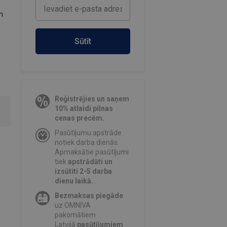
n
a
Sūtīt
Reģistrējies un saņem
10% atlaidi pilnas
cenas precēm.
Pasūtījumu apstrāde
notiek darba dienās.
Apmaksātie pasūtījumi
tiek
apstrādāti un
izsūtīti 2-5 darba
dienu laikā.
Bezmaksas piegāde
uz OMNIVA
pakomātiem
Latvijā
pasūtījumiem