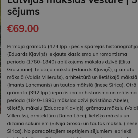
sējums
€69.00
Pirmajā grāmatā (424 lpp.) pēc vispārējās historiogrāfij
(Eduards Kļaviņš) iekļauts klasicisma un romantisma
perioda (1780-1840) aplūkojums mākslas dzīvē (Elita
Grosmane), tēlotājā mākslā (Eduards Kļaviņš), grāmatu
mākslā (Valdis Villerušs), arhitektūrā un lietišķajā mākslā
(Imants Lancmanis) un tautas mākslā (Inese Sirica). Otrā
grāmata (392 lpp.) iepazīstina ar historisma un reālisma
perioda (1840-1890) mākslas dzīvi (Kristiāna Ābele),
tēlotāju mākslu (Eduards Kļaviņš), grāmatu mākslu (Valdi
Villerušs), arhitektūru (Daina Lāce), lietišķo mākslu un
dizaina sākumiem (Silvija Grosa) un tautas mākslu (Inese
Sirica). No paredzētajiem septiņiem sējumiem iepriekš