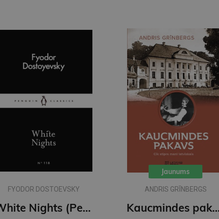
Jaunums
FYODOR DOSTOEVSKY
ANDRIS GRĪNBERGS
White Nights (Penguin Little Black Classics)
Kaucmindes pak