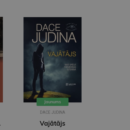
Jaunums
DACE JUDINA
avs
Vajātājs