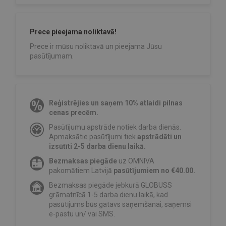
Prece pieejama noliktavā!
Prece ir mūsu noliktavā un pieejama Jūsu
pasūtījumam.
Reģistrējies un saņem 10% atlaidi pilnas
cenas precēm.
Pasūtījumu apstrāde notiek darba dienās.
Apmaksātie pasūtījumi tiek
apstrādāti un
izsūtīti 2-5 darba dienu laikā.
Bezmaksas piegāde
uz OMNIVA
pakomātiem Latvijā
pasūtījumiem no €40.00.
Bezmaksas piegāde jebkurā GLOBUSS
grāmatnīcā 1-5 darba dienu laikā, kad
pasūtījums būs gatavs saņemšanai, saņemsi
e-pastu un/ vai SMS.