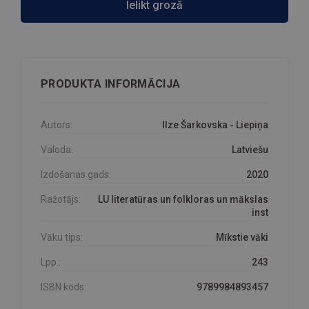
Ielikt grozā
PRODUKTA INFORMĀCIJA
Autors:
Ilze Šarkovska - Liepiņa
Valoda:
Latviešu
Izdošanas gads:
2020
Ražotājs:
LU literatūras un folkloras un mākslas
inst
Vāku tips:
Mīkstie vāki
Lpp.:
243
ISBN kods:
9789984893457