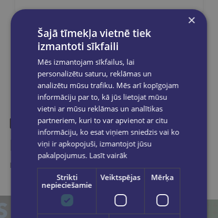
×
Šajā tīmekļa vietnē tiek
Dalies sociālajos tīklos:
izmantoti sīkfaili
Mēs izmantojam sīkfailus, lai
personalizētu saturu, reklāmas un
analizētu mūsu trafiku. Mēs arī kopīgojam
informāciju par to, kā jūs lietojat mūsu
vietni ar mūsu reklāmas un analītikas
partneriem, kuri to var apvienot ar citu
informāciju, ko esat viņiem sniedzis vai ko
Līdzīgas preces
viņi ir apkopojuši, izmantojot jūsu
pakalpojumus.
Lasīt vairāk
Ieskaties, varbūt noder
Strikti
Veiktspējas
Mērķa
nepieciešamie