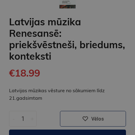
Latvijas mūzika
Renesansē:
priekšvēstneši, briedums,
konteksti
€18.99
Latvijas mūzikas vēsture no sākumiem līdz
21.gadsimtam
-
+
Vēlos