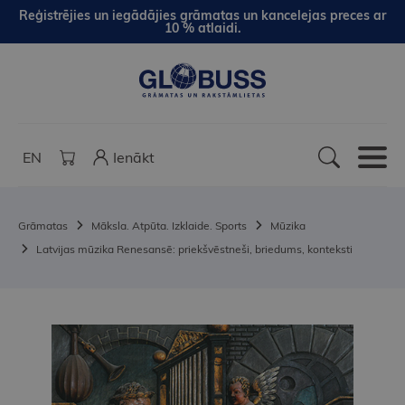
Reģistrējies un iegādājies grāmatas un kancelejas preces ar
10 % atlaidi.
EN
Ienākt
Grāmatas
Māksla. Atpūta. Izklaide. Sports
Mūzika
Latvijas mūzika Renesansē: priekšvēstneši, briedums, konteksti