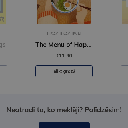
HISASHI KASHIWAI
gs
The Menu of Happiness
€11.90
Ielikt grozā
Neatradi to, ko meklēji? Palīdzēsim!