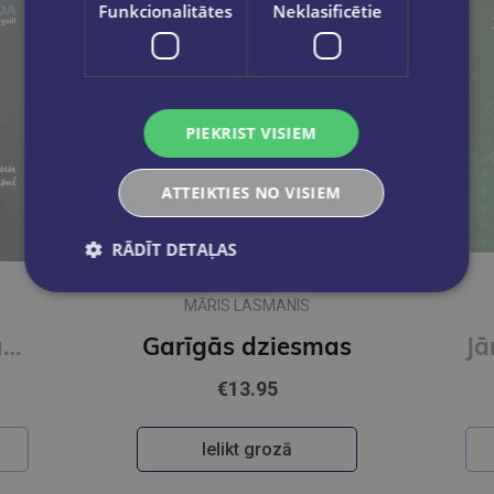
Funkcionalitātes
Neklasificētie
PIEKRIST VISIEM
ATTEIKTIES NO VISIEM
RĀDĪT DETAĻAS
MĀRIS LASMANIS
Ģitāras stunda ar Gintu Purgaili. Vienkārši un saprotami
Garīgās dziesmas
€13.95
Ielikt grozā