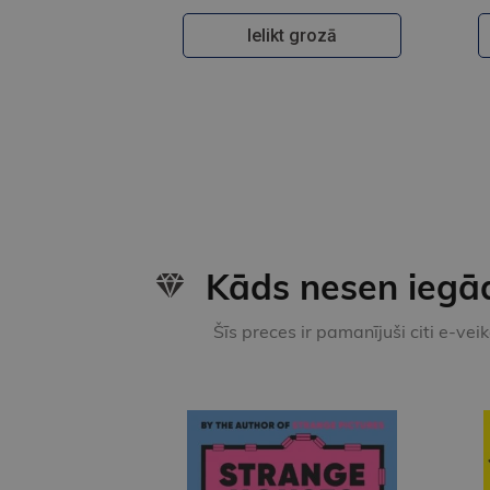
Ielikt grozā
Kāds nesen iegā
Šīs preces ir pamanījuši citi e-vei