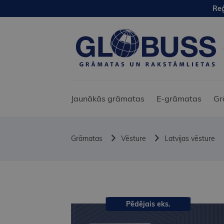
Reģ
Jaunākās grāmatas
E-grāmatas
Gr
Grāmatas
Vēsture
Latvijas vēsture
Pēdējais eks.