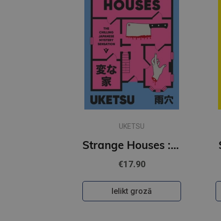
UKETSU
Strange Houses : The Chilling Japanese Mystery Sensation
€17.90
Ielikt grozā