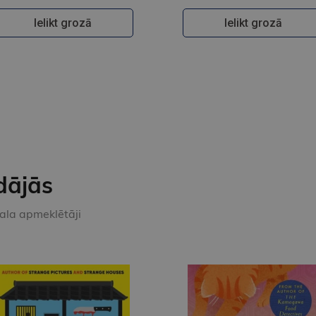
Ielikt grozā
Ielikt grozā
dājās
kala apmeklētāji