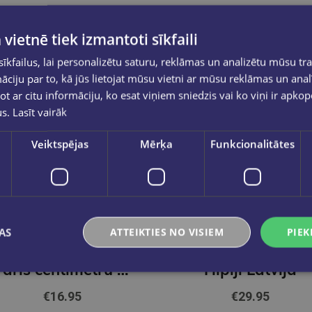
 vietnē tiek izmantoti sīkfaili
kfailus, lai personalizētu saturu, reklāmas un analizētu mūsu tra
ciju par to, kā jūs lietojat mūsu vietni ar mūsu reklāmas un anal
ot ar citu informāciju, ko esat viņiem sniedzis vai ko viņi ir apko
us.
Lasīt vairāk
Veiktspējas
Mērķa
Funkcionalitātes
AS
ATTEIKTIES NO VISIEM
PIEK
VIESTURS RADOVICS
LĪVA ZOLNEROVIČA
Pāris centimetru dzīves
Hipiji Latvijā
€16.95
€29.95