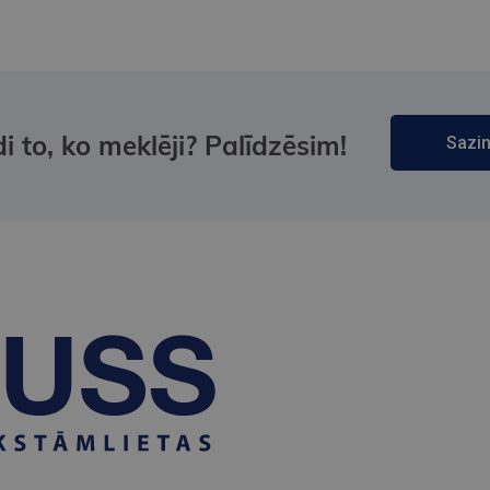
i to, ko meklēji? Palīdzēsim!
Sazin