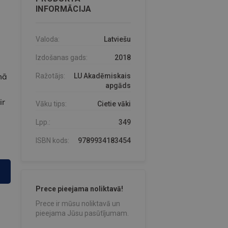
INFORMĀCIJA
Valoda:
Latviešu
Izdošanas gads:
2018
mā
Ražotājs:
LU Akadēmiskais
apgāds
ir
Vāku tips:
Cietie vāki
Lpp.:
349
ISBN kods:
9789934183454
Prece pieejama noliktavā!
Prece ir mūsu noliktavā un
pieejama Jūsu pasūtījumam.