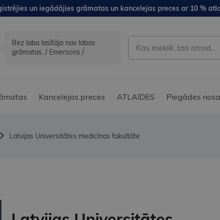
istrējies un iegādājies grāmatas un kancelejas preces ar 10 % atla
Bez laba lasītāja nav labas
grāmatas. / Emersons /
āmatas
Kancelejas preces
ATLAIDES
Piegādes nosa
Latvijas Universitātes medicīnas fakultāte
Latvijas Universitātes