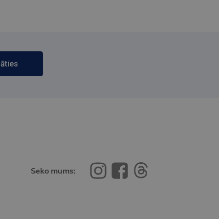
āties
Seko mums: