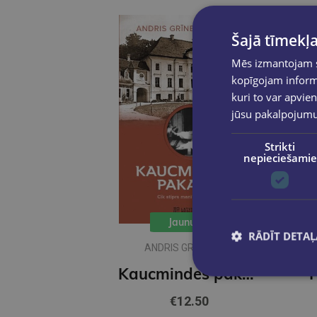
Šajā tīmekļa
Mēs izmantojam sī
kopīgojam informā
kuri to var apvien
jūsu pakalpojum
Strikti
nepieciešamie
Jaunums
RĀDĪT DETAĻ
ANDRIS GRĪNBERGS
Kaucmindes pakavs
€12.50