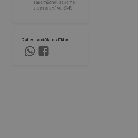
saņemšanai, saņemsi
e-pastu un/ vai SMS.
Dalies sociālajos tīklos: