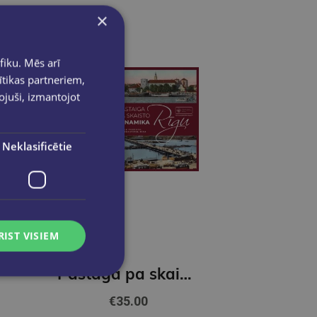
×
fiku. Mēs arī
ītikas partneriem,
pojuši, izmantojot
Neklasificētie
RIST VISIEM
Pastaga pa skaisto Rīgu. Dinamika
€35.00