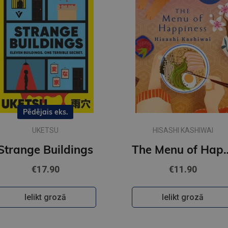
Pēdējais eks.
UKETSU
HISASHI KASHIWAI
Strange Buildings
The Menu of
€17.90
€11.90
Ielikt grozā
Ielikt grozā