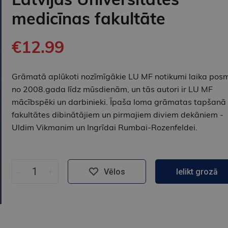
medicīnas fakultāte
€12.99
Grāmatā aplūkoti nozīmīgākie LU MF notikumi laika pos
no 2008.gada līdz mūsdienām, un tās autori ir LU MF
mācībspēki un darbinieki. Īpaša loma grāmatas tapšanā 
fakultātes dibinātājiem un pirmajiem diviem dekāniem -
Uldim Vikmanim un Ingrīdai Rumbai-Rozenfeldei.
-
+
Vēlos
Ielikt grozā