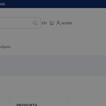
idi.
EN
Ienākt
cījumi
PRODUKTA