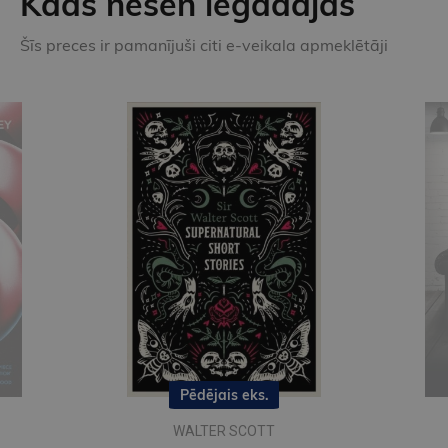
Kāds nesen iegādājās
Šīs preces ir pamanījuši citi e-veikala apmeklētāji
Pēdējais eks.
WALTER SCOTT