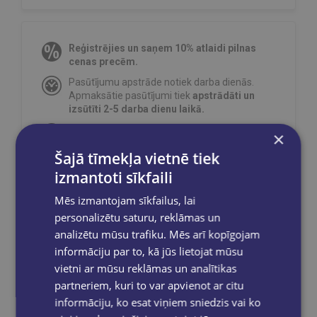
Reģistrējies un saņem 10% atlaidi pilnas
cenas precēm.
Pasūtījumu apstrāde notiek darba dienās.
Apmaksātie pasūtījumi tiek
apstrādāti un
izsūtīti 2-5 darba dienu laikā.
Bezmaksas piegāde
uz OMNIVA
×
pakomātiem Latvijā
pasūtījumiem no €40.00.
Šajā tīmekļa vietnē tiek
Bezmaksas piegāde jebkurā GLOBUSS
izmantoti sīkfaili
grāmatnīcā 1-5 darba dienu laikā, kad
pasūtījums būs gatavs saņemšanai, saņemsi
Mēs izmantojam sīkfailus, lai
e-pastu un/ vai SMS.
personalizētu saturu, reklāmas un
analizētu mūsu trafiku. Mēs arī kopīgojam
informāciju par to, kā jūs lietojat mūsu
vietni ar mūsu reklāmas un analītikas
Dalies sociālajos tīklos:
partneriem, kuri to var apvienot ar citu
informāciju, ko esat viņiem sniedzis vai ko