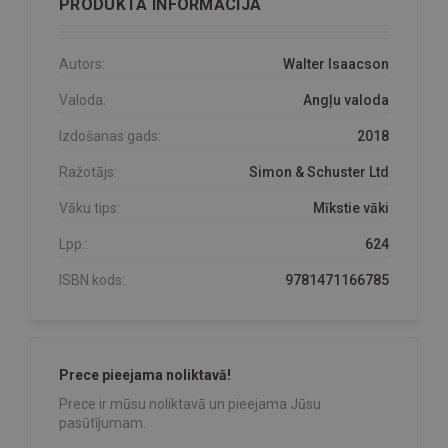
PRODUKTA INFORMĀCIJA
Autors:
Walter Isaacson
Valoda:
Angļu valoda
Izdošanas gads:
2018
Ražotājs:
Simon & Schuster Ltd
Vāku tips:
Mīkstie vāki
Lpp.:
624
ISBN kods:
9781471166785
Prece pieejama noliktavā!
Prece ir mūsu noliktavā un pieejama Jūsu
pasūtījumam.