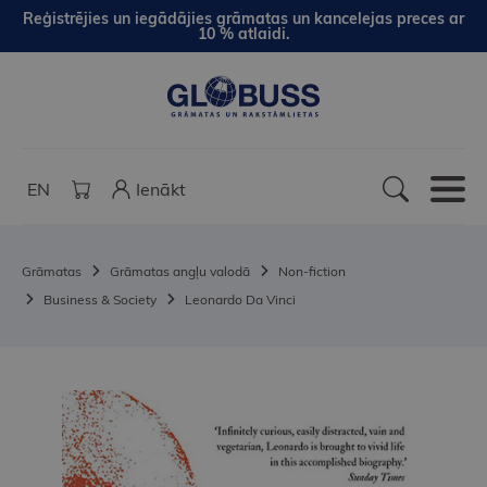
Reģistrējies un iegādājies grāmatas un kancelejas preces ar
10 % atlaidi.
EN
Ienākt
Grāmatas
Grāmatas angļu valodā
Non-fiction
Business & Society
Leonardo Da Vinci