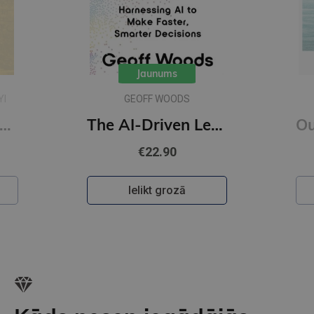
Jaunums
YI
GEOFF WOODS
onfucius : A New Tradition
The AI-Driven Leader : Harnessing AI to Make Faster, Smarter Decisions
€22.90
Ielikt grozā