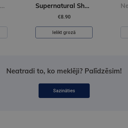
Brave New World (Vintage Classics) (xs)
Supernatural Short Stories : Tales of Murder and Letters on Demonology and Witchcraf (Alma Classics)
€8.90
Ielikt grozā
Neatradi to, ko meklēji? Palīdzēsim!
Sazināties