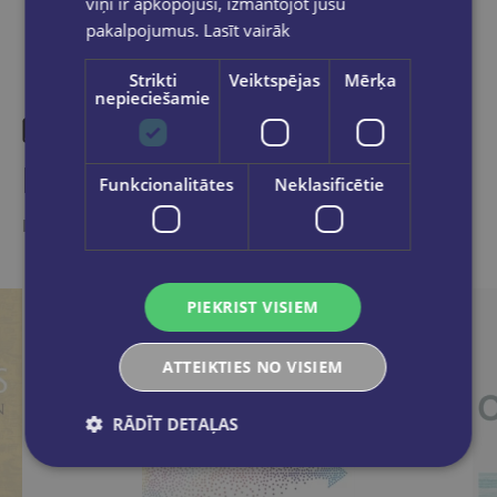
viņi ir apkopojuši, izmantojot jūsu
pakalpojumus.
Lasīt vairāk
Strikti
Veiktspējas
Mērķa
nepieciešamie
Līdzīgas preces
Funkcionalitātes
Neklasificētie
Ieskaties, varbūt noder
PIEKRIST VISIEM
ATTEIKTIES NO VISIEM
RĀDĪT DETAĻAS