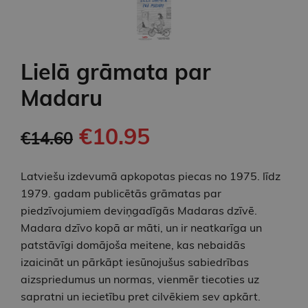
Lielā grāmata par
Madaru
€10.95
€14.60
Latviešu izdevumā apkopotas piecas no 1975. līdz
1979. gadam publicētās grāmatas par
piedzīvojumiem deviņgadīgās Madaras dzīvē.
Madara dzīvo kopā ar māti, un ir neatkarīga un
patstāvīgi domājoša meitene, kas nebaidās
izaicināt un pārkāpt iesūnojušus sabiedrības
aizspriedumus un normas, vienmēr tiecoties uz
sapratni un iecietību pret cilvēkiem sev apkārt.