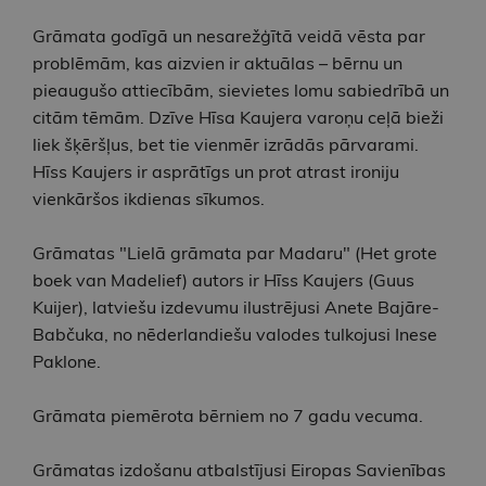
Grāmata godīgā un nesarežģītā veidā vēsta par
problēmām, kas aizvien ir aktuālas – bērnu un
pieaugušo attiecībām, sievietes lomu sabiedrībā un
citām tēmām. Dzīve Hīsa Kaujera varoņu ceļā bieži
liek šķēršļus, bet tie vienmēr izrādās pārvarami.
Hīss Kaujers ir asprātīgs un prot atrast ironiju
vienkāršos ikdienas sīkumos.
Grāmatas "Lielā grāmata par Madaru" (Het grote
boek van Madelief) autors ir Hīss Kaujers (Guus
Kuijer), latviešu izdevumu ilustrējusi Anete Bajāre-
Babčuka, no nēderlandiešu valodes tulkojusi Inese
Paklone.
Grāmata piemērota bērniem no 7 gadu vecuma.
Grāmatas izdošanu atbalstījusi Eiropas Savienības