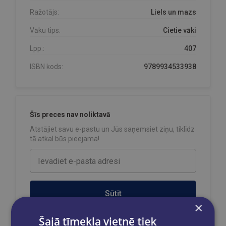
Ražotājs:
Liels un mazs
Vāku tips:
Cietie vāki
Lpp.:
407
ISBN kods:
9789934533938
Šīs preces nav noliktavā
Atstājiet savu e-pastu un Jūs saņemsiet ziņu, tiklīdz
tā atkal būs pieejama!
Sūtīt
×
Šajā tīmekļa vietnē tiek