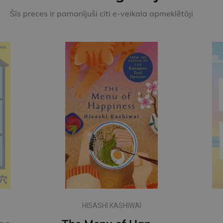
Šīs preces ir pamanījuši citi e-veikala apmeklētāji
IWAI
CHLOE LIESE