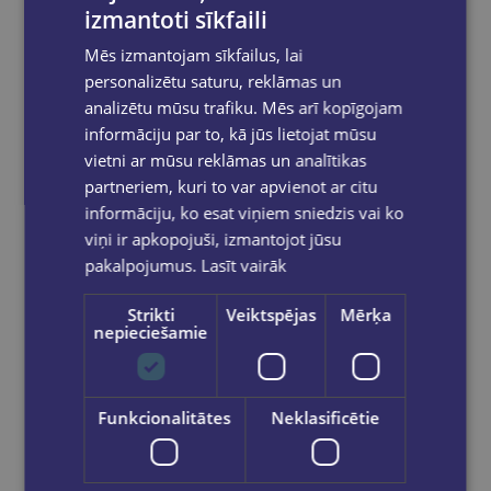
izmantoti sīkfaili
Mēs izmantojam sīkfailus, lai
Reģistrējies un saņem 10% atlaidi pilnas
cenas precēm.
personalizētu saturu, reklāmas un
analizētu mūsu trafiku. Mēs arī kopīgojam
Pasūtījumu apstrāde notiek darba dienās.
Apmaksātie pasūtījumi tiek
apstrādāti un
informāciju par to, kā jūs lietojat mūsu
izsūtīti 2-5 darba dienu laikā.
vietni ar mūsu reklāmas un analītikas
Bezmaksas piegāde
uz OMNIVA
partneriem, kuri to var apvienot ar citu
pakomātiem Latvijā
pasūtījumiem no €40.00.
informāciju, ko esat viņiem sniedzis vai ko
Bezmaksas piegāde jebkurā GLOBUSS
viņi ir apkopojuši, izmantojot jūsu
grāmatnīcā 1-5 darba dienu laikā, kad
pakalpojumus.
Lasīt vairāk
pasūtījums būs gatavs saņemšanai, saņemsi
e-pastu un/ vai SMS.
Strikti
Veiktspējas
Mērķa
nepieciešamie
Dalies sociālajos tīklos:
Funkcionalitātes
Neklasificētie