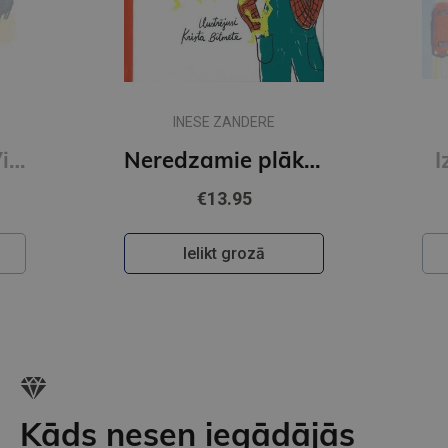
INESE ZANDERE
Neredzamie plāksterīši
Izdomā sev auto
€17.95
Ielikt grozā
Kāds nesen iegādājās