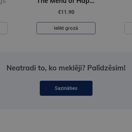
The Menu of Happiness
Happy Ending
€10.90
zā
Ielikt grozā
Neatradi to, ko meklēji? Palīdzēsim!
Sazināties