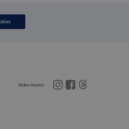
āties
Seko mums: