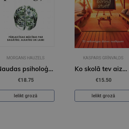
MORGANS HAUZELS
KASPARS GRĪNVALDS
Naudas psiholoģija
Ko skolā tev aizmirsa pateikt
€18.75
€15.50
Ielikt grozā
Ielikt grozā