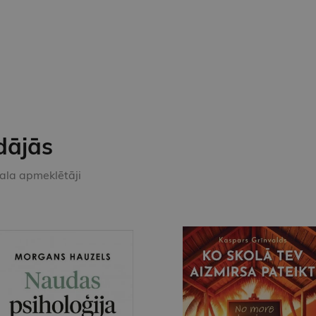
dājās
kala apmeklētāji