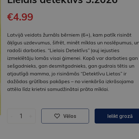
€4.99
Latvijā veidots žurnāls bērniem (6+), kam patīk risināt
āķīgus uzdevumus, šifrēt, minēt mīklas un noslēpumus, u
radoši darboties. “Lielais Detektīvs” ļauj iejusties
izmeklētāju lomās visai ģimenei. Kopā var darboties gan
sešgadnieks, gan desmitgadnieks, gan gudrais tētis un
atjautīgā mamma, jo risināmās “Detektīvu Lietas” ir
dažādas grūtības pakāpes – no vienkārša izkrāsojama
attēla līdz krietni samudžinātai prāta mīklai.
-
+
Vēlos
Ielikt grozā