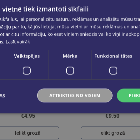
 vietnē tiek izmantoti sīkfaili
kfailus, lai personalizētu saturu, reklāmas un analizētu mūsu tra
ciju par to, kā jūs lietojat mūsu vietni ar mūsu reklāmas un anal
ot ar citu informāciju, ko esat viņiem sniedzis vai ko viņi ir apko
us.
Lasīt vairāk
Veiktspējas
Mērķa
Funkcionalitātes
Jaunums
Jaunums
AS
ATTEIKTIES NO VISIEM
PIEK
Skudriņa Kāpēcīte. Burti
Dinozauri. Kasāmgrāmata
€4.95
€9.50
Ielikt grozā
Ielikt grozā