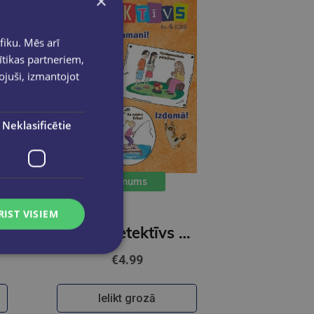
×
fiku. Mēs arī
ītikas partneriem,
pojuši, izmantojot
Neklasificētie
Jaunums
RIST VISIEM
Lielais detektīvs 4/2026
€4.99
Ielikt grozā