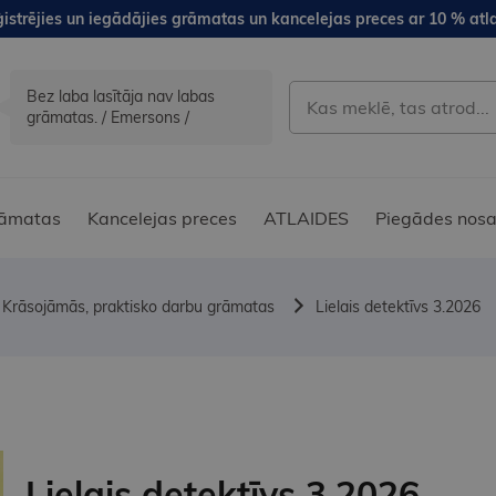
istrējies un iegādājies grāmatas un kancelejas preces ar 10 % atla
Bez laba lasītāja nav labas
grāmatas. / Emersons /
āmatas
Kancelejas preces
ATLAIDES
Piegādes nosa
Krāsojāmās, praktisko darbu grāmatas
Lielais detektīvs 3.2026
Lielais detektīvs 3.2026