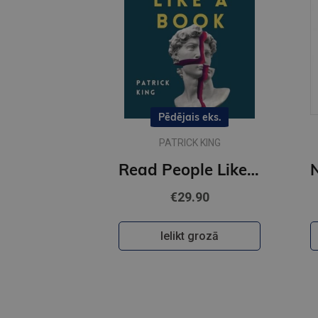
Pēdējais eks.
PATRICK KING
Read People Like a Book : How to Analyze, Understand, and Predict People's Emotions, Thoughts, Inten
€29.90
Ielikt grozā