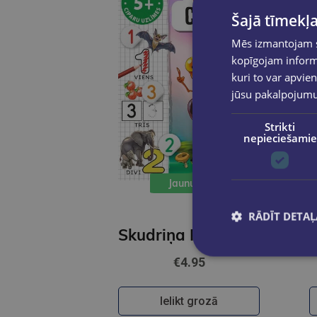
Šajā tīmekļa
Mēs izmantojam sī
kopīgojam informā
kuri to var apvien
jūsu pakalpojum
Strikti
nepieciešamie
Jaunums
RĀDĪT DETAĻ
Skudriņa Kāpēcīte. Cipari
€4.95
Ielikt grozā