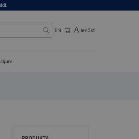
idi.
EN
Ienākt
cījumi
PRODUKTA