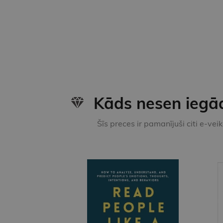
Kāds nesen iegā
Šīs preces ir pamanījuši citi e-vei