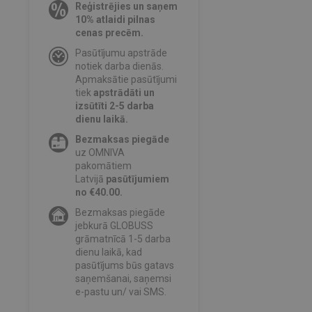
Reģistrējies un saņem
10% atlaidi pilnas
cenas precēm.
Pasūtījumu apstrāde
notiek darba dienās.
Apmaksātie pasūtījumi
tiek
apstrādāti un
izsūtīti 2-5 darba
dienu laikā.
Bezmaksas piegāde
uz OMNIVA
pakomātiem
Latvijā
pasūtījumiem
no €40.00.
Bezmaksas piegāde
jebkurā GLOBUSS
grāmatnīcā 1-5 darba
dienu laikā, kad
pasūtījums būs gatavs
saņemšanai, saņemsi
e-pastu un/ vai SMS.