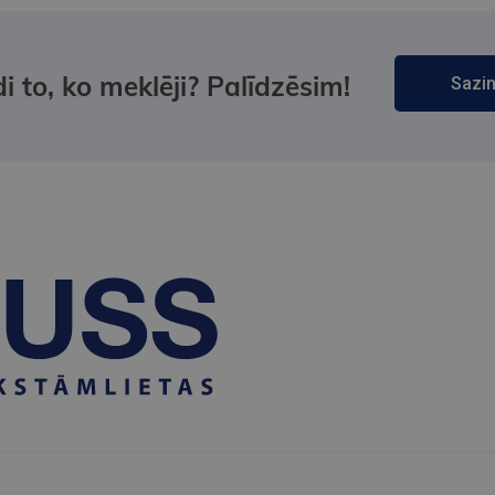
i to, ko meklēji? Palīdzēsim!
Sazin