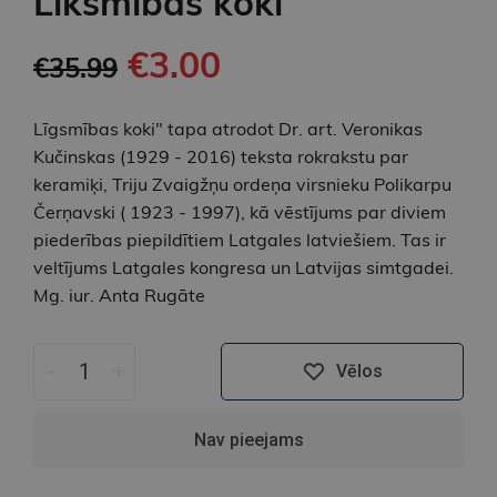
Līksmības koki
€3.00
€35.99
Līgsmības koki" tapa atrodot Dr. art. Veronikas
Kučinskas (1929 - 2016) teksta rokrakstu par
keramiķi, Triju Zvaigžņu ordeņa virsnieku Polikarpu
Čerņavski ( 1923 - 1997), kā vēstījums par diviem
piederības piepildītiem Latgales latviešiem. Tas ir
veltījums Latgales kongresa un Latvijas simtgadei.
Mg. iur. Anta Rugāte
-
+
Vēlos
Nav pieejams