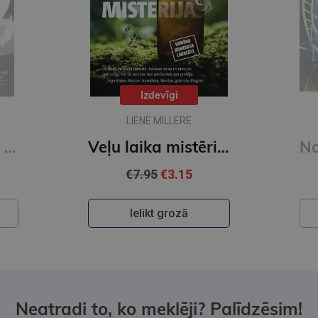
Izdevīgi
LIENE MILLERE
Mate : the highly anticipated companion novel to Bride from the author of The Love Hypothesis
Veļu laika mistērija. Vakara romāns
€7.95
€3.15
Ielikt grozā
Neatradi to, ko meklēji? Palīdzēsim!