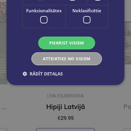
Funkcionalitātes
Neklasificētie
PIEKRIST VISIEM
ATTEIKTIES NO VISIEM
RĀDĪT DETAĻAS
LĪVA ZOLNEROVIČA
Pāris centimetru dzīves
Hipiji Latvijā
€29.95