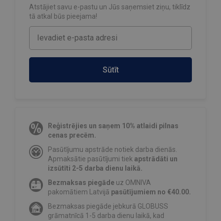
Atstājiet savu e-pastu un Jūs saņemsiet ziņu, tiklīdz
tā atkal būs pieejama!
Sūtīt
Reģistrējies un saņem 10% atlaidi pilnas
cenas precēm.
Pasūtījumu apstrāde notiek darba dienās.
Apmaksātie pasūtījumi tiek
apstrādāti un
izsūtīti 2-5 darba dienu laikā.
Bezmaksas piegāde
uz OMNIVA
pakomātiem Latvijā
pasūtījumiem no €40.00.
Bezmaksas piegāde jebkurā GLOBUSS
grāmatnīcā 1-5 darba dienu laikā, kad