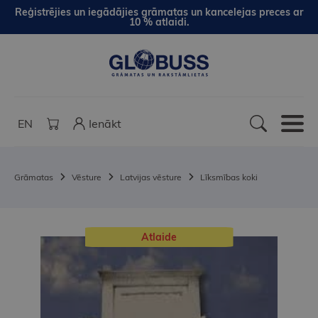
Reģistrējies un iegādājies grāmatas un kancelejas preces ar
10 % atlaidi.
EN
Ienākt
Grāmatas
Vēsture
Latvijas vēsture
Līksmības koki
Atlaide