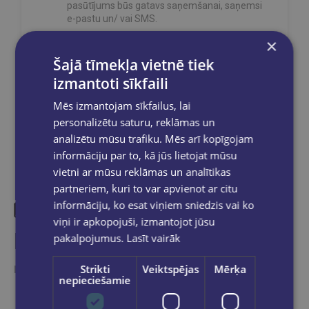
pasūtījums būs gatavs saņemšanai, saņemsi
e-pastu un/ vai SMS.
×
Šajā tīmekļa vietnē tiek
izmantoti sīkfaili
Dalies sociālajos tīklos:
Mēs izmantojam sīkfailus, lai
personalizētu saturu, reklāmas un
analizētu mūsu trafiku. Mēs arī kopīgojam
informāciju par to, kā jūs lietojat mūsu
vietni ar mūsu reklāmas un analītikas
partneriem, kuri to var apvienot ar citu
informāciju, ko esat viņiem sniedzis vai ko
viņi ir apkopojuši, izmantojot jūsu
Līdzīgas preces
pakalpojumus.
Lasīt vairāk
Strikti
Veiktspējas
Mērķa
Ieskaties, varbūt noder
nepieciešamie