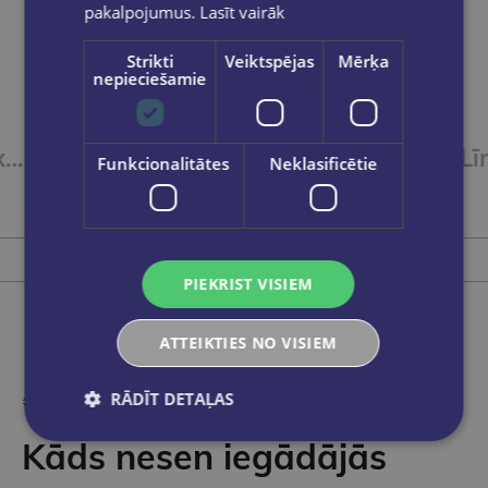
pakalpojumus.
Lasīt vairāk
Strikti
Veiktspējas
Mērķa
nepieciešamie
Līmlente 12mm x 10m FOROFIS caurspīdīga
Līme - rolleris Mini 6mm, 8 metri
Funkcionalitātes
Neklasificētie
€3.95
Ielikt grozā
PIEKRIST VISIEM
ATTEIKTIES NO VISIEM
RĀDĪT DETAĻAS
Kāds nesen iegādājās