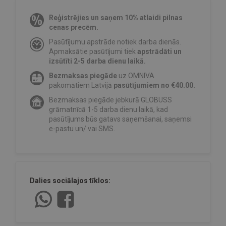
Reģistrējies un saņem 10% atlaidi pilnas
cenas precēm.
Pasūtījumu apstrāde notiek darba dienās.
Apmaksātie pasūtījumi tiek
apstrādāti un
izsūtīti 2-5 darba dienu laikā.
Bezmaksas piegāde
uz OMNIVA
pakomātiem Latvijā
pasūtījumiem no €40.00.
Bezmaksas piegāde jebkurā GLOBUSS
grāmatnīcā 1-5 darba dienu laikā, kad
pasūtījums būs gatavs saņemšanai, saņemsi
e-pastu un/ vai SMS.
Dalies sociālajos tīklos: