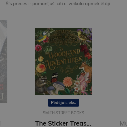
Šīs preces ir pamanījuši citi e-veikala apmeklētāji
Pēdējais eks.
SMITH STREET BOOKS
i
The Sticker Treasury of Woodland Adventures : An eclectic book of stickers for journaling, collaging