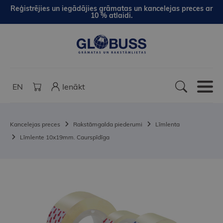
Reģistrējies un iegādājies grāmatas un kancelejas preces ar
10 % atlaidi.
EN
Ienākt
Kancelejas preces
Rakstāmgalda piederumi
Līmlenta
Līmlente 10x19mm. Caurspīdīga