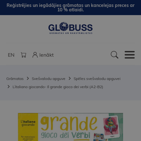
Reģistrējies un iegādājies grāmatas un kancelejas preces ar
10 % atlaidi.
EN
Ienākt
Grāmatas
Svešvalodu apguve
Spēles svešvalodu apguvei
L`italiano giocando- Il grande gioco dei verbi (A2-B2)