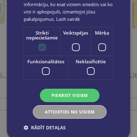
informāciju, ko esat viņiem sniedzis vai ko
viņi ir apkopojuši, izmantojot jūsu
pakalpojumus.
Lasīt vairāk
Strikti
Veiktspējas
Mērķa
nepieciešamie
Funkcionalitātes
Neklasificētie
Let's play in English - Five-Card Stories (A2-B1)
L`italiano giocando- Tombola illustrata (A1)
€18.90
PIEKRIST VISIEM
Ielikt grozā
ATTEIKTIES NO VISIEM
RĀDĪT DETAĻAS