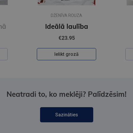
DŽENĪVA ROUZA
enā
Ideālā laulība
€23.95
Ielikt grozā
Neatradi to, ko meklēji? Palīdzēsim!
Sazināties