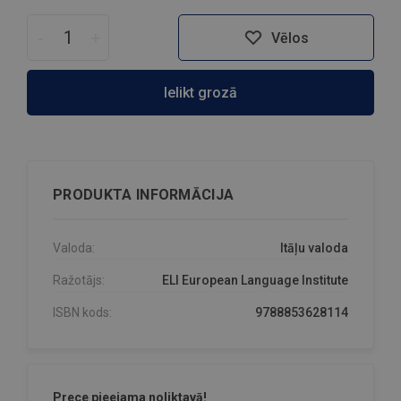
-
+
Vēlos
Ielikt grozā
PRODUKTA INFORMĀCIJA
Valoda:
Itāļu valoda
Ražotājs:
ELI European Language Institute
ISBN kods:
9788853628114
Prece pieejama noliktavā!