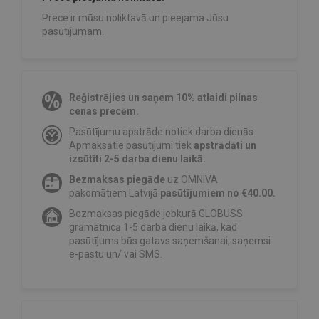
Prece ir mūsu noliktavā un pieejama Jūsu
pasūtījumam.
Reģistrējies un saņem 10% atlaidi pilnas
cenas precēm.
Pasūtījumu apstrāde notiek darba dienās.
Apmaksātie pasūtījumi tiek
apstrādāti un
izsūtīti 2-5 darba dienu laikā.
Bezmaksas piegāde
uz OMNIVA
pakomātiem Latvijā
pasūtījumiem no €40.00.
Bezmaksas piegāde jebkurā GLOBUSS
grāmatnīcā 1-5 darba dienu laikā, kad
pasūtījums būs gatavs saņemšanai, saņemsi
e-pastu un/ vai SMS.