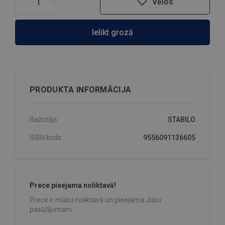
-
+
Vēlos
Ielikt grozā
PRODUKTA INFORMĀCIJA
Ražotājs:
STABILO
ISBN kods:
9556091136605
Prece pieejama noliktavā!
Prece ir mūsu noliktavā un pieejama Jūsu
pasūtījumam.