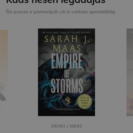
Šīs preces ir pamanījuši citi e-veikala apmeklētāji
SARAH J. MAAS