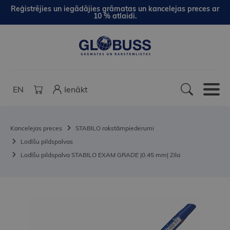
Reģistrējies un iegādājies grāmatas un kancelejas preces ar
10 % atlaidi.
EN
Ienākt
Kancelejas preces
STABILO rakstāmpiederumi
Lodīšu pildspalvas
Lodīšu pildspalva STABILO EXAM GRADE |0.45 mm| Zila