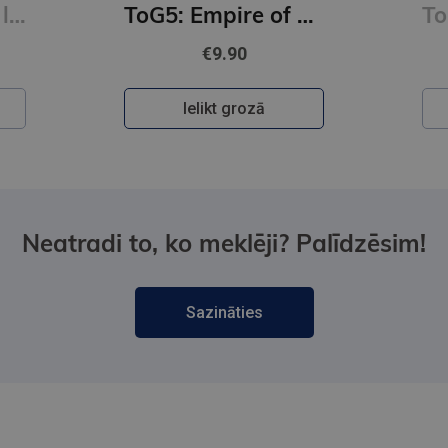
Burtnīca 1.kl. 12 lapas lielrūtiņu
ToG5: Empire of Storms: From the best-selling author of A Court of Thorns and Roses
€9.90
Ielikt grozā
Neatradi to, ko meklēji? Palīdzēsim!
Sazināties