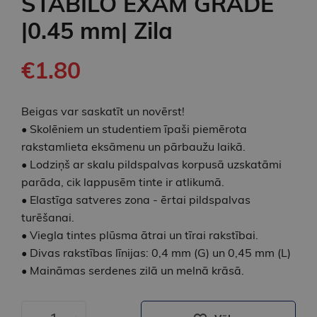
STABILO EXAM GRADE
|0.45 mm| Zila
€1.80
Beigas var saskatīt un novērst!
• Skolēniem un studentiem īpaši piemērota
rakstamlieta eksāmenu un pārbaužu laikā.
• Lodziņš ar skalu pildspalvas korpusā uzskatāmi
parāda, cik lappusēm tinte ir atlikumā.
• Elastīga satveres zona - ērtai pildspalvas
turēšanai.
• Viegla tintes plūsma ātrai un tīrai rakstībai.
• Divas rakstības līnijas: 0,4 mm (G) un 0,45 mm (L)
• Maināmas serdenes zilā un melnā krāsā.