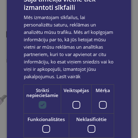
izmantoti sīkfaili
Mēs izmantojam sīkfailus, lai
personalizētu saturu, reklāmas un
analizētu mūsu trafiku. Mēs arī kopīgojam
informāciju par to, kā jūs lietojat mūsu
Līdzīgas preces
vietni ar mūsu reklāmas un analītikas
partneriem, kuri to var apvienot ar citu
Ieskaties, varbūt noder
informāciju, ko esat viņiem sniedzis vai ko
viņi ir apkopojuši, izmantojot jūsu
pakalpojumus.
Lasīt vairāk
Strikti
Veiktspējas
Mērķa
nepieciešamie
Funkcionalitātes
Neklasificētie