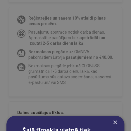
Reģistrējies un saņem 10% atlaidi pilnas
cenas precēm.
Pasūtījumu apstrāde notiek darba dienās.
Apmaksātie pasūtījumi tiek
apstrādāti un
izsūtīti 2-5 darba dienu laikā.
Bezmaksas piegāde
uz OMNIVA
pakomātiem Latvijā
pasūtījumiem no €40.00.
Bezmaksas piegāde jebkurā GLOBUSS
grāmatnīcā 1-5 darba dienu laikā, kad
pasūtījums būs gatavs saņemšanai, saņemsi
e-pastu un/ vai SMS.
Dalies sociālajos tīklos:
×
Šajā tīmekļa vietnē tiek