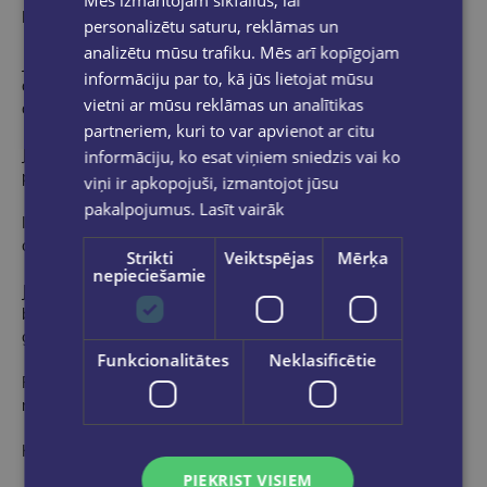
Lonely Planet ceļvedī:
personalizētu saturu, reklāmas un
analizētu mūsu trafiku. Mēs arī kopīgojam
Jaunākā informācija — visi uzņēmumi pirms publicēšanas tika
informāciju par to, kā jūs lietojat mūsu
atkārtoti pārbaudīti, lai pārliecinātos, ka tie joprojām darbojas
vietni ar mūsu reklāmas un analītikas
arī pēc 2020. gada Covid-19 uzliesmojuma.
partneriem, kuri to var apvienot ar citu
JAUNA labākās pieredzes iespēja — vizuāli iedvesmojoša
informāciju, ko esat viņiem sniedzis vai ko
pilsētas labākās pieredzes kolekcija un kur to iegūt.
viņi ir apkopojuši, izmantojot jūsu
pakalpojumus.
Lasīt vairāk
Iespēja Kas JAUNS pieskaras kultūras tendencēm un palīdz
atrast jaunas idejas un stilīgas jaunas vietas.
Strikti
Veiktspējas
Mērķa
nepieciešamie
JAUNA izvelkama, pases izmēra 'Just Landed' karte* ar Wi-Fi,
bankomātu un transporta informāciju — viss, kas nepieciešams
gludam braucienam no lidostas uz viesnīcu.
Funkcionalitātes
Neklasificētie
Plānošanas rīki ģimenes ceļotājiem — kurp doties, kā ietaupīt
naudu, kā arī jautras lietas tieši bērniem.
Krāsu kartes un attēli viscaur.
PIEKRIST VISIEM