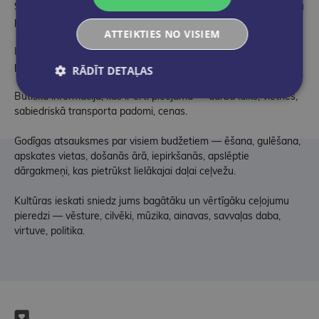
Svarīgākie punkti un maršruti palīdz jums pielāgot ceļojumu jūsu
personīgajām vajadzībām un interesēm.
ATTEIKTIES NO VISIEM
Iekšējās informācijas padomi, kā ietaupīt laiku un naudu un
pārvietoties kā vietējais, izvairoties no pūļiem un nepatikšanām.
RĀDĪT DETAĻAS
Būtiska informācija, kas ir ērti pieejama — darba laiks, vietnes,
sabiedriskā transporta padomi, cenas.
Godīgas atsauksmes par visiem budžetiem — ēšana, gulēšana,
apskates vietas, došanās ārā, iepirkšanās, apslēptie
dārgakmeņi, kas pietrūkst lielākajai daļai ceļvežu.
Kultūras ieskati sniedz jums bagātāku un vērtīgāku ceļojumu
pieredzi — vēsture, cilvēki, mūzika, ainavas, savvaļas daba,
virtuve, politika.