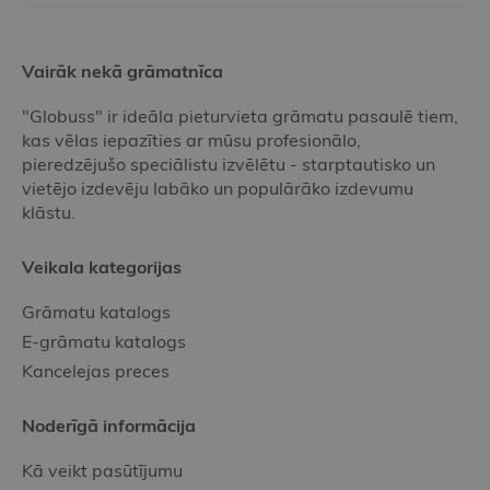
Vairāk nekā grāmatnīca
"Globuss" ir ideāla pieturvieta grāmatu pasaulē tiem,
kas vēlas iepazīties ar mūsu profesionālo,
pieredzējušo speciālistu izvēlētu - starptautisko un
vietējo izdevēju labāko un populārāko izdevumu
klāstu.
Veikala kategorijas
Grāmatu katalogs
E-grāmatu katalogs
Kancelejas preces
Noderīgā informācija
Kā veikt pasūtījumu