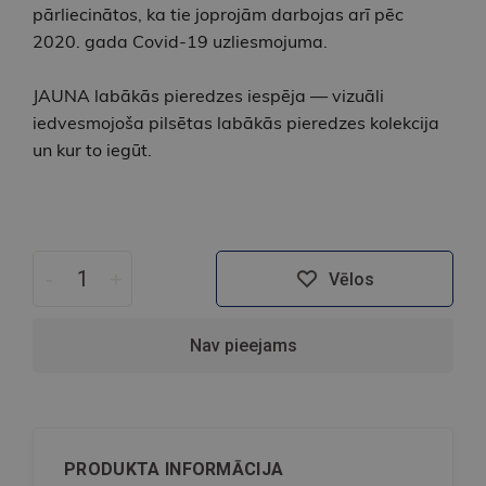
pārliecinātos, ka tie joprojām darbojas arī pēc
2020. gada Covid-19 uzliesmojuma.
JAUNA labākās pieredzes iespēja — vizuāli
iedvesmojoša pilsētas labākās pieredzes kolekcija
un kur to iegūt.
-
+
Vēlos
Nav pieejams
PRODUKTA INFORMĀCIJA