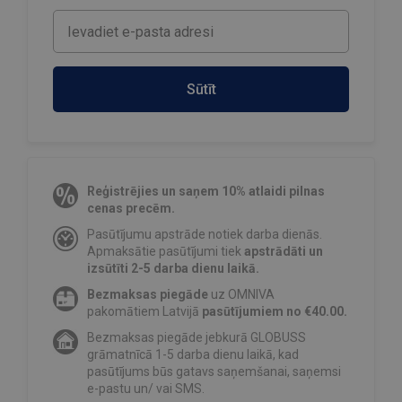
Sūtīt
Reģistrējies un saņem 10% atlaidi pilnas
cenas precēm.
Pasūtījumu apstrāde notiek darba dienās.
Apmaksātie pasūtījumi tiek
apstrādāti un
izsūtīti 2-5 darba dienu laikā.
Bezmaksas piegāde
uz OMNIVA
pakomātiem Latvijā
pasūtījumiem no €40.00.
Bezmaksas piegāde jebkurā GLOBUSS
grāmatnīcā 1-5 darba dienu laikā, kad
pasūtījums būs gatavs saņemšanai, saņemsi
e-pastu un/ vai SMS.