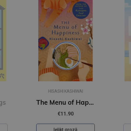
CHLOE LIESE
The Menu of Happiness
Happy Ending
€10.90
Ielikt grozā