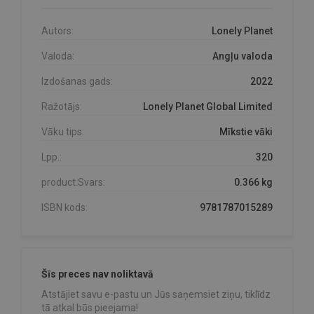
Autors:
Lonely Planet
Valoda:
Angļu valoda
Izdošanas gads:
2022
Ražotājs:
Lonely Planet Global Limited
Vāku tips:
Mīkstie vāki
Lpp.:
320
product.Svars:
0.366 kg
ISBN kods:
9781787015289
Šīs preces nav noliktavā
Atstājiet savu e-pastu un Jūs saņemsiet ziņu, tiklīdz
tā atkal būs pieejama!