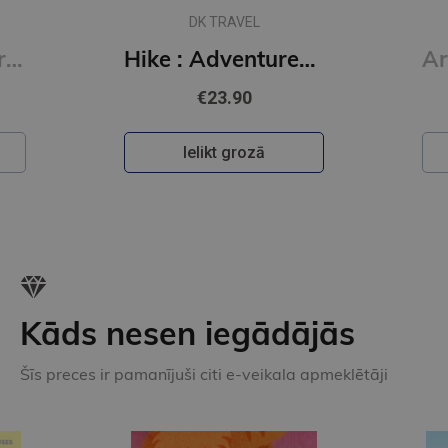
MIKE UNWIN
Hike : Adventures on Foot
Around the World in 80 Birds
€17.90
Ielikt grozā
Kāds nesen iegādājās
Šīs preces ir pamanījuši citi e-veikala apmeklētāji