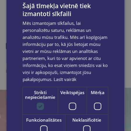
Šajā tīmekļa vietnē tiek
izmantoti sīkfaili
Mēs izmantojam sīkfailus, lai
personalizētu saturu, reklāmas un
analizētu mūsu trafiku. Mēs arī kopīgojam
informāciju par to, kā jūs lietojat mūsu
vietni ar mūsu reklāmas un analītikas
Līdzīgas preces
partneriem, kuri to var apvienot ar citu
informāciju, ko esat viņiem sniedzis vai ko
Ieskaties, varbūt noder
viņi ir apkopojuši, izmantojot jūsu
pakalpojumus.
Lasīt vairāk
Strikti
Veiktspējas
Mērķa
nepieciešamie
Funkcionalitātes
Neklasificētie