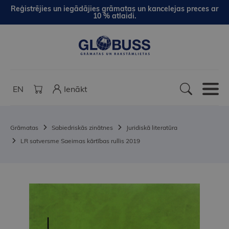
Reģistrējies un iegādājies grāmatas un kancelejas preces ar
10 % atlaidi.
EN
Ienākt
Grāmatas
Sabiedriskās zinātnes
Juridiskā literatūra
LR satversme Saeimas kārtības rullis 2019