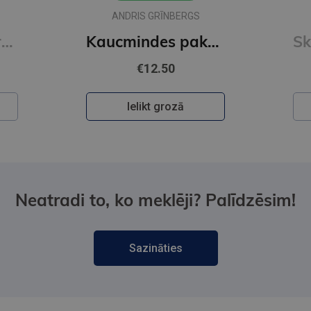
ANDRIS GRĪNBERGS
Mugursoma- Zero, anti-gravity, AGS, Flori, 43 x 29 x 21cm
Kaucmindes pakavs
€12.50
Ielikt grozā
Neatradi to, ko meklēji? Palīdzēsim!
Sazināties