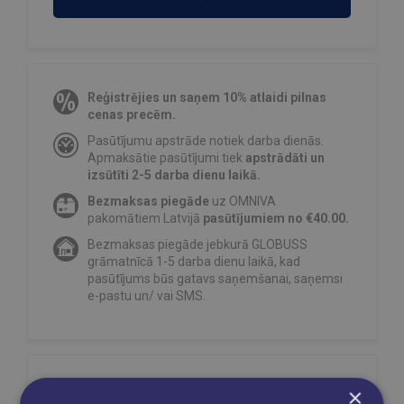
Reģistrējies un saņem 10% atlaidi pilnas
cenas precēm.
Pasūtījumu apstrāde notiek darba dienās.
Apmaksātie pasūtījumi tiek
apstrādāti un
izsūtīti 2-5 darba dienu laikā.
Bezmaksas piegāde
uz OMNIVA
pakomātiem Latvijā
pasūtījumiem no €40.00.
Bezmaksas piegāde jebkurā GLOBUSS
grāmatnīcā 1-5 darba dienu laikā, kad
pasūtījums būs gatavs saņemšanai, saņemsi
e-pastu un/ vai SMS.
Dalies sociālajos tīklos:
×