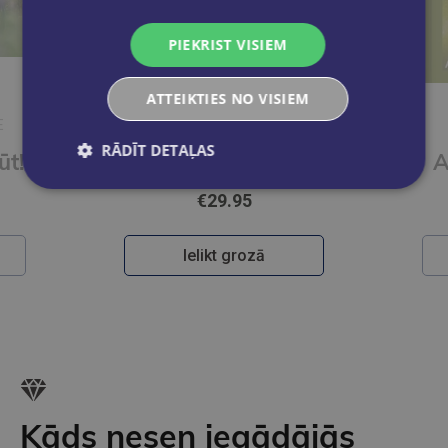
PIEKRIST VISIEM
ATTEIKTIES NO VISIEM
E
EDGARS NEILANDS
RĀDĪT DETAĻAS
ūt!
Dārznieka manifests
A
€29.95
Ielikt grozā
Kāds nesen iegādājās