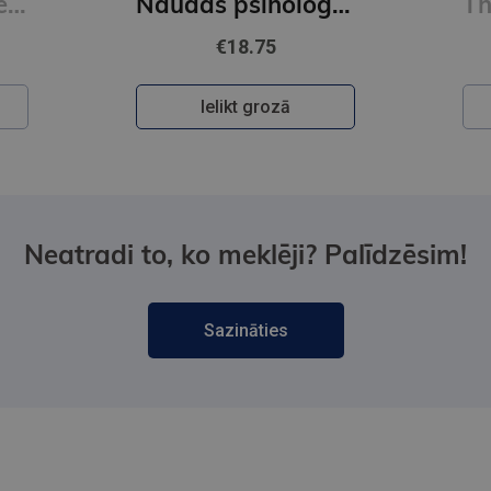
Read People Like a Book : How to Analyze, Understand, and Predict People's Emotions, Thoughts, Inten
Naudas psiholoģija
€18.75
Ielikt grozā
Neatradi to, ko meklēji? Palīdzēsim!
Sazināties