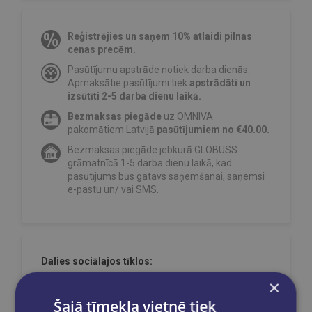
Reģistrējies un saņem 10% atlaidi pilnas
cenas precēm.
Pasūtījumu apstrāde notiek darba dienās.
Apmaksātie pasūtījumi tiek
apstrādāti un
izsūtīti 2-5 darba dienu laikā.
Bezmaksas piegāde
uz OMNIVA
pakomātiem Latvijā
pasūtījumiem no €40.00.
Bezmaksas piegāde jebkurā GLOBUSS
grāmatnīcā 1-5 darba dienu laikā, kad
pasūtījums būs gatavs saņemšanai, saņemsi
e-pastu un/ vai SMS.
Dalies sociālajos tīklos:
×
Šajā tīmekļa vietnē tiek