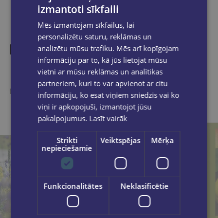
izmantoti sīkfaili
Mēs izmantojam sīkfailus, lai
personalizētu saturu, reklāmas un
analizētu mūsu trafiku. Mēs arī kopīgojam
informāciju par to, kā jūs lietojat mūsu
Līdzīgas preces
vietni ar mūsu reklāmas un analītikas
partneriem, kuri to var apvienot ar citu
Ieskaties, varbūt noder
informāciju, ko esat viņiem sniedzis vai ko
viņi ir apkopojuši, izmantojot jūsu
pakalpojumus.
Lasīt vairāk
Strikti
Veiktspējas
Mērķa
nepieciešamie
Funkcionalitātes
Neklasificētie