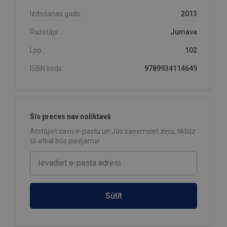
Izdošanas gads:
2013
Ražotājs:
Jumava
Lpp.:
102
ISBN kods:
9789934114649
Šīs preces nav noliktavā
Atstājiet savu e-pastu un Jūs saņemsiet ziņu, tiklīdz
tā atkal būs pieejama!
Sūtīt