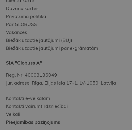
Klienta karte
Dāvanu kartes
Privātuma politika
Par GLOBUSS
Vakances
Biežāk uzdotie jautājumi (BUJ)
Biežāk uzdotie jautājumi par e-grāmatām
SIA "Globuss A"
Reģ. Nr. 40003136049
Jur. adrese: Rīga, Elijas iela 17-1, LV-1050, Latvija
Kontakti e-veikalam
Kontakti vairumtirdzniecībai
Veikali
Pieejamības paziņojums