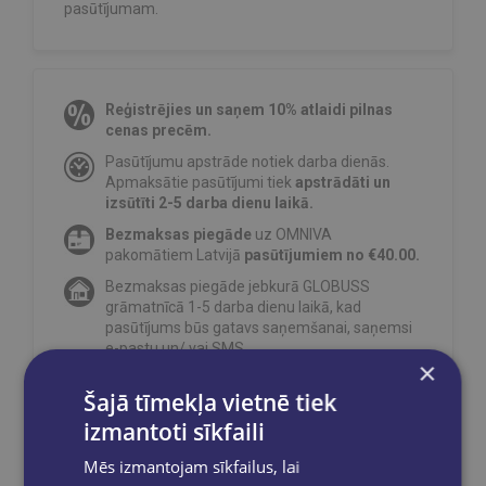
pasūtījumam.
Reģistrējies un saņem 10% atlaidi pilnas
cenas precēm.
Pasūtījumu apstrāde notiek darba dienās.
Apmaksātie pasūtījumi tiek
apstrādāti un
izsūtīti 2-5 darba dienu laikā.
Bezmaksas piegāde
uz OMNIVA
pakomātiem Latvijā
pasūtījumiem no €40.00.
Bezmaksas piegāde jebkurā GLOBUSS
grāmatnīcā 1-5 darba dienu laikā, kad
pasūtījums būs gatavs saņemšanai, saņemsi
e-pastu un/ vai SMS.
×
Šajā tīmekļa vietnē tiek
izmantoti sīkfaili
Dalies sociālajos tīklos:
Mēs izmantojam sīkfailus, lai