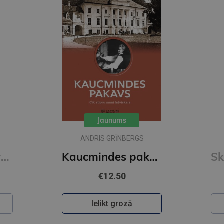
Jaunums
ANDRIS GRĪNBERGS
Mugursoma- Zero, anti-gravity, AGS, Flori, 43 x 29 x 21cm
Kaucmindes pakavs
€12.50
Ielikt grozā