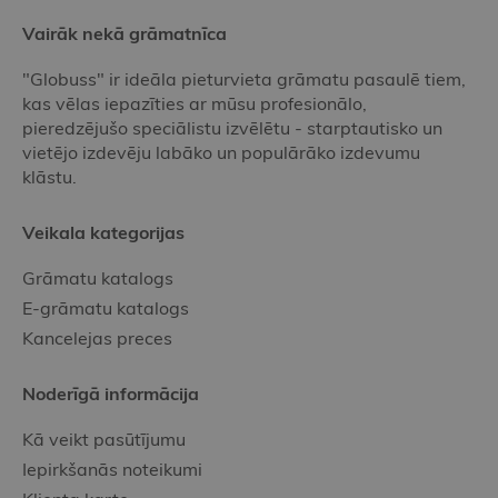
Vairāk nekā grāmatnīca
"Globuss" ir ideāla pieturvieta grāmatu pasaulē tiem,
kas vēlas iepazīties ar mūsu profesionālo,
pieredzējušo speciālistu izvēlētu - starptautisko un
vietējo izdevēju labāko un populārāko izdevumu
klāstu.
Veikala kategorijas
Grāmatu katalogs
E-grāmatu katalogs
Kancelejas preces
Noderīgā informācija
Kā veikt pasūtījumu
Iepirkšanās noteikumi