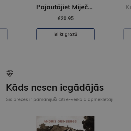
Pajautājiet Miječkai
K
€20.95
Ielikt grozā
Kāds nesen iegādājās
Šīs preces ir pamanījuši citi e-veikala apmeklētāji