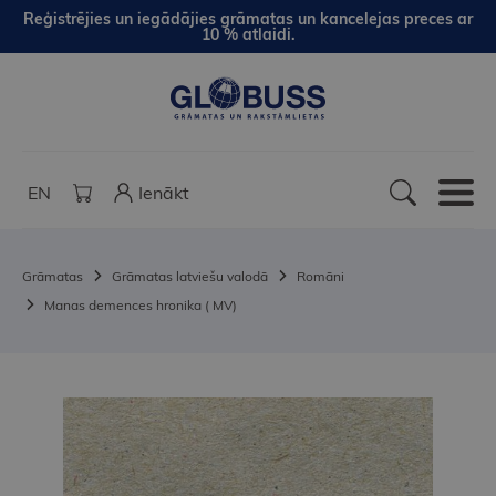
Reģistrējies un iegādājies grāmatas un kancelejas preces ar
10 % atlaidi.
EN
Ienākt
Grāmatas
Grāmatas latviešu valodā
Romāni
Manas demences hronika ( MV)