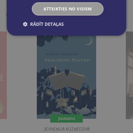
Līdzīgas preces
ATTEIKTIES NO VISIEM
Ieskaties, varbūt noder
RĀDĪT DETAĻAS
Jaunums
JEVHEŅIJA KUZŅECOVA