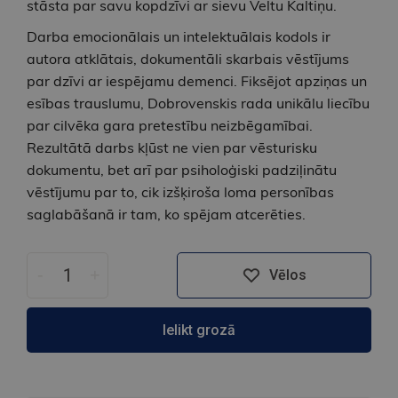
stāsta par savu kopdzīvi ar sievu Veltu Kaltiņu.
Darba emocionālais un intelektuālais kodols ir
autora atklātais, dokumentāli skarbais vēstījums
par dzīvi ar iespējamu demenci. Fiksējot apziņas un
esības trauslumu, Dobrovenskis rada unikālu liecību
par cilvēka gara pretestību neizbēgamībai.
Rezultātā darbs kļūst ne vien par vēsturisku
dokumentu, bet arī par psiholoģiski padziļinātu
vēstījumu par to, cik izšķiroša loma personības
saglabāšanā ir tam, ko spējam atcerēties.
-
+
Vēlos
Ielikt grozā