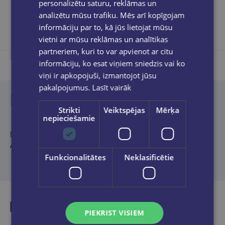
personalizētu saturu, reklāmas un
analizētu mūsu trafiku. Mēs arī kopīgojam
informāciju par to, kā jūs lietojat mūsu
vietni ar mūsu reklāmas un analītikas
partneriem, kuri to var apvienot ar citu
informāciju, ko esat viņiem sniedzis vai ko
viņi ir apkopojuši, izmantojot jūsu
pakalpojumus.
Lasīt vairāk
Produkta apraksts
Strikti
Veiktspējas
Mērķa
nepieciešamie
No krievu valodas tulkojuši
Gundega Blumberga
un
Gundars
Āboliņš
Funkcionalitātes
Neklasificētie
PIEKRIST VISIEM