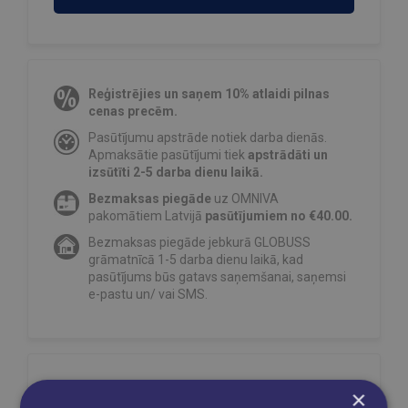
Reģistrējies un saņem 10% atlaidi pilnas
cenas precēm.
Pasūtījumu apstrāde notiek darba dienās.
Apmaksātie pasūtījumi tiek
apstrādāti un
izsūtīti 2-5 darba dienu laikā.
Bezmaksas piegāde
uz OMNIVA
pakomātiem Latvijā
pasūtījumiem no €40.00.
Bezmaksas piegāde jebkurā GLOBUSS
grāmatnīcā 1-5 darba dienu laikā, kad
pasūtījums būs gatavs saņemšanai, saņemsi
e-pastu un/ vai SMS.
Dalies sociālajos tīklos:
×