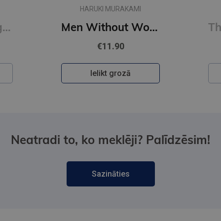
HARUKI MURAKAMI
First Person Singular : mind-bending new collection of short stories
Men Without Women
€11.90
Ielikt grozā
Neatradi to, ko meklēji? Palīdzēsim!
Sazināties