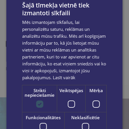
Šajā tīmekļa vietnē tiek
izmantoti sīkfaili
Mēs izmantojam sīkfailus, lai
personalizētu saturu, reklāmas un
analizētu mūsu trafiku. Mēs arī kopīgojam
informāciju par to, kā jūs lietojat mūsu
vietni ar mūsu reklāmas un analītikas
Līdzīgas preces
partneriem, kuri to var apvienot ar citu
informāciju, ko esat viņiem sniedzis vai ko
Ieskaties, varbūt noder
viņi ir apkopojuši, izmantojot jūsu
pakalpojumus.
Lasīt vairāk
Strikti
Veiktspējas
Mērķa
nepieciešamie
Funkcionalitātes
Neklasificētie