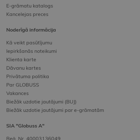
E-grāmatu katalogs
Kancelejas preces
Noderīgā informācija
Kā veikt pasūtījumu
Iepirkšanās noteikumi
Klienta karte
Dāvanu kartes
Privātuma politika
Par GLOBUSS
Vakances
Biežāk uzdotie jautājumi (BUJ)
Biežāk uzdotie jautājumi par e-grāmatām
SIA "Globuss A"
Reģ. Nr. 40003136049