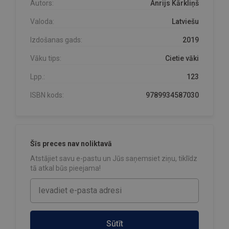
Autors:
Anrijs Kārkliņš
Valoda:
Latviešu
Izdošanas gads:
2019
Vāku tips:
Cietie vāki
Lpp.:
123
ISBN kods:
9789934587030
Šīs preces nav noliktavā
Atstājiet savu e-pastu un Jūs saņemsiet ziņu, tiklīdz
tā atkal būs pieejama!
Sūtīt