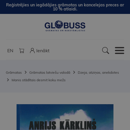
Reģistrējies un iegādājies grāmatas un kancelejas preces ar
10 % atlaidi.
EN
Ienākt
Grāmatas
Grāmatas latviešu valodā
Dzeja, atziņas, anekdotes
Manis stādītais desmit koku mežs