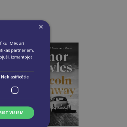
×
fiku. Mēs arī
ītikas partneriem,
pojuši, izmantojot
Neklasificētie
RIST VISIEM