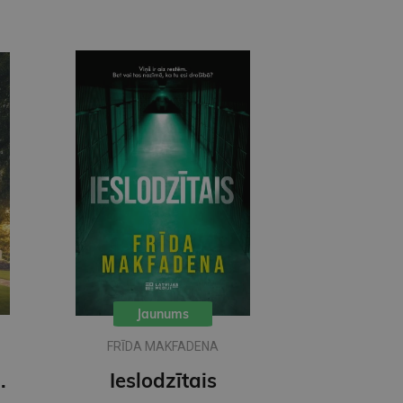
Jaunums
FRĪDA MAKFADENA
īgārdenas mistērijas
Ieslodzītais