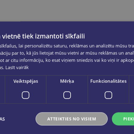
 vietnē tiek izmantoti sīkfaili
kfailus, lai personalizētu saturu, reklāmas un analizētu mūsu tra
ciju par to, kā jūs lietojat mūsu vietni ar mūsu reklāmas un anal
ot ar citu informāciju, ko esat viņiem sniedzis vai ko viņi ir apko
us.
Lasīt vairāk
Veiktspējas
Mērķa
Funkcionalitātes
AS
ATTEIKTIES NO VISIEM
PIEK