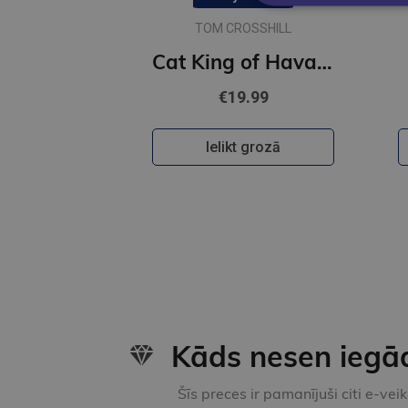
TOM CROSSHILL
Cat King of Havana
€19.99
Ielikt grozā
Kāds nesen iegā
Šīs preces ir pamanījuši citi e-vei