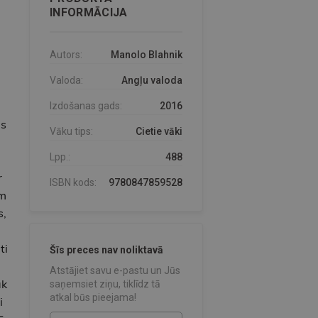
INFORMĀCIJA
Autors:
Manolo Blahnik
Valoda:
Angļu valoda
Izdošanas gads:
2016
as
Vāku tips:
Cietie vāki
Lpp.:
488
r
ISBN kods:
9780847859528
em
s,
ti
Šīs preces nav noliktavā
Atstājiet savu e-pastu un Jūs
āk
saņemsiet ziņu, tiklīdz tā
atkal būs pieejama!
i