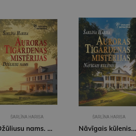
ŠARLĪNA HARISA
ŠARLĪNA HARISA
Džūliusu nams. Auroras Tīgārdenas mistērijas
Nāvīgais kūlenis. Auroras T