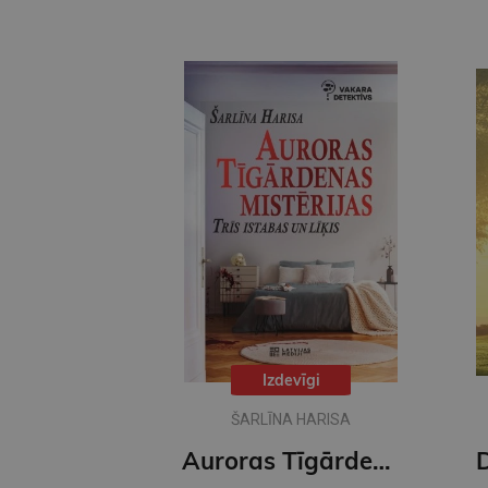
Izdevīgi
ŠARLĪNA HARISA
Auroras Tīgārdenas mistērijas. Trīs istabas un līķis