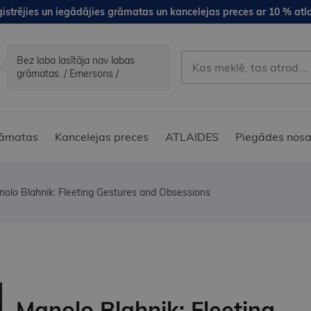
istrējies un iegādājies grāmatas un kancelejas preces ar 10 % atla
Bez laba lasītāja nav labas
grāmatas. / Emersons /
āmatas
Kancelejas preces
ATLAIDES
Piegādes nosa
olo Blahnik: Fleeting Gestures and Obsessions
Manolo Blahnik: Fleeting