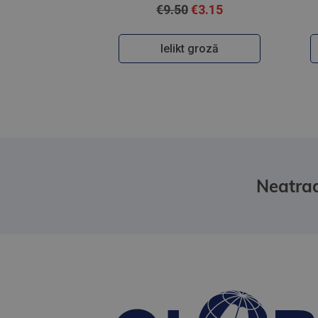
€9.50
€3.15
Ielikt grozā
Neatrad