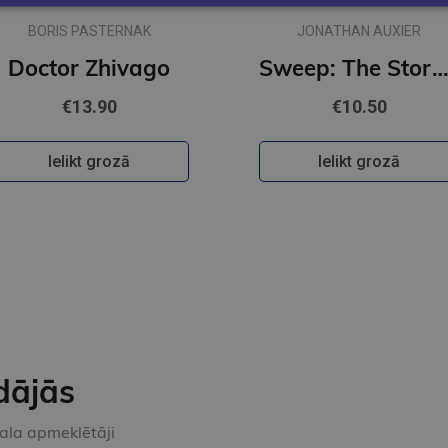
BORIS PASTERNAK
JONATHAN AUXIER
Doctor Zhivago
Sweep: The Story of a Girl and Her Mons
€13.90
€10.50
Ielikt grozā
Ielikt grozā
dājās
kala apmeklētāji