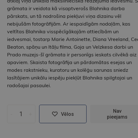
atklāj viņa unikālā mākslinieciskā redzējuma iedvesmu. Š
grāmata ir veidota kā visaptverošs Blahnika darba
pārskats, un tā nodrošina piekļuvi viņa dizainu vēl
nebijušām fotogrāfijām. Ar iespaidīgām nodaļām, kas
veltītas Blahnika visspēcīgākajām attiecībām un
iedvesmai, tostarp Marie Antoinette, Diana Vreeland, Cec
Beaton, spāņu un Itāļu filma, Goja un Velzkesa darbi un
Prado muzejs-šī grāmata ir personīgs ieskats cilvēkā aiz
apaviem. Skaista fotogrāfija un pārdomātas esejas un
modes rakstnieku, kuratoru un kolēģu sarunas sniedz
lasītājiem unikālu iespēju piekļūt Blahnika spilgtajai un
radošajai pasaulei.
Nav
-
+
Vēlos
pieejams