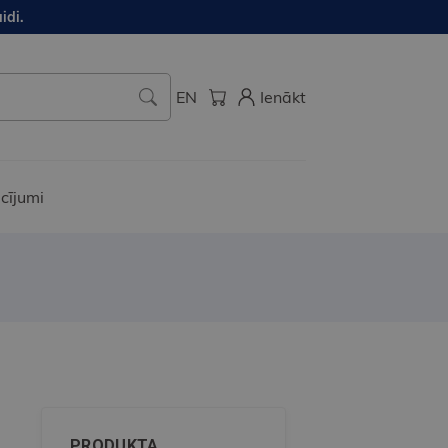
idi.
EN
Ienākt
cījumi
PRODUKTA