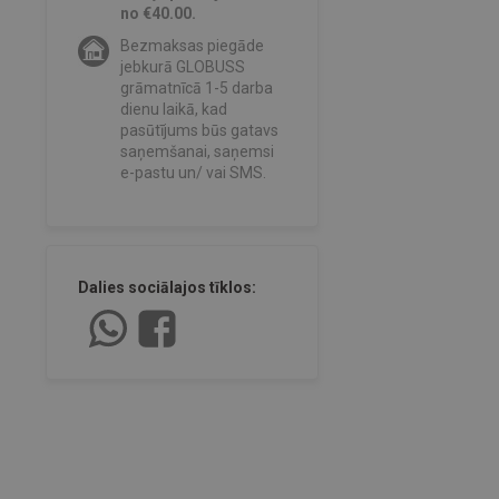
no €40.00.
Bezmaksas piegāde
jebkurā GLOBUSS
grāmatnīcā 1-5 darba
dienu laikā, kad
pasūtījums būs gatavs
saņemšanai, saņemsi
e-pastu un/ vai SMS.
Dalies sociālajos tīklos: