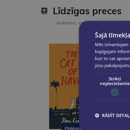
Līdzīgas preces
Ieskaties, varbūt noder
Šajā tīmekļa
Mēs izmantojam sī
kopīgojam informā
kuri to var apvien
jūsu pakalpojum
Strikti
nepieciešamie
RĀDĪT DETAĻ
Pēdējais eks.