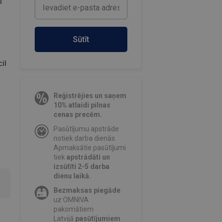
ī
Sūtīt
il
Reģistrējies un saņem
10% atlaidi pilnas
cenas precēm.
Pasūtījumu apstrāde
notiek darba dienās.
Apmaksātie pasūtījumi
tiek
apstrādāti un
izsūtīti 2-5 darba
dienu laikā.
Bezmaksas piegāde
uz OMNIVA
pakomātiem
Latvijā
pasūtījumiem