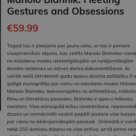
Gestures and Obsessions
€59.99
Tagad tas ir pieejams par jaunu cenu, un tas ir pirmais
visaptverošais sējums, kas veltīts Manolo Blahnika-vien
no mūsdienu modes ietekmīgākajām un runājamākajām
ikonām-ietekmes un dzīves darba dokumentēšanai. Ar
vairāk nekā četrdesmit gadu apavu dizaina palīdzību šī i
galīgā monogrāfija par vienu no mūsdienu modes titāni
Manolo Blahniku. Iedvesmojoties no arhitektūras, māksla
filmu un literatūras pasaules, Blahniks ir apavu mākslas
meistars. Viņa aizraujošā krāsu izmantošana, nepieredzē
dizaini un izsmalcināti veidoti papēži padara viņa kurpes
par vienu no iekārojamākajām pasaulē . Grāmatā ir vair
nekā 250 ikonisku dizainu no viņa arhīva, un tā pirmo reiz