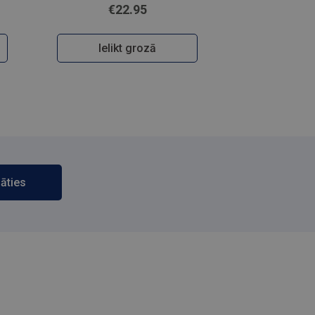
€22.95
Ielikt grozā
āties