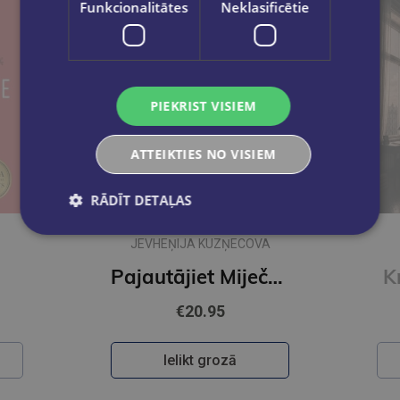
Funkcionalitātes
Neklasificētie
PIEKRIST VISIEM
ATTEIKTIES NO VISIEM
RĀDĪT DETAĻAS
Jaunums
JEVHEŅIJA KUZŅECOVA
Pajautājiet Miječkai
K
€20.95
Ielikt grozā