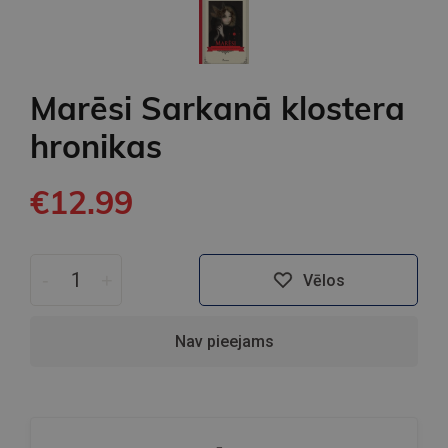
Marēsi Sarkanā klostera
hronikas
€12.99
-
+
Vēlos
Nav pieejams