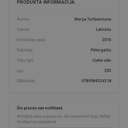
PRODUKTA INFORMĀCIJA
Autors:
Marija Turtšaninova
Valoda:
Latviešu
Izdošanas gads:
2016
Ražotājs:
Pētergailis
Vāku tips:
Cietie vāki
Lpp.:
203
ISBN kods:
9789984334318
Šīs preces nav noliktavā
Atstājiet savu e-pastu un Jūs saņemsiet ziņu, tiklīdz
tā atkal būs pieejama!