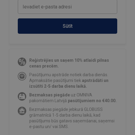
Sūtīt
Reģistrējies un saņem 10% atlaidi pilnas
cenas precēm.
Pasūtījumu apstrāde notiek darba dienās.
Apmaksātie pasūtījumi tiek
apstrādāti un
izsūtīti 2-5 darba dienu laikā.
Bezmaksas piegāde
uz OMNIVA
pakomātiem Latvijā
pasūtījumiem no €40.00.
Bezmaksas piegāde jebkurā GLOBUSS
grāmatnīcā 1-5 darba dienu laikā, kad
pasūtījums būs gatavs saņemšanai, saņemsi
e-pastu un/ vai SMS.