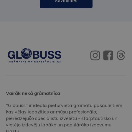
Sazināties
Vairāk nekā grāmatnīca
"Globuss" ir ideāla pieturvieta grāmatu pasaulē tiem,
kas vēlas iepazīties ar mūsu profesionālo,
pieredzējušo speciālistu izvēlētu - starptautisko un
vietējo izdevēju labāko un populārāko izdevumu
klāstu.