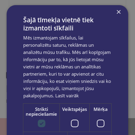
×
Šajā tīmekļa vietnē tiek
Dalies sociālajos tīklos:
izmantoti sīkfaili
Mēs izmantojam sīkfailus, lai
personalizētu saturu, reklāmas un
analizētu mūsu trafiku. Mēs arī kopīgojam
informāciju par to, kā jūs lietojat mūsu
vietni ar mūsu reklāmas un analītikas
partneriem, kuri to var apvienot ar citu
informāciju, ko esat viņiem sniedzis vai ko
Līdzīgas preces
viņi ir apkopojuši, izmantojot jūsu
pakalpojumus.
Lasīt vairāk
Ieskaties, varbūt noder
Strikti
Veiktspējas
Mērķa
nepieciešamie