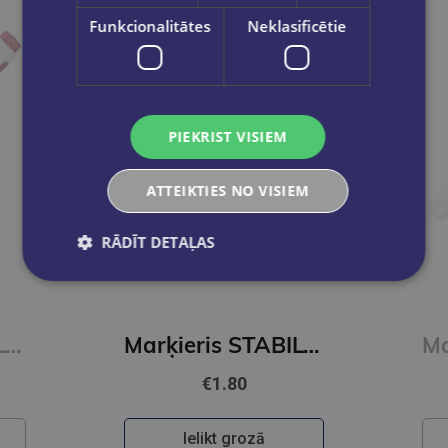
Funkcionalitātes
Neklasificētie
PIEKRIST VISIEM
ATTEIKTIES NO VISIEM
RĀDĪT DETAĻAS
Marķieris STABILO Swing cool Nature COLORS Wildflower, burgundy
Marķieris STABILO Swing cool Nature COLORS Wildflower, ultramarine
€1.80
Ielikt grozā