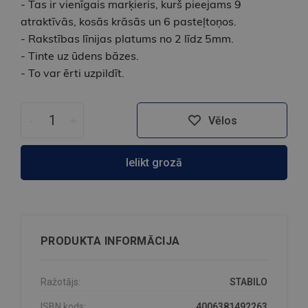
- Tas ir vienīgais marķieris, kurš pieejams 9
atraktīvās, kosās krāsās un 6 pasteļtoņos.
- Rakstības līnijas platums no 2 līdz 5mm.
- Tinte uz ūdens bāzes.
- To var ērti uzpildīt.
-
+
Vēlos
Ielikt grozā
PRODUKTA INFORMĀCIJA
Ražotājs:
STABILO
ISBN kods:
4006381492263