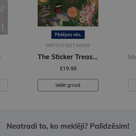
Pēdējais eks.
SMITH STREET BOOKS
i
The Sticker Treasury of Woodland Adventures : An eclectic book of stickers for journaling, collaging
€19.90
Ielikt grozā
Neatradi to, ko meklēji? Palīdzēsim!