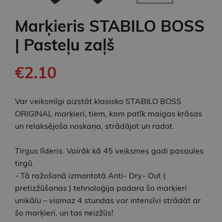
Marķieris STABILO BOSS
| Pasteļu zaļš
€2.10
Var veiksmīgi aizstāt klasisko STABILO BOSS
ORIGINAL marķieri, tiem, kam patīk maigas krāsas
un relaksējoša noskaņa, strādājot un radot.
Tirgus līderis. Vairāk kā 45 veiksmes gadi pasaules
tirgū.
- Tā ražošanā izmantotā Anti- Dry- Out (
pretizžūšanas ) tehnoloģija padara šo marķieri
unikālu – vismaz 4 stundas var intensīvi strādāt ar
šo marķieri, un tas neizžūs!