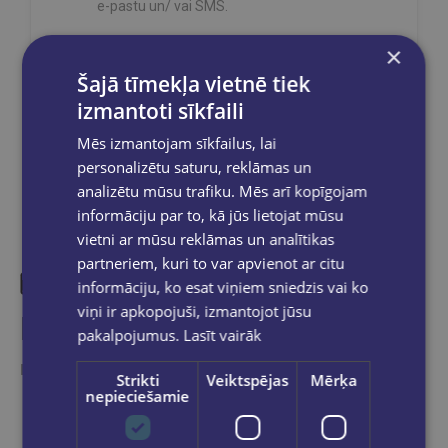
e-pastu un/ vai SMS.
×
Šajā tīmekļa vietnē tiek
izmantoti sīkfaili
Dalies sociālajos tīklos:
Mēs izmantojam sīkfailus, lai
personalizētu saturu, reklāmas un
analizētu mūsu trafiku. Mēs arī kopīgojam
informāciju par to, kā jūs lietojat mūsu
vietni ar mūsu reklāmas un analītikas
partneriem, kuri to var apvienot ar citu
informāciju, ko esat viņiem sniedzis vai ko
viņi ir apkopojuši, izmantojot jūsu
Līdzīgas preces
pakalpojumus.
Lasīt vairāk
Ieskaties, varbūt noder
Strikti
Veiktspējas
Mērķa
nepieciešamie