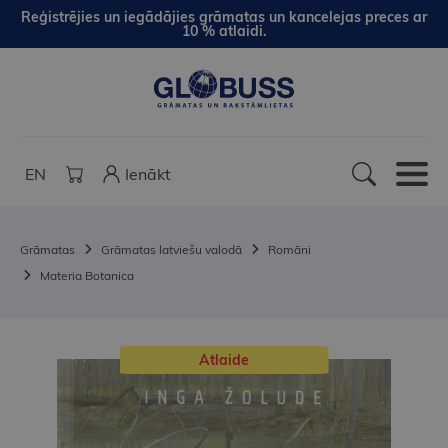
Reģistrējies un iegādājies grāmatas un kancelejas preces ar
10 % atlaidi.
EN
Ienākt
Grāmatas
Grāmatas latviešu valodā
Romāni
Materia Botanica
Atlaide