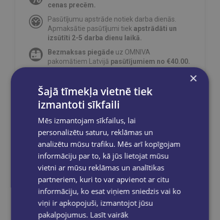
cenas precēm.
Pasūtījumu apstrāde notiek darba dienās.
Apmaksātie pasūtījumi tiek
apstrādāti un
izsūtīti 2-5 darba dienu laikā.
Bezmaksas piegāde
uz OMNIVA
pakomātiem Latvijā
pasūtījumiem no €40.00.
×
Bezmaksas piegāde jebkurā GLOBUSS
grāmatnīcā 1-5 darba dienu laikā, kad
Šajā tīmekļa vietnē tiek
pasūtījums būs gatavs saņemšanai, saņemsi
izmantoti sīkfaili
e-pastu un/ vai SMS.
Mēs izmantojam sīkfailus, lai
personalizētu saturu, reklāmas un
analizētu mūsu trafiku. Mēs arī kopīgojam
Dalies sociālajos tīklos:
informāciju par to, kā jūs lietojat mūsu
vietni ar mūsu reklāmas un analītikas
partneriem, kuri to var apvienot ar citu
informāciju, ko esat viņiem sniedzis vai ko
viņi ir apkopojuši, izmantojot jūsu
pakalpojumus.
Lasīt vairāk