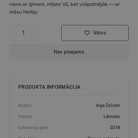
vieno ar ģimeni, mīļoto Vū, bet visīpatnējāk — ar
māsu Nelliju.
-
+
Vēlos
Nav pieejams
PRODUKTA INFORMĀCIJA
Autors:
Inga Žolude
Valoda:
Latviešu
Izdošanas gads:
2018