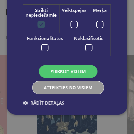
Strikti
Veiktspējas
Mērķa
nepieciešamie
Līdzīgas preces
Ieskaties, varbūt noder
Funkcionalitātes
Neklasificētie
PIEKRIST VISIEM
ATTEIKTIES NO VISIEM
RĀDĪT DETAĻAS