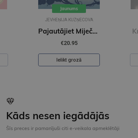
Jaunums
A
IKARS PIEBALGS
Pajautājiet Miječkai
Krāsainā pasaule
€22.50
Ielikt grozā
Kāds nesen iegādājās
Šīs preces ir pamanījuši citi e-veikala apmeklētāji