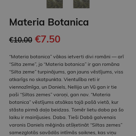
Materia Botanica
€7.50
€10.00
“Materia botanica” vākos ietverti divi romāni — arī
“Silta zeme”, jo “Materia botanica” ir gan romāna
“Silta zeme” turpinājums, gan jauns vēstījums, viss
atkarīgs no skatpunkta. Vientulība reti ir
viennozīmīga, un Daniels, Nellija un Vū gan ir tie
paši “Siltas zemes” varoņi, gan nav. “Materia
botanica” vēstījums atsākas tajā pašā vietā, kur
stāsta pirmā daļa beidzas. Tomēr lietu daba pa šo
laiku ir mainījusies. Daba. Tieši Dabā galvenais
varonis Daniels mēģinās atšķetināt “Siltas zemes”
samezglotās savādās intīmās saiknes, kas viņu