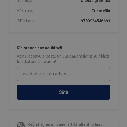
Ražotājs:
Dienas grāmata
Vāku tips:
Cietie vāki
ISBN kods:
9789934546693
Šīs preces nav noliktavā
Atstājiet savu e-pastu un Jūs saņemsiet ziņu, tiklīdz
tā atkal būs pieejama!
Sūtīt
Reģistrējies un saņem 10% atlaidi pilnas