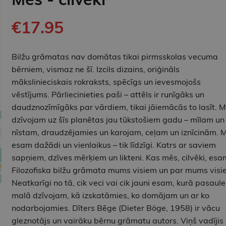
€17.95
Bilžu grāmatas nav domātas tikai pirmsskolas vecuma
bērniem, vismaz ne šī. Izcils dizains, oriģināls
mākslinieciskais rokraksts, spēcīgs un ievesmojošs
vēstījums. Pārliecinieties paši – attēls ir runīgāks un
daudznozīmīgāks par vārdiem, tikai jāiemācās to lasīt. 
dzīvojam uz šīs planētas jau tūkstošiem gadu – mīlam un
nīstam, draudzējamies un karojam, ceļam un iznīcinām. 
esam dažādi un vienlaikus – tik līdzīgi. Katrs ar saviem
sapņiem, dzīves mērķiem un likteni. Kas mēs, cilvēki, esa
Filozofiska bilžu grāmata mums visiem un par mums visi
Neatkarīgi no tā, cik veci vai cik jauni esam, kurā pasaule
malā dzīvojam, kā izskatāmies, ko domājam un ar ko
nodarbojamies. Dīters Bēge (Dieter Böge, 1958) ir vācu
gleznotājs un vairāku bērnu grāmatu autors. Viņš vadījis