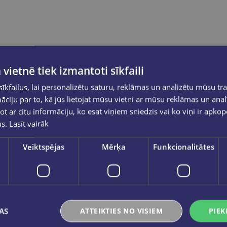
 vietnē tiek izmantoti sīkfaili
kfailus, lai personalizētu saturu, reklāmas un analizētu mūsu tra
ciju par to, kā jūs lietojat mūsu vietni ar mūsu reklāmas un anal
ot ar citu informāciju, ko esat viņiem sniedzis vai ko viņi ir apko
us.
Lasīt vairāk
Veiktspējas
Mērķa
Funkcionalitātes
AS
ATTEIKTIES NO VISIEM
PIEK