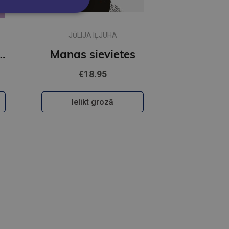
JŪLIJA IĻJUHA
lajā valodā 3. grāmata
Manas sievietes
€18.95
Ielikt grozā