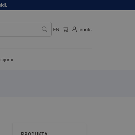
idi.
EN
Ienākt
cījumi
PRODUKTA