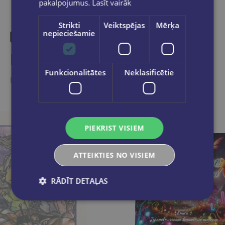
pakalpojumus.
Lasīt vairāk
Strikti
Veiktspējas
Mērķa
nepieciešamie
Līdzīgas preces
Funkcionalitātes
Neklasificētie
Ieskaties, varbūt noder
PIEKRIST VISIEM
ATTEIKTIES NO VISIEM
RĀDĪT DETAĻAS