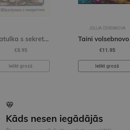
JŪLIJA ČERENKOVA
Skatulka s sekretom
Taini volsebnovo mira snov 1
€11.95
Ielikt grozā
Kāds nesen iegādājās