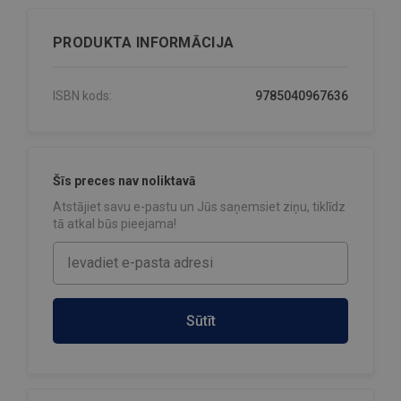
PRODUKTA INFORMĀCIJA
ISBN kods:
9785040967636
Šīs preces nav noliktavā
Atstājiet savu e-pastu un Jūs saņemsiet ziņu, tiklīdz
tā atkal būs pieejama!
Sūtīt