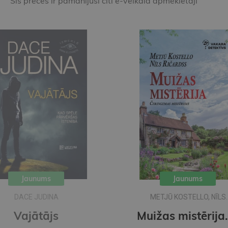
Šīs preces ir pamanījuši citi e-veikala apmeklētāji
Jaunums
METJŪ KOSTELLO, NĪLS
RIČARDSS
Muižas mistērija. Vakara detektīvs