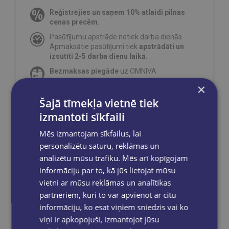
Reģistrējies un saņem 10% atlaidi pilnas
cenas precēm.
Pasūtījumu apstrāde notiek darba dienās.
Apmaksātie pasūtījumi tiek
apstrādāti un
izsūtīti 2-5 darba dienu laikā.
Bezmaksas piegāde
uz OMNIVA
pakomātiem Latvijā
pasūtījumiem no €40.00.
×
Bezmaksas piegāde jebkurā GLOBUSS
Šajā tīmekļa vietnē tiek
grāmatnīcā 1-5 darba dienu laikā, kad
izmantoti sīkfaili
pasūtījums būs gatavs saņemšanai, saņemsi
e-pastu un/ vai SMS.
Mēs izmantojam sīkfailus, lai
personalizētu saturu, reklāmas un
analizētu mūsu trafiku. Mēs arī kopīgojam
informāciju par to, kā jūs lietojat mūsu
Dalies sociālajos tīklos:
vietni ar mūsu reklāmas un analītikas
partneriem, kuri to var apvienot ar citu
informāciju, ko esat viņiem sniedzis vai ko
viņi ir apkopojuši, izmantojot jūsu