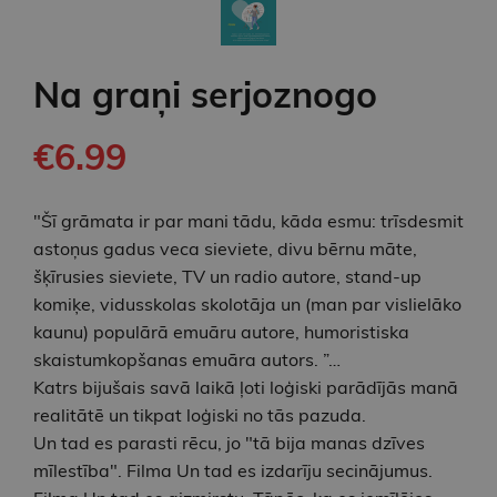
Na graņi serjoznogo
€6.99
"Šī grāmata ir par mani tādu, kāda esmu: trīsdesmit
astoņus gadus veca sieviete, divu bērnu māte,
šķīrusies sieviete, TV un radio autore, stand-up
komiķe, vidusskolas skolotāja un (man par vislielāko
kaunu) populārā emuāru autore, humoristiska
skaistumkopšanas emuāra autors. ”…
Katrs bijušais savā laikā ļoti loģiski parādījās manā
realitātē un tikpat loģiski no tās pazuda.
Un tad es parasti rēcu, jo "tā bija manas dzīves
mīlestība". Filma Un tad es izdarīju secinājumus.