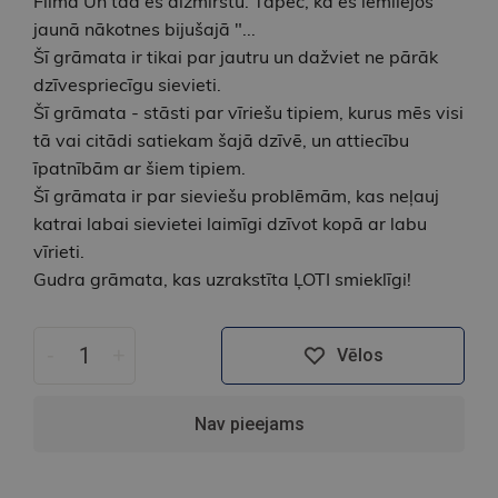
Filma Un tad es aizmirstu. Tāpēc, ka es iemīlējos
jaunā nākotnes bijušajā "...
Šī grāmata ir tikai par jautru un dažviet ne pārāk
dzīvespriecīgu sievieti.
Šī grāmata - stāsti par vīriešu tipiem, kurus mēs visi
tā vai citādi satiekam šajā dzīvē, un attiecību
īpatnībām ar šiem tipiem.
Šī grāmata ir par sieviešu problēmām, kas neļauj
katrai labai sievietei laimīgi dzīvot kopā ar labu
vīrieti.
Gudra grāmata, kas uzrakstīta ĻOTI smieklīgi!
-
+
Vēlos
Nav pieejams