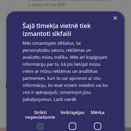
e-pastu un/ vai SMS.
×
Šajā tīmekļa vietnē tiek
izmantoti sīkfaili
Dalies sociālajos tīklos:
Mēs izmantojam sīkfailus, lai
personalizētu saturu, reklāmas un
analizētu mūsu trafiku. Mēs arī kopīgojam
informāciju par to, kā jūs lietojat mūsu
vietni ar mūsu reklāmas un analītikas
partneriem, kuri to var apvienot ar citu
informāciju, ko esat viņiem sniedzis vai ko
viņi ir apkopojuši, izmantojot jūsu
Līdzīgas preces
pakalpojumus.
Lasīt vairāk
Ieskaties, varbūt noder
Strikti
Veiktspējas
Mērķa
nepieciešamie