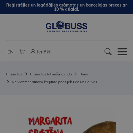
Reģistrējies un iegādājies grāmatas un kancelejas preces ar
10 % atlaidi.
EN
Ienākt
Grāmatas
Grāmatas latviešu valodā
Romāni
Ne vienmēr runcim krējuma pods jeb Leo un Lauvas