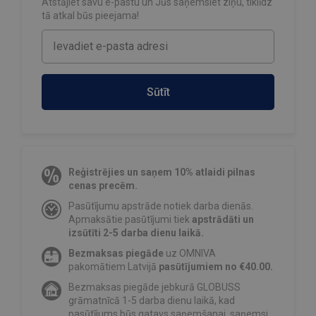
Atstājiet savu e-pastu un Jūs saņemsiet ziņu, tiklīdz
tā atkal būs pieejama!
Sūtīt
Reģistrējies un saņem 10% atlaidi pilnas
cenas precēm.
Pasūtījumu apstrāde notiek darba dienās.
Apmaksātie pasūtījumi tiek
apstrādāti un
izsūtīti 2-5 darba dienu laikā.
Bezmaksas piegāde
uz OMNIVA
pakomātiem Latvijā
pasūtījumiem no €40.00.
Bezmaksas piegāde jebkurā GLOBUSS
grāmatnīcā 1-5 darba dienu laikā, kad
pasūtījums būs gatavs saņemšanai, saņemsi