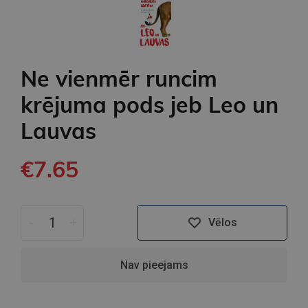
Ne vienmēr runcim
krējuma pods jeb Leo un
Lauvas
€7.65
-
+
Vēlos
Nav pieejams