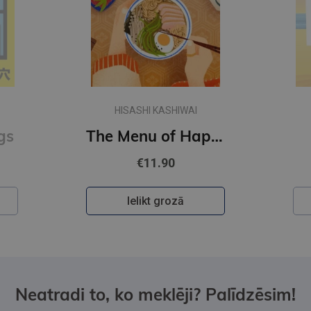
HISASHI KASHIWAI
gs
The Menu of Happiness
€11.90
Ielikt grozā
Neatradi to, ko meklēji? Palīdzēsim!