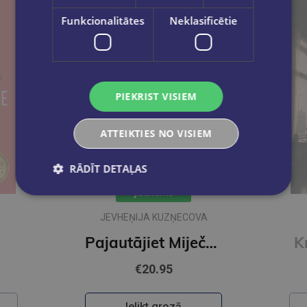
Funkcionalitātes
Neklasificētie
PIEKRIST VISIEM
ATTEIKTIES NO VISIEM
RĀDĪT DETAĻAS
Jaunums
JEVHEŅIJA KUZŅECOVA
Pajautājiet Miječkai
K
€20.95
Ielikt grozā