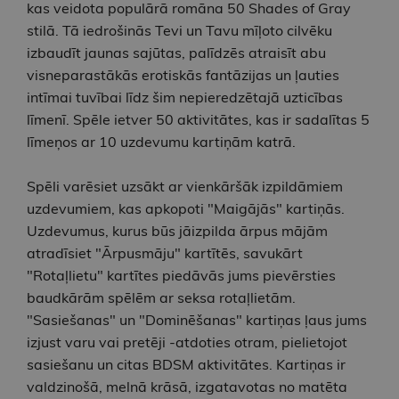
kas veidota populārā romāna 50 Shades of Gray
stilā. Tā iedrošinās Tevi un Tavu mīļoto cilvēku
izbaudīt jaunas sajūtas, palīdzēs atraisīt abu
visneparastākās erotiskās fantāzijas un ļauties
intīmai tuvībai līdz šim nepieredzētajā uzticības
līmenī. Spēle ietver 50 aktivitātes, kas ir sadalītas 5
līmeņos ar 10 uzdevumu kartiņām katrā.
Spēli varēsiet uzsākt ar vienkāršāk izpildāmiem
uzdevumiem, kas apkopoti "Maigājās" kartiņās.
Uzdevumus, kurus būs jāizpilda ārpus mājām
atradīsiet "Ārpusmāju" kartītēs, savukārt
"Rotaļlietu" kartītes piedāvās jums pievērsties
baudkārām spēlēm ar seksa rotaļlietām.
"Sasiešanas" un "Dominēšanas" kartiņas ļaus jums
izjust varu vai pretēji -atdoties otram, pielietojot
sasiešanu un citas BDSM aktivitātes. Kartiņas ir
valdzinošā, melnā krāsā, izgatavotas no matēta