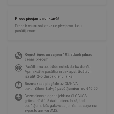
Prece pieejama noliktavā!
Prece ir mūsu noliktavā un pieejama Jūsu
pasūtījumam.
Reģistrējies un saņem 10% atlaidi pilnas
cenas precēm.
Pasūtījumu apstrāde notiek darba dienās.
Apmaksātie pasūtījumi tiek
apstrādāti un
izsūtīti 2-5 darba dienu laikā.
Bezmaksas piegāde
uz OMNIVA
pakomātiem Latvijā
pasūtījumiem no €40.00.
Bezmaksas piegāde jebkurā GLOBUSS
grāmatnīcā 1-5 darba dienu laikā, kad
pasūtījums būs gatavs saņemšanai, saņemsi
e-pastu un/ vai SMS.