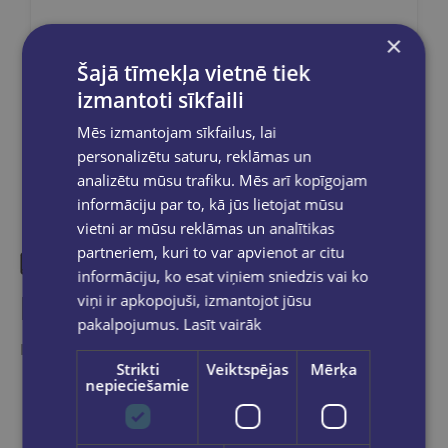
×
Šajā tīmekļa vietnē tiek
Dalies sociālajos tīklos:
izmantoti sīkfaili
Mēs izmantojam sīkfailus, lai
personalizētu saturu, reklāmas un
analizētu mūsu trafiku. Mēs arī kopīgojam
informāciju par to, kā jūs lietojat mūsu
vietni ar mūsu reklāmas un analītikas
partneriem, kuri to var apvienot ar citu
informāciju, ko esat viņiem sniedzis vai ko
Līdzīgas preces
viņi ir apkopojuši, izmantojot jūsu
pakalpojumus.
Lasīt vairāk
Ieskaties, varbūt noder
Strikti
Veiktspējas
Mērķa
nepieciešamie