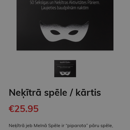
Neķītrā spēle / kārtis
€25.95
Neķītrā jeb Melnā Spēle ir “piparota” pāru spēle,