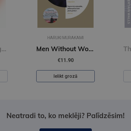
HARUKI MURAKAMI
First Person Singular : mind-bending new collection of short stories
Men Without Women
€11.90
Ielikt grozā
Neatradi to, ko meklēji? Palīdzēsim!