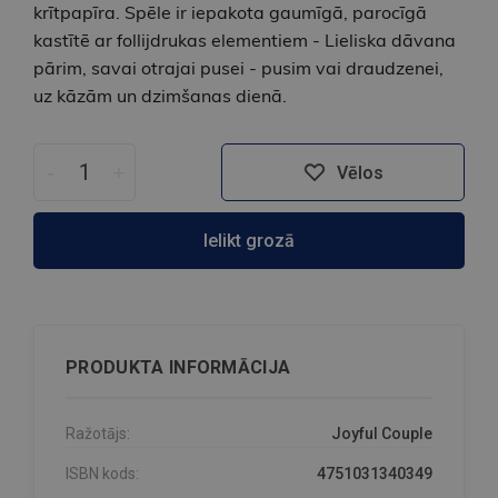
krītpapīra. Spēle ir iepakota gaumīgā, parocīgā
kastītē ar follijdrukas elementiem - Lieliska dāvana
pārim, savai otrajai pusei - pusim vai draudzenei,
uz kāzām un dzimšanas dienā.
-
+
Vēlos
Ielikt grozā
PRODUKTA INFORMĀCIJA
Ražotājs:
Joyful Couple
ISBN kods:
4751031340349