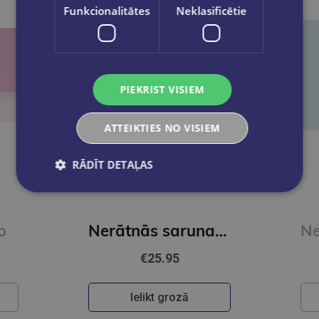
Funkcionalitātes
Neklasificētie
PIEKRIST VISIEM
ATTEIKTIES NO VISIEM
RĀDĪT DETAĻAS
o
Nerātnās sarunas / kārtis
€25.95
Ielikt grozā