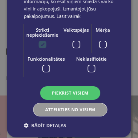
informāciju, ko esat viņiem sniedzis vai ko
viņi ir apkopojuši, izmantojot jūsu
pakalpojumus.
Lasīt vairāk
Strikti
Veiktspējas
Mērķa
nepieciešamie
Funkcionalitātes
Neklasificētie
Līdzīgas preces
Ieskaties, varbūt noder
PIEKRIST VISIEM
ATTEIKTIES NO VISIEM
RĀDĪT DETAĻAS