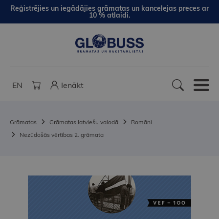
Reģistrējies un iegādājies grāmatas un kancelejas preces ar
10 % atlaidi.
EN
Ienākt
Grāmatas
Grāmatas latviešu valodā
Romāni
Nezūdošās vērtības 2. grāmata