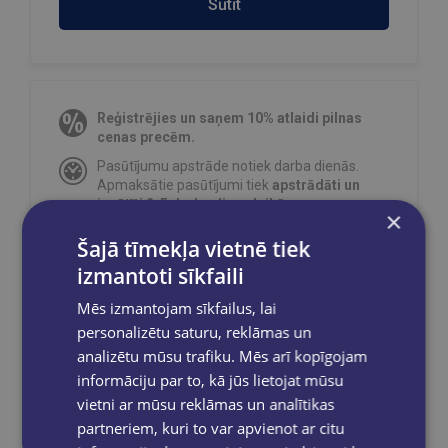
Sūtīt
Reģistrējies un saņem 10% atlaidi pilnas
cenas precēm.
Pasūtījumu apstrāde notiek darba dienās.
Apmaksātie pasūtījumi tiek
apstrādāti un
izsūtīti 2-5 darba dienu laikā.
×
Bezmaksas piegāde
uz OMNIVA
Šajā tīmekļa vietnē tiek
pakomātiem Latvijā
pasūtījumiem no €40.00.
izmantoti sīkfaili
Bezmaksas piegāde jebkurā GLOBUSS
grāmatnīcā 1-5 darba dienu laikā, kad
Mēs izmantojam sīkfailus, lai
pasūtījums būs gatavs saņemšanai, saņemsi
personalizētu saturu, reklāmas un
e-pastu un/ vai SMS.
analizētu mūsu trafiku. Mēs arī kopīgojam
informāciju par to, kā jūs lietojat mūsu
vietni ar mūsu reklāmas un analītikas
partneriem, kuri to var apvienot ar citu
Dalies sociālajos tīklos: