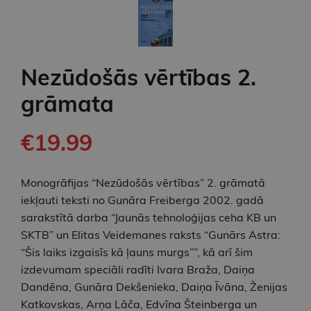
Nezūdošās vērtības 2.
grāmata
€19.99
Monogrāfijas “Nezūdošās vērtības” 2. grāmatā
iekļauti teksti no Gunāra Freiberga 2002. gadā
sarakstītā darba “Jaunās tehnoloģijas ceha KB un
SKTB” un Elitas Veidemanes raksts “Gunārs Astra:
“Šis laiks izgaisīs kā ļauns murgs””, kā arī šim
izdevumam speciāli radīti Ivara Braža, Daiņa
Dandēna, Gunāra Dekšenieka, Daiņa Īvāna, Ženijas
Katkovskas, Arņa Lāča, Edvīna Šteinberga un