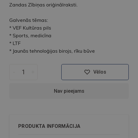
Zandas Zībiņas oriģinālraksti.
Galvenās tēmas:
* VEF Kultūras pils
* Sports, medicīna
* LTF
* Jaunās tehnoloģijas birojs, rīku būve
-
+
Vēlos
Nav pieejams
PRODUKTA INFORMĀCIJA