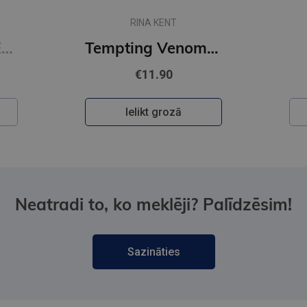
RINA KENT
Restitution : #3 Edge of Darkness series : delux paperback featuring exclusive character artwork
Tempting Venom : #3 The Vipers series
€11.90
Ielikt grozā
Neatradi to, ko meklēji? Palīdzēsim!
Sazināties