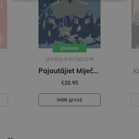
Jaunums
JEVHEŅIJA KUZŅECOVA
Pajautājiet Miječkai
K
€20.95
Ielikt grozā