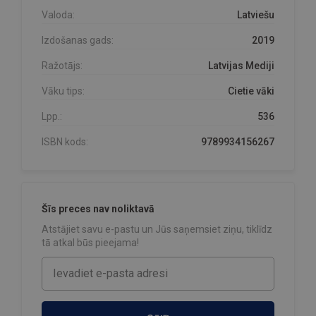
Valoda:
Latviešu
Izdošanas gads:
2019
Ražotājs:
Latvijas Mediji
Vāku tips:
Cietie vāki
Lpp.:
536
ISBN kods:
9789934156267
Šīs preces nav noliktavā
Atstājiet savu e-pastu un Jūs saņemsiet ziņu, tiklīdz
tā atkal būs pieejama!